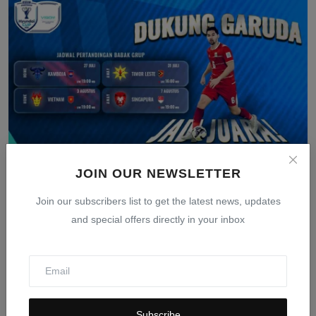
JOIN OUR NEWSLETTER
Link Live Streaming VISION+ Timnas Indonesia vs
Join our subscribers list to get the latest news, updates
Timor L...
and special offers directly in your inbox
Jul 31, 2026
0
6
Subscribe