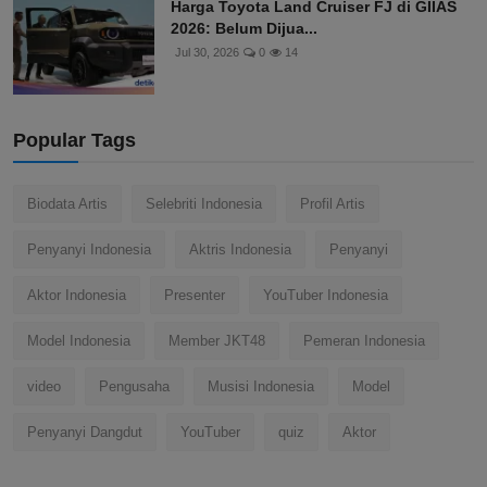
Harga Toyota Land Cruiser FJ di GIIAS
2026: Belum Dijua...
Jul 30, 2026
0
14
Popular Tags
Biodata Artis
Selebriti Indonesia
Profil Artis
Penyanyi Indonesia
Aktris Indonesia
Penyanyi
Aktor Indonesia
Presenter
YouTuber Indonesia
Model Indonesia
Member JKT48
Pemeran Indonesia
video
Pengusaha
Musisi Indonesia
Model
Penyanyi Dangdut
YouTuber
quiz
Aktor