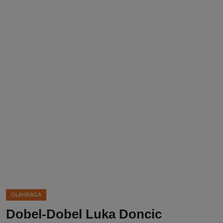
DMCA
Politik
Ekonomi
Internasional
Teknologi
Hiburan
Kesehatan
Otomotif
OLAHRAGA
Dobel-Dobel Luka Doncic