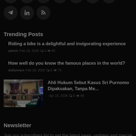
Trending Posts
Riding a bike is a delightful and invigorating experience
admin
Feb 19, 2025
0
80
How well do you know the famous places in the world?
dailynews
Feb 18, 2025
0
73
Ahli Hukum Sebut Kasus Sri Purnomo
Dipaksakan, Tanpa Me...
Apr 15, 2026
0
69
Newsletter
Join our subscribers list to get the latest news, updates and special