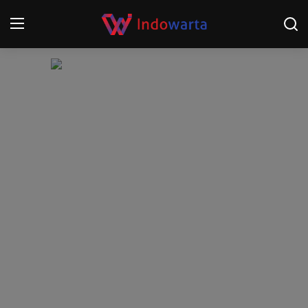
Login
Register
Home
Kompetisi Sepak Bola 2025/2026
Contact
About
Disclaimer
Peristiwa