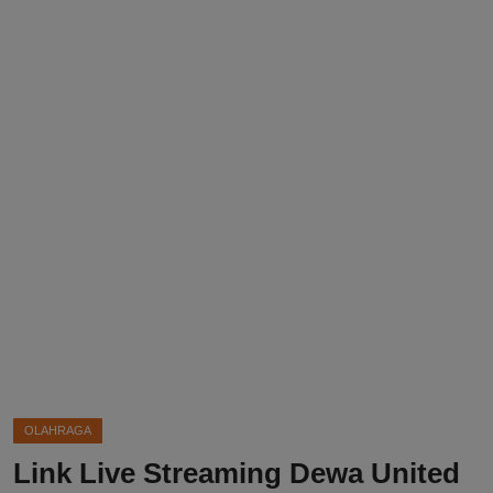
DMCA
Politik
Ekonomi
Internasional
Teknologi
Hiburan
Kesehatan
Otomotif
OLAHRAGA
Link Live Streaming Dewa United