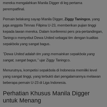
mereka mengalahkan Manila Digger di leg pertama
perempatfinal.
Pemain belakang sayap Manila Digger,
Ziggy Taningco
, yang
juga anggota Timnas Filipina U-23, memberikan pujian tinggi
kepada lawan mereka. Dalam konferensi pers pra-pertandingan,
Taningco menyebut Dewa United sebagai tim dengan kualitas
sepakbola yang sangat bagus.
"Dewa United adalah tim yang memainkan sepakbola yang
sangat, sangat bagus,"
ujar Ziggy Taningco.
Menurutnya, kompetisi sepakbola di Indonesia memiliki level
yang sangat tinggi, yang terbukti dari pengalamannya melawan
beberapa pemain U-23 di Liga Indonesia.
Perhatian Khusus Manila Digger
untuk Menang