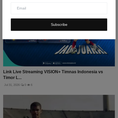
Subscribe
Link Live Streaming VISION+ Timnas Indonesia vs
Timor L...
Jul 31, 2026
0
6