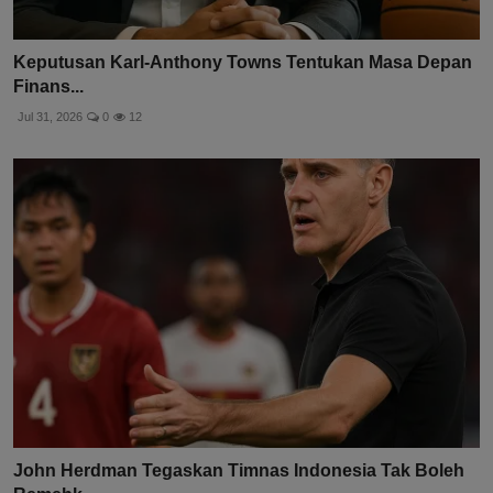
Keputusan Karl-Anthony Towns Tentukan Masa Depan
Finans...
Jul 31, 2026
0
12
John Herdman Tegaskan Timnas Indonesia Tak Boleh