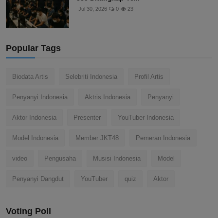
Jul 30, 2026
0
23
Popular Tags
Biodata Artis
Selebriti Indonesia
Profil Artis
Penyanyi Indonesia
Aktris Indonesia
Penyanyi
Aktor Indonesia
Presenter
YouTuber Indonesia
Model Indonesia
Member JKT48
Pemeran Indonesia
video
Pengusaha
Musisi Indonesia
Model
Penyanyi Dangdut
YouTuber
quiz
Aktor
Voting Poll