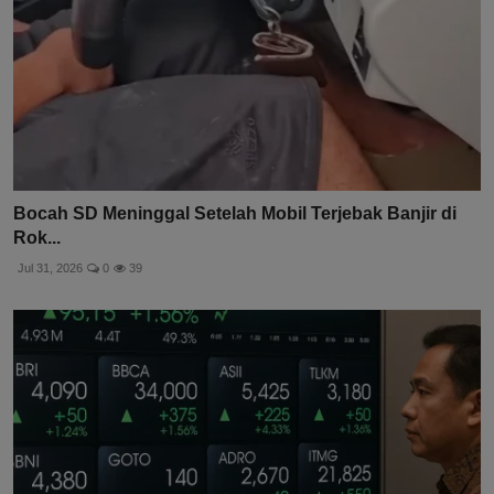
Bocah SD Meninggal Setelah Mobil Terjebak Banjir di
Rok...
Jul 31, 2026
0
39