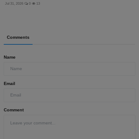
Jul 31, 2026
0
13
Comments
Name
Email
Comment