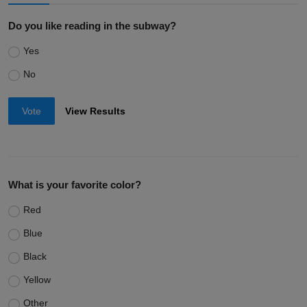
Do you like reading in the subway?
Yes
No
Vote
View Results
What is your favorite color?
Red
Blue
Black
Yellow
Other