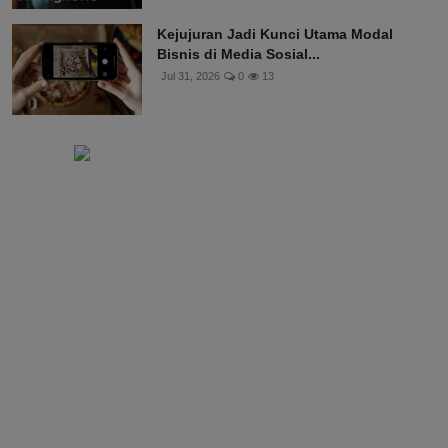
Kejujuran Jadi Kunci Utama Modal
Bisnis di Media Sosial...
Jul 31, 2026
0
13