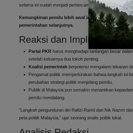
selama ini sudah menjadi perbincangan hangat di kalangan
Kemungkinan pemilu lebih awal ini akan menjadi momen
pemerintahan selanjutnya.
Reaksi dan Implikasi Politi
Partai PKR
harus menghadapi tantangan besar dalam 
setelah keluarnya dua tokoh penting.
Koalisi pemerintah
berpotensi mengalami tekanan dar
Pengamat politik memperkirakan bahwa langkah ini bis
perubahan strategi politik menjelang pemilu.
Publik di Malaysia pun semakin menantikan kepastia
pemilu mendatang.
"Langkah pengunduran diri Rafizi Ramli dan Nik Nazmi da
peta politik Malaysia," ujar seorang analis politik lokal.
Analisis Redaksi