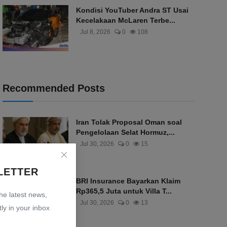
Kondisi YouTuber Andra ST Usai
Kecelakaan McLaren Terbe...
Jul 8, 2026
0
108
Recommended Posts
Iran Tolak Proposal Oman soal
Pengelolaan Selat Hormuz,...
Jul 30, 2026
0
15
LETTER
BRI Insurance Bayarkan Klaim
Rp365,5 Juta untuk Villa T...
the latest news,
Jul 30, 2026
0
13
ly in your inbox