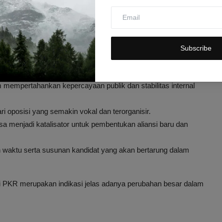
 pengamat politik Malaysia.
 krusial bagi Malaysia dalam menentukan arah politik dan
Subscribe
k
mempertahankan kepercayaan publik dan stabilitas internal
i oposisi yang semakin vokal dan terorganisir.
a menjadi katalisator untuk pembentukan aliansi baru dan
n waktu serta susunan kandidat yang akan bertarung dalam
ri PKR merupakan indikasi jelas adanya perubahan besar dalam