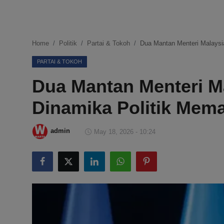
DMCA
Politik
Home
Politik
Partai & Tokoh
Dua Mantan Menteri Malaysi
Ekonomi
PARTAI & TOKOH
Dua Mantan Menteri M
Internasional
Dinamika Politik Mem
Teknologi
Hiburan
admin
May 18, 2026 - 10:24
Kesehatan
Otomotif