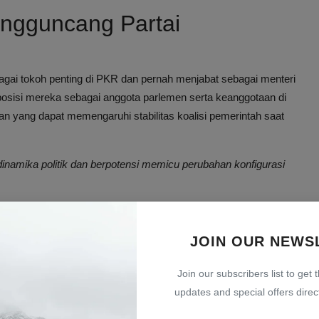
ngguncang Partai
agai tokoh penting di PKR dan pernah menjabat sebagai menteri
osisi mereka sebagai anggota parlemen serta keanggotaan di
n yang dapat memengaruhi stabilitas koalisi pemerintah saat
dinamika politik dan berpotensi memicu perubahan konfigurasi
 Politik Malaysia
JOIN OUR NEWS
nting dari koalisi pemerintahan yang berkuasa di Malaysia.
n internal dan berbagai tantangan politik yang menyebabkan
Join our subscribers list to get 
t ke depan.
updates and special offers direct
n menambah tekanan untuk mengadakan pemilu lebih awal, yang