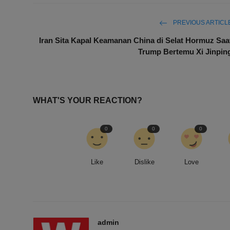
PREVIOUS ARTICL
Iran Sita Kapal Keamanan China di Selat Hormuz Saa
Trump Bertemu Xi Jinpin
WHAT'S YOUR REACTION?
0
0
0
Like
Dislike
Love
admin