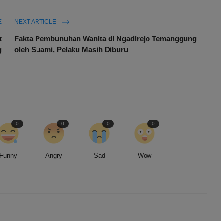
E
NEXT ARTICLE
t
Fakta Pembunuhan Wanita di Ngadirejo Temanggung
g
oleh Suami, Pelaku Masih Diburu
0
0
0
0
Funny
Angry
Sad
Wow