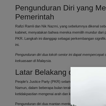
Pengunduran Diri yang Me
Pemerintah
Rafizi Ramli dan Nik Nazmi, yang sebelumnya dikenal seb
kabinet, menyatakan bahwa mereka memilih mundur dari p
PKR. Langkah ini dianggap sebagai perkembangan signifika
ini.
Pengunduran diri dua tokoh senior ini dapat mempercepat 
kekuasaan di Malaysia.
Latar Belakang dan Konteks
People’s Justice Party (PKR) selama ini menjadi bagian pe
Namun, dalam beberapa bulan terakhir, terdapat keteganga
ketidakpastian mengenai arah dan kekuatan koalisi tersebu
Pengunduran diri dua mantan menteri ini diramalkan aka