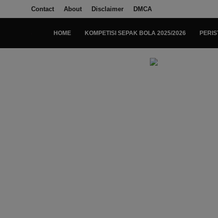
Contact
About
Disclaimer
DMCA
HOME
KOMPETISI SEPAK BOLA 2025/2026
PERIS
Login
Register
Home
Kompetisi Sepak Bola 2025/2026
Contact
About
Disclaimer
Peristiwa