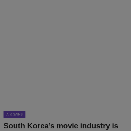
DMCA
Politik
Ekonomi
Internasional
Teknologi
Hiburan
Kesehatan
Otomotif
AI & SAINS
South Korea’s movie industry is