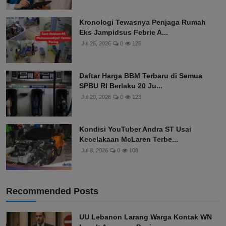
Kronologi Tewasnya Penjaga Rumah
Eks Jampidsus Febrie A...
Jul 26, 2026
0
125
Daftar Harga BBM Terbaru di Semua
SPBU RI Berlaku 20 Ju...
Jul 20, 2026
0
123
Kondisi YouTuber Andra ST Usai
Kecelakaan McLaren Terbe...
Jul 8, 2026
0
108
Recommended Posts
UU Lebanon Larang Warga Kontak WN