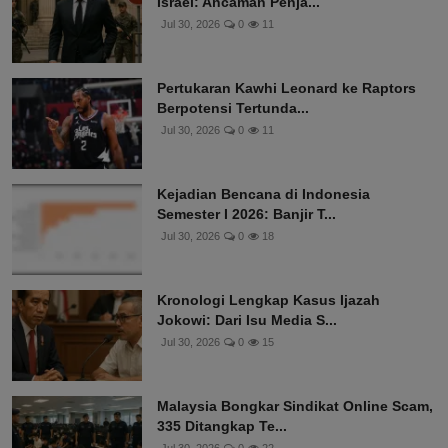
Israel: Ancaman Penja...
Jul 30, 2026
0
11
Pertukaran Kawhi Leonard ke Raptors
Berpotensi Tertunda...
Jul 30, 2026
0
11
Kejadian Bencana di Indonesia
Semester I 2026: Banjir T...
Jul 30, 2026
0
18
Kronologi Lengkap Kasus Ijazah
Jokowi: Dari Isu Media S...
Jul 30, 2026
0
15
Malaysia Bongkar Sindikat Online Scam,
335 Ditangkap Te...