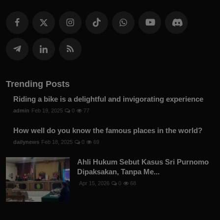
Trending Posts
Riding a bike is a delightful and invigorating experience
admin
Feb 19, 2025
0
77
How well do you know the famous places in the world?
dailynews
Feb 18, 2025
0
69
Ahli Hukum Sebut Kasus Sri Purnomo
Dipaksakan, Tanpa Me...
Apr 15, 2026
0
68