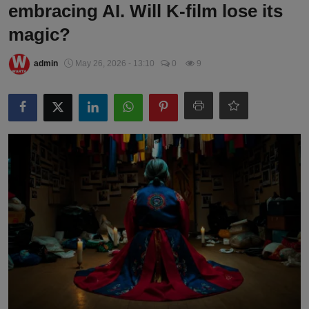
embracing AI. Will K-film lose its
magic?
admin
May 26, 2026 - 13:10
0
9