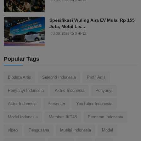
Jul 30, 2026
0
22
Spesifikasi Wuling Aira EV Mulai Rp 155
Juta, Mobil Lis...
Jul 30, 2026
0
12
Popular Tags
Biodata Artis
Selebriti Indonesia
Profil Artis
Penyanyi Indonesia
Aktris Indonesia
Penyanyi
Aktor Indonesia
Presenter
YouTuber Indonesia
Model Indonesia
Member JKT48
Pemeran Indonesia
video
Pengusaha
Musisi Indonesia
Model