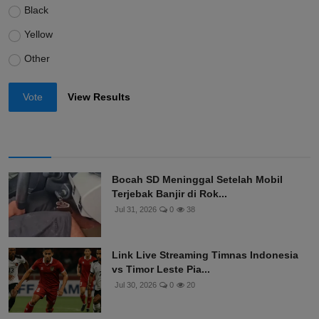
Black
Yellow
Other
Vote
View Results
Bocah SD Meninggal Setelah Mobil
Terjebak Banjir di Rok...
Jul 31, 2026
0
38
Link Live Streaming Timnas Indonesia
vs Timor Leste Pia...
Jul 30, 2026
0
20