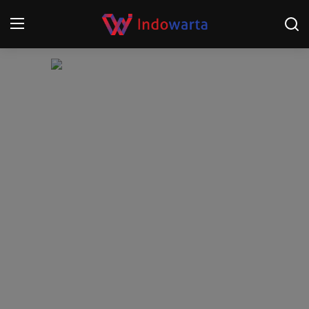
Login
Register
Home
Kompetisi Sepak Bola 2025/2026
Contact
About
Disclaimer
Peristiwa