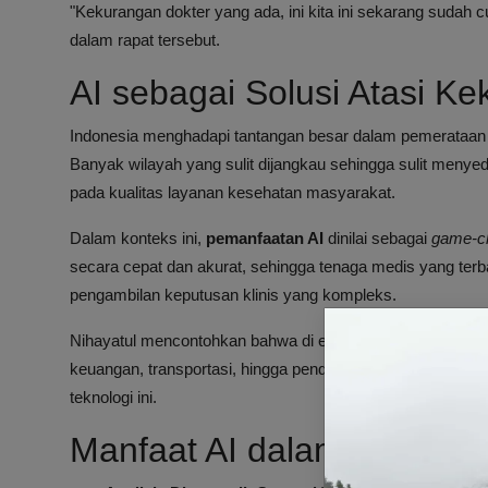
"Kekurangan dokter yang ada, ini kita ini sekarang sudah 
dalam rapat tersebut.
AI sebagai Solusi Atasi K
Indonesia menghadapi tantangan besar dalam pemerataan te
Banyak wilayah yang sulit dijangkau sehingga sulit menye
pada kualitas layanan kesehatan masyarakat.
Dalam konteks ini,
pemanfaatan AI
dinilai sebagai
game-c
secara cepat dan akurat, sehingga tenaga medis yang ter
pengambilan keputusan klinis yang kompleks.
Nihayatul mencontohkan bahwa di era digital saat ini,
banya
keuangan, transportasi, hingga pendidikan. Ia berharap s
teknologi ini.
Manfaat AI dalam Pelayan