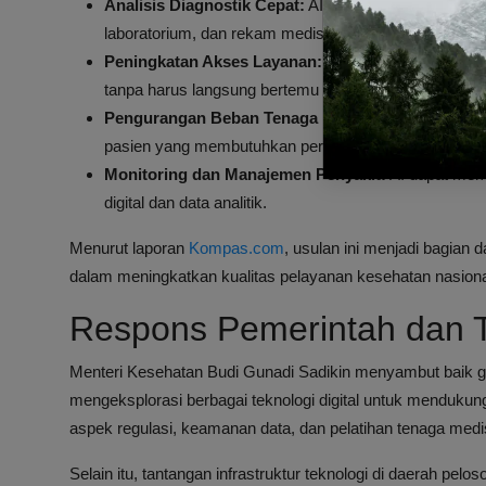
Analisis Diagnostik Cepat:
AI dapat membantu mengan
laboratorium, dan rekam medis digital secara lebih cep
Peningkatan Akses Layanan:
Dengan adanya AI, pas
tanpa harus langsung bertemu dokter, sehingga mem
Pengurangan Beban Tenaga Medis:
AI dapat menyar
pasien yang membutuhkan perhatian khusus.
Monitoring dan Manajemen Penyakit:
AI dapat mem
digital dan data analitik.
Menurut laporan
Kompas.com
, usulan ini menjadi bagian 
dalam meningkatkan kualitas pelayanan kesehatan nasiona
Respons Pemerintah dan 
Menteri Kesehatan Budi Gunadi Sadikin menyambut baik 
mengeksplorasi berbagai teknologi digital untuk menduk
aspek regulasi, keamanan data, dan pelatihan tenaga medis 
Selain itu, tantangan infrastruktur teknologi di daerah pel