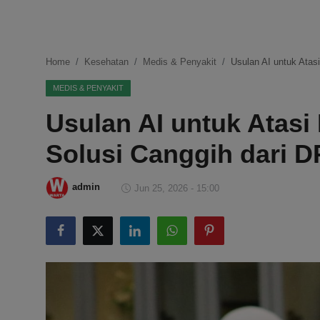
DMCA
Politik
Home
Kesehatan
Medis & Penyakit
Usulan AI untuk Atas
Ekonomi
MEDIS & PENYAKIT
Usulan AI untuk Atasi
Internasional
Solusi Canggih dari 
Teknologi
Hiburan
admin
Jun 25, 2026 - 15:00
Kesehatan
Otomotif