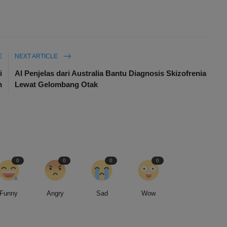
E
NEXT ARTICLE
i
AI Penjelas dari Australia Bantu Diagnosis Skizofrenia
h
Lewat Gelombang Otak
0
0
0
0
Funny
Angry
Sad
Wow