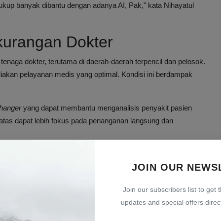
cukup banyak dibantu dengan adanya AI, Pak," kata Nihayatul
ekurangan Dokter
naga dokter, terutama di daerah-daerah terpencil dan pelosok.
diakan pelayanan medis yang optimal. Kondisi ini berdampak
hanger
yang dapat membantu menganalisis penyakit pasien
batas dapat lebih fokus pada penanganan langsung dan
k sektor
sudah mengalami transformasi berkat AI, mulai dari
JOIN OUR NEWS
ektor kesehatan pun dapat lebih maksimal memanfaatkan
Join our subscribers list to get 
an Kesehatan
updates and special offers direct