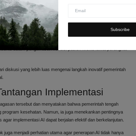
alisis hasil pemeriksaan medis seperti radiologi,
at dan presisi.
ien di daerah terpencil dapat mendapatkan diagnosis awal
percepat penanganan.
Subscribe
ing kasus-kasus ringan sehingga dokter dapat lebih fokus pada
bantu dalam pengawasan kondisi pasien kronis lewat perangkat
dari diskusi yang lebih luas mengenai langkah inovatif pemerintah
l.
Tantangan Implementasi
gagasan tersebut dan menyatakan bahwa pemerintah tengah
ung program kesehatan. Namun, ia juga menekankan pentingnya
agar implementasi AI dapat berjalan efektif dan berkelanjutan.
osok juga menjadi perhatian utama agar penerapan AI tidak hanya