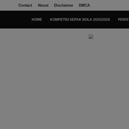
Contact
About
Disclaimer
DMCA
HOME
KOMPETISI SEPAK BOLA 2025/2026
PERIS
Login
Register
Home
Kompetisi Sepak Bola 2025/2026
Contact
About
Disclaimer
Peristiwa