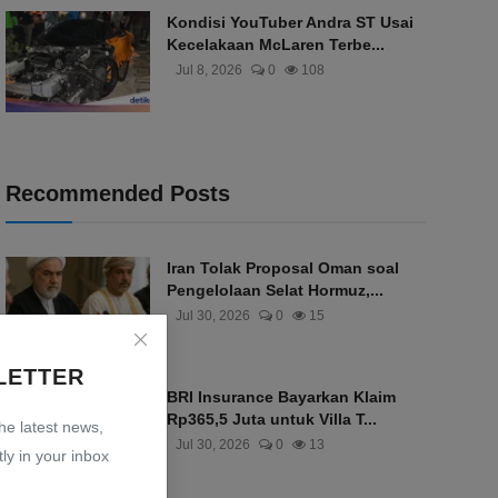
Kondisi YouTuber Andra ST Usai
Kecelakaan McLaren Terbe...
Jul 8, 2026
0
108
Recommended Posts
Iran Tolak Proposal Oman soal
Pengelolaan Selat Hormuz,...
Jul 30, 2026
0
15
LETTER
BRI Insurance Bayarkan Klaim
Rp365,5 Juta untuk Villa T...
the latest news,
Jul 30, 2026
0
13
ly in your inbox