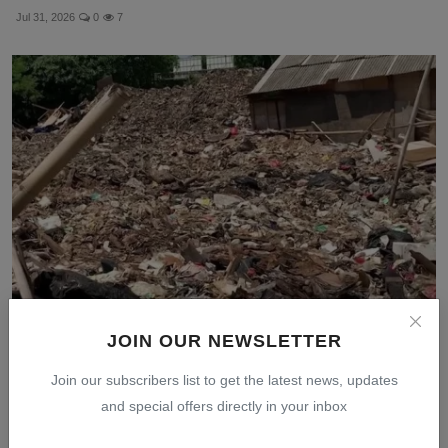
Jul 31, 2026
0
7
Pramono Anung Minta Pelaku Penimbun Sampah di
JOIN OUR NEWSLETTER
RTH Penja...
Join our subscribers list to get the latest news, updates
Jul 30, 2026
0
7
and special offers directly in your inbox