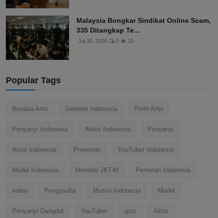
Malaysia Bongkar Sindikat Online Scam,
335 Ditangkap Te...
Jul 30, 2026
0
23
Popular Tags
Biodata Artis
Selebriti Indonesia
Profil Artis
Penyanyi Indonesia
Aktris Indonesia
Penyanyi
Aktor Indonesia
Presenter
YouTuber Indonesia
Model Indonesia
Member JKT48
Pemeran Indonesia
video
Pengusaha
Musisi Indonesia
Model
Penyanyi Dangdut
YouTuber
quiz
Aktor