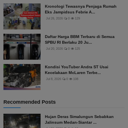
Kronologi Tewasnya Penjaga Rumah
Eks Jampidsus Febrie A...
Jul 26, 2026
0
129
Daftar Harga BBM Terbaru di Semua
SPBU RI Berlaku 20 Ju...
Jul 20, 2026
0
125
Kondisi YouTuber Andra ST Usai
Kecelakaan McLaren Terbe...
Jul 8, 2026
0
108
Recommended Posts
Hujan Deras Simalungun Sebabkan
Jalinsum Medan-Siantar ...