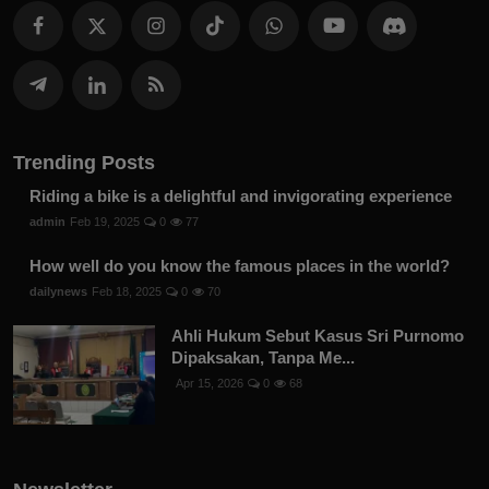
Trending Posts
Riding a bike is a delightful and invigorating experience
admin
Feb 19, 2025
0
77
How well do you know the famous places in the world?
dailynews
Feb 18, 2025
0
70
Ahli Hukum Sebut Kasus Sri Purnomo
Dipaksakan, Tanpa Me...
Apr 15, 2026
0
68