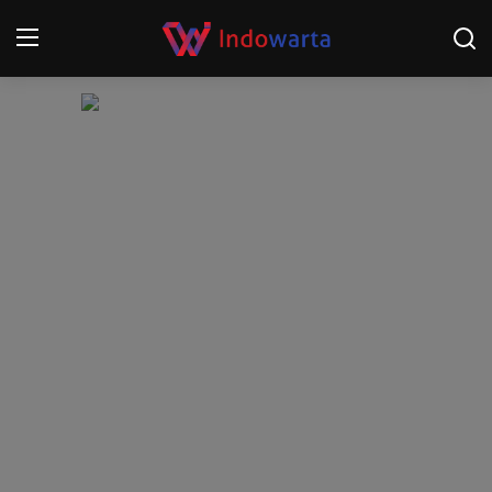
Login
Register
Home
Kompetisi Sepak Bola 2025/2026
Contact
About
Disclaimer
Peristiwa