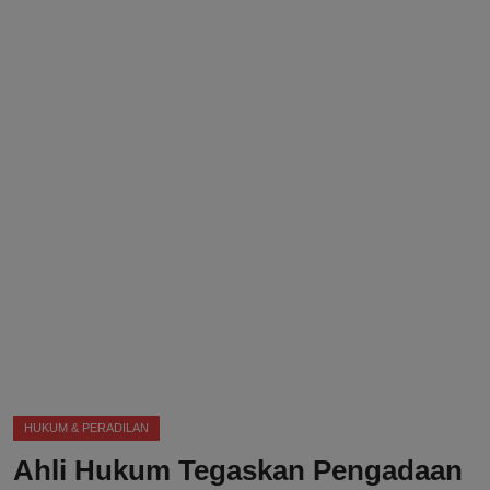
DMCA
Politik
Ekonomi
Internasional
Teknologi
Hiburan
Kesehatan
Otomotif
HUKUM & PERADILAN
Ahli Hukum Tegaskan Pengadaan