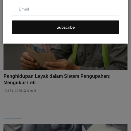
Subscribe
Penghidupan Layak dalam Sistem Pengupahan:
Mengukur Leb...
Jul 31, 2026
0
9