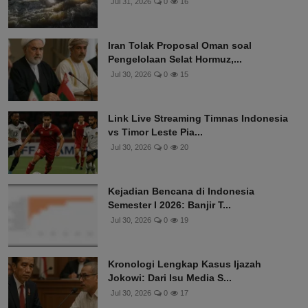
Jul 31, 2026
0
16
Iran Tolak Proposal Oman soal
Pengelolaan Selat Hormuz,...
Jul 30, 2026
0
15
Link Live Streaming Timnas Indonesia
vs Timor Leste Pia...
Jul 30, 2026
0
20
Kejadian Bencana di Indonesia
Semester I 2026: Banjir T...
Jul 30, 2026
0
19
Kronologi Lengkap Kasus Ijazah
Jokowi: Dari Isu Media S...
Jul 30, 2026
0
17