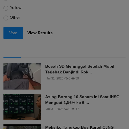
Yellow
Other
Vote
View Results
Bocah SD Meninggal Setelah Mobil
Terjebak Banjir di Rok...
Jul 31, 2026
0
39
Asing Borong 10 Saham Ini Saat IHSG
Menguat 1,56% ke 6....
Jul 31, 2026
0
17
Meksiko Tangkap Bos Kartel CJNG