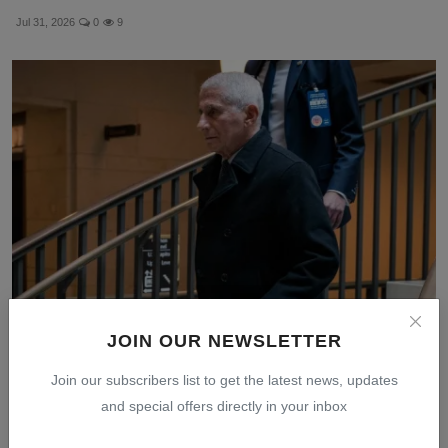
Jul 31, 2026
0
9
JOIN OUR NEWSLETTER
Anthony Fauci Bungkam Ditempa Pertanyaan Senat AS
soal ...
Join our subscribers list to get the latest news, updates
Jul 30, 2026
0
11
and special offers directly in your inbox