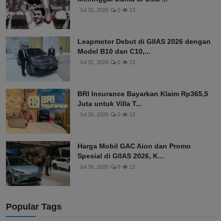
Jul 31, 2026
0
13
Leapmotor Debut di GIIAS 2026 dengan
Model B10 dan C10,...
Jul 31, 2026
0
13
BRI Insurance Bayarkan Klaim Rp365,5
Juta untuk Villa T...
Jul 30, 2026
0
13
Harga Mobil GAC Aion dan Promo
Spesial di GIIAS 2026, K...
Jul 30, 2026
0
13
Popular Tags