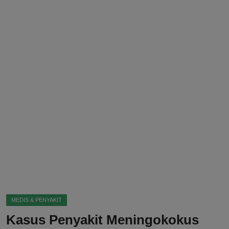
DMCA
Politik
Ekonomi
Internasional
Teknologi
Hiburan
Kesehatan
Otomotif
MEDIS & PENYAKIT
Kasus Penyakit Meningokokus