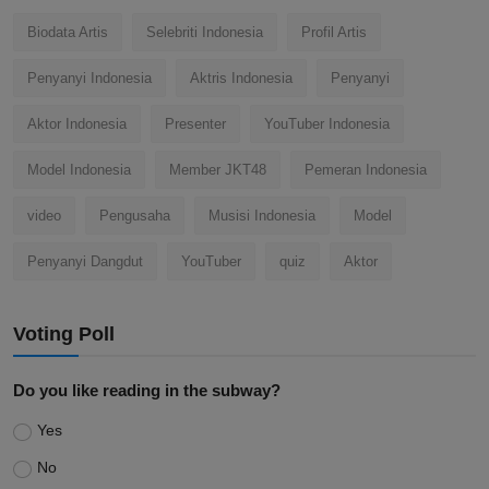
Biodata Artis
Selebriti Indonesia
Profil Artis
Penyanyi Indonesia
Aktris Indonesia
Penyanyi
Aktor Indonesia
Presenter
YouTuber Indonesia
Model Indonesia
Member JKT48
Pemeran Indonesia
video
Pengusaha
Musisi Indonesia
Model
Penyanyi Dangdut
YouTuber
quiz
Aktor
Voting Poll
Do you like reading in the subway?
Yes
No