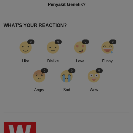
Penyakit Genetik?
WHAT'S YOUR REACTION?
0
0
0
0
Like
Dislike
Love
Funny
0
0
0
Angry
Sad
Wow