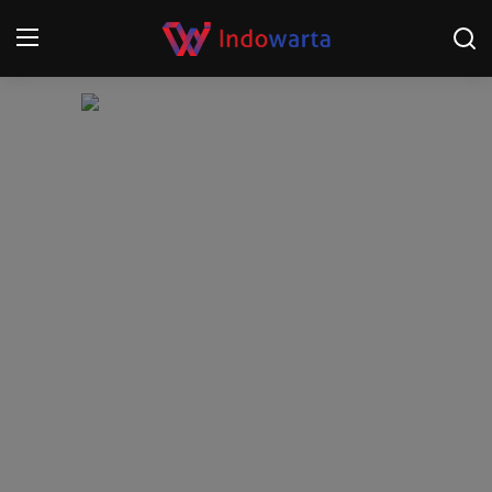
Login
Register
Home
Kompetisi Sepak Bola 2025/2026
Contact
About
Disclaimer
Peristiwa