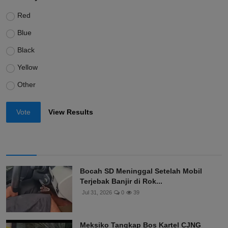
Red
Blue
Black
Yellow
Other
Vote
View Results
Bocah SD Meninggal Setelah Mobil
Terjebak Banjir di Rok...
Jul 31, 2026
0
39
Meksiko Tangkap Bos Kartel CJNG