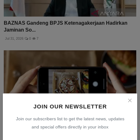
BAZNAS Gandeng BPJS Ketenagakerjaan Hadirkan
Jaminan So...
Jul 31, 2026
0
7
JOIN OUR NEWSLETTER
Join our subscribers list to get the latest news, updates
and special offers directly in your inbox
Kejujuran Jadi Kunci Utama Modal Bisnis di Media