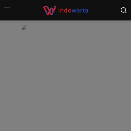
Login
Register
Home
Kompetisi Sepak Bola 2025/2026
Contact
About
Disclaimer
Peristiwa