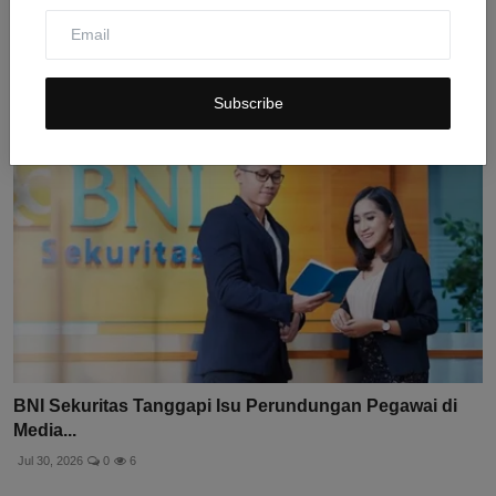
Sosial...
Jul 31, 2026
0
13
Subscribe
BNI Sekuritas Tanggapi Isu Perundungan Pegawai di
Media...
Jul 30, 2026
0
6