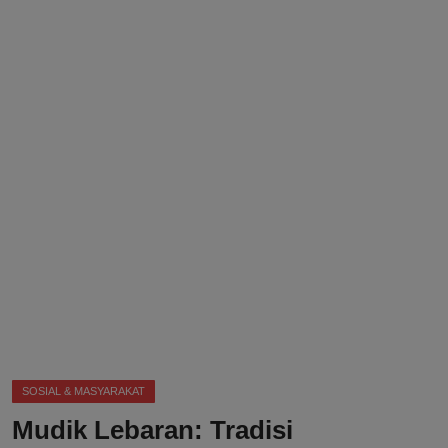
DMCA
Politik
Ekonomi
Internasional
Teknologi
Hiburan
Kesehatan
Otomotif
SOSIAL & MASYARAKAT
Mudik Lebaran: Tradisi