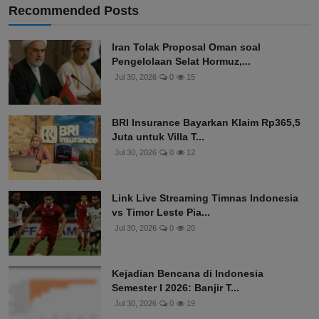
Recommended Posts
Iran Tolak Proposal Oman soal
Pengelolaan Selat Hormuz,...
Jul 30, 2026
0
15
BRI Insurance Bayarkan Klaim Rp365,5
Juta untuk Villa T...
Jul 30, 2026
0
12
Link Live Streaming Timnas Indonesia
vs Timor Leste Pia...
Jul 30, 2026
0
20
Kejadian Bencana di Indonesia
Semester I 2026: Banjir T...
Jul 30, 2026
0
19