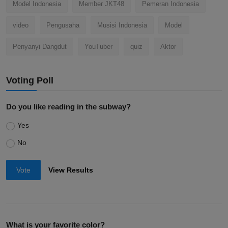
Model Indonesia
Member JKT48
Pemeran Indonesia
video
Pengusaha
Musisi Indonesia
Model
Penyanyi Dangdut
YouTuber
quiz
Aktor
Voting Poll
Do you like reading in the subway?
Yes
No
Vote
View Results
What is your favorite color?