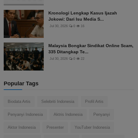
Kronologi Lengkap Kasus Ijazah
Jokowi: Dari Isu Media S...
Jul 30, 2026
0
16
Malaysia Bongkar Sindikat Online Scam,
335 Ditangkap Te...
Jul 30, 2026
0
22
Popular Tags
Biodata Artis
Selebriti Indonesia
Profil Artis
Penyanyi Indonesia
Aktris Indonesia
Penyanyi
Aktor Indonesia
Presenter
YouTuber Indonesia