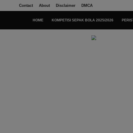
Contact
About
Disclaimer
DMCA
HOME
KOMPETISI SEPAK BOLA 2025/2026
PERIS
Login
Register
Home
Kompetisi Sepak Bola 2025/2026
Contact
About
Disclaimer
Peristiwa