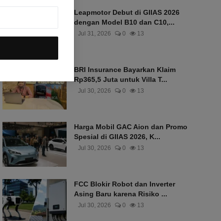
Leapmotor Debut di GIIAS 2026
dengan Model B10 dan C10,...
Jul 31, 2026
0
13
BRI Insurance Bayarkan Klaim
Rp365,5 Juta untuk Villa T...
Jul 30, 2026
0
13
Harga Mobil GAC Aion dan Promo
Spesial di GIIAS 2026, K...
Jul 30, 2026
0
13
FCC Blokir Robot dan Inverter
Asing Baru karena Risiko ...
Jul 30, 2026
0
13