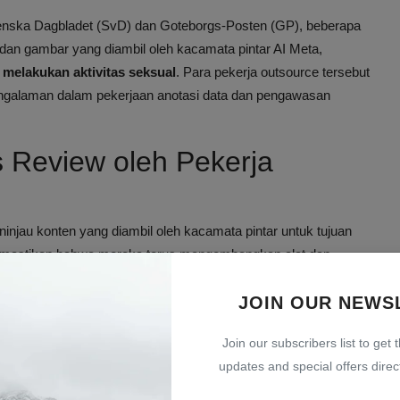
venska Dagbladet (SvD) dan Goteborgs-Posten (GP), beberapa
 dan gambar yang diambil oleh kacamata pintar AI Meta,
 melakukan aktivitas seksual
. Para pekerja outsource tersebut
engalaman dalam pekerjaan anotasi data dan pengawasan
s Review oleh Pekerja
injau konten yang diambil oleh kacamata pintar untuk tujuan
mastikan bahwa mereka terus mengembangkan alat dan
JOIN OUR NEWS
lanjang," ujar salah satu pekerja outsource yang diwawancarai
Join our subscribers list to get 
updates and special offers direct
 melakukan proses penyaringan awal, seperti
mengaburkan
ber dari laporan tersebut menyatakan bahwa terkadang proses