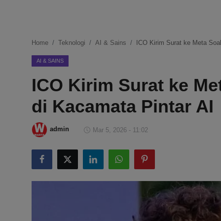
DMCA
Politik
Home
Teknologi
AI & Sains
ICO Kirim Surat ke Meta Soal
Ekonomi
AI & SAINS
ICO Kirim Surat ke Me
Internasional
di Kacamata Pintar AI
Teknologi
Hiburan
admin
Mar 5, 2026 - 11:02
Kesehatan
Otomotif