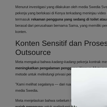
Menurut investigasi yang dilakukan oleh media Swedia S
pekerja yang berlokasi di Kenya terkadang meninjau video
termasuk
rekaman pengguna yang sedang di toilet atau
berasal dari perusahaan bernama Sama, yang memiliki p
konten.
Konten Sensitif dan Prose
Outsource
Meta mengakui bahwa
kadang-kadang
pekerja kontrak men
meningkatkan pengalaman pengguna
. Namun, Meta me
metode untuk melindungi privasi pengguna.
"Kami melihat segalanya — dari ruang tamu hingga tubuh te
media Swedia.
Meta menjelaskan bahwa sebelum konten ditinjau, mereka
wajah pengguna
untuk melindungi identitas. Namun, sum