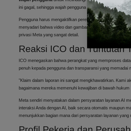
ini gagal, sehingga wajah pengguna masih bisa terlihat.
Pengguna harus mengaktifkan perekaman secara manual at
menyadari bahwa video dan gambar mereka terkadang ditinj
privasi Meta yang sangat detail.
Reaksi ICO dan Tuntutan 
ICO menegaskan bahwa perangkat yang memproses data pr
penuh kepada pengguna dan transparansi yang memadai 
"Klaim dalam laporan ini sangat mengkhawatirkan. Kami a
bagaimana mereka memenuhi kewajiban di bawah hukum per
Meta sendiri menyatakan dalam persyaratan layanan AI 
interaksi Anda dengan AI, baik secara otomatis maupun m
menunjukkan bagian mana dari persyaratan layanan yang 
Profil Pekerja dan Perus