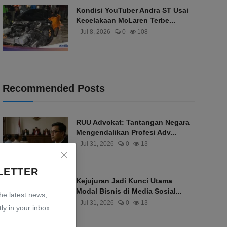
Kondisi YouTuber Andra ST Usai
Kecelakaan McLaren Terbe...
Jul 8, 2026
0
108
Recommended Posts
RUU Advokat: Tantangan Negara
Mengendalikan Profesi Adv...
Jul 31, 2026
0
13
LETTER
Kejujuran Jadi Kunci Utama
Modal Bisnis di Media Sosial...
the latest news,
Jul 31, 2026
0
13
ly in your inbox