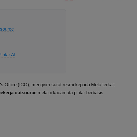
tsource
intar AI
s Office (ICO), mengirim surat resmi kepada Meta terkait
pekerja outsource
melalui kacamata pintar berbasis