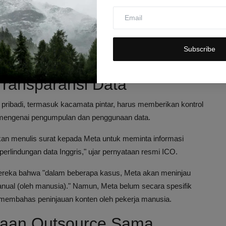
au dengan perintah suara, tetapi mereka mungkin tidak
au oleh manusia, meskipun hal ini tertera dalam kebijakan
Subscribe
Transparansi Data
ibadi, termasuk kacamata pintar, harus memberikan kontrol
mengenai pengumpulan dan penggunaan data.
kan menulis surat kepada Meta untuk meminta informasi
lindungan data Inggris," ujar pernyataan resmi ICO.
mereka bahwa "dalam beberapa kasus, Meta akan meninjau
anual (oleh manusia)." Namun, Meta belum secara spesifik
membahas peninjauan konten oleh pekerja manusia.
ahaan Outsource Sama