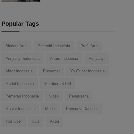
Popular Tags
Biodata Artis
Selebriti Indonesia
Profil Artis
Penyanyi Indonesia
Aktris Indonesia
Penyanyi
Aktor Indonesia
Presenter
YouTuber Indonesia
Model Indonesia
Member JKT48
Pemeran Indonesia
video
Pengusaha
Musisi Indonesia
Model
Penyanyi Dangdut
YouTuber
quiz
Aktor