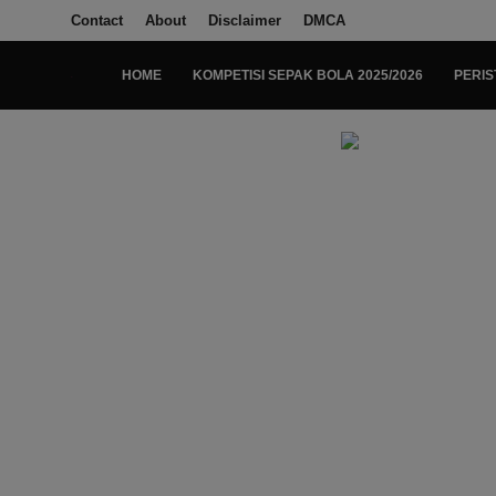
Contact
About
Disclaimer
DMCA
HOME
KOMPETISI SEPAK BOLA 2025/2026
PERIS
Login
Register
Home
Kompetisi Sepak Bola 2025/2026
Contact
About
Disclaimer
Peristiwa