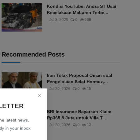
Kondisi YouTuber Andra ST Usai
Kecelakaan McLaren Terbe...
Jul 8, 2026
0
108
Recommended Posts
Iran Tolak Proposal Oman soal
Pengelolaan Selat Hormuz,...
Jul 30, 2026
0
15
LETTER
BRI Insurance Bayarkan Klaim
Rp365,5 Juta untuk Villa T...
the latest news,
Jul 30, 2026
0
13
ly in your inbox