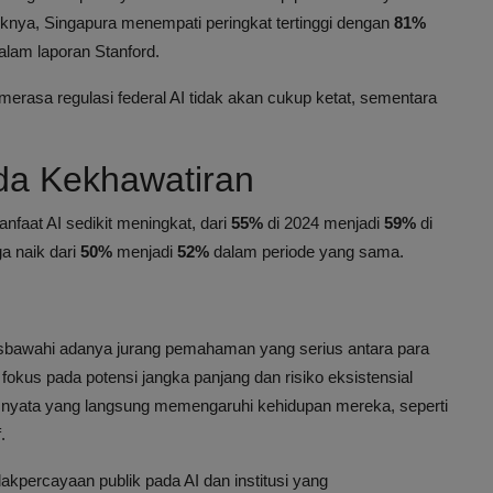
iknya, Singapura menempati peringkat tertinggi dengan
81%
lam laporan Stanford.
erasa regulasi federal AI tidak akan cukup ketat, sementara
Ada Kekhawatiran
faat AI sedikit meningkat, dari
55%
di 2024 menjadi
59%
di
a naik dari
50%
menjadi
52%
dalam periode yang sama.
isbawahi adanya jurang pemahaman yang serius antara para
okus pada potensi jangka panjang dan risiko eksistensial
-isu nyata yang langsung memengaruhi kehidupan mereka, seperti
.
dakpercayaan publik pada AI dan institusi yang