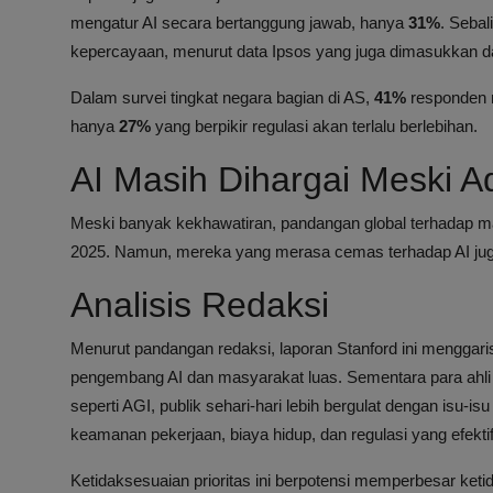
mengatur AI secara bertanggung jawab, hanya
31%
. Sebal
kepercayaan, menurut data Ipsos yang juga dimasukkan da
Dalam survei tingkat negara bagian di AS,
41%
responden m
hanya
27%
yang berpikir regulasi akan terlalu berlebihan.
AI Masih Dihargai Meski 
Meski banyak kekhawatiran, pandangan global terhadap man
2025. Namun, mereka yang merasa cemas terhadap AI jug
Analisis Redaksi
Menurut pandangan redaksi, laporan Stanford ini menggar
pengembang AI dan masyarakat luas. Sementara para ahli f
seperti AGI, publik sehari-hari lebih bergulat dengan isu
keamanan pekerjaan, biaya hidup, dan regulasi yang efektif
Ketidaksesuaian prioritas ini berpotensi memperbesar keti