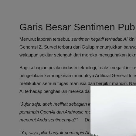
Garis Besar Sentimen Publi
Menurut laporan tersebut,
sentimen negatif terhadap AI
kin
Generasi Z. Survei terbaru dari Gallup menunjukkan bahwa
walaupun sekitar setengah dari mereka menggunakan teknol
Bagi sebagian pelaku industri teknologi, reaksi negatif ini
pengelolaan kemungkinan munculnya Artificial General In
melakukan semua tugas manusia dan berpikir mandiri. N
AI terhadap penghasilan mereka dan potensi kenaikan biaya
"Jujur saja, aneh melihat sebagian industri teknologi masih
pemimpin OpenAI dan Anthropic mengatakan ‘kalau kita tid
menurut Anda sentimennya?"
— David Zhou (@dz), 13 Apr
"Ya, saya pikir banyak pemimpin AI memang tidak peka d