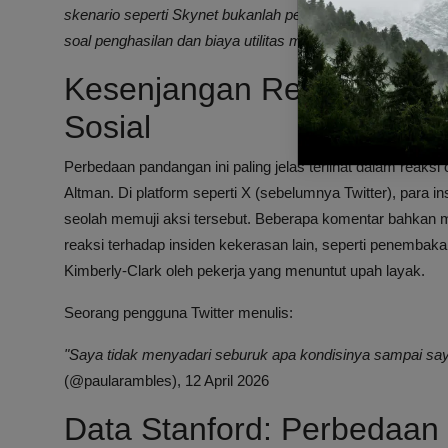
skenario seperti Skynet bukanlah penyebab utama sentime
soal penghasilan dan biaya utilitas mereka."
— Caroline Or
Kesenjangan Reaksi Terh
Sosial
Perbedaan pandangan ini paling jelas terlihat dalam reak
Altman. Di platform seperti X (sebelumnya Twitter), para i
seolah memuji aksi tersebut. Beberapa komentar bahkan
reaksi terhadap insiden kekerasan lain, seperti penemb
Kimberly-Clark oleh pekerja yang menuntut upah layak.
Seorang pengguna Twitter menulis:
"Saya tidak menyadari seburuk apa kondisinya sampai saya
(@paularambles), 12 April 2026
Data Stanford: Perbedaan 