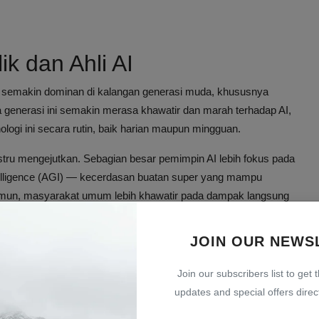
k dan Ahli AI
i semakin dominan di kalangan generasi muda, khususnya
 generasi ini semakin merasa khawatir dan marah terhadap AI,
ogi ini secara rutin, baik harian maupun mingguan.
 justru mengejutkan. Sebagian besar pemimpin AI lebih fokus pada
telligence (AGI) — kecerdasan buatan super yang mampu
amun, masyarakat umum lebih khawatir pada dampak langsung
 listrik akibat pembangunan pusat data yang boros energi.
JOIN OUR NEWS
 kaget dengan narasi anti-AI yang terus berlangsung. Ketika
ak bertindak, ini akan merugikan banyak orang,’ bagaimana
Join our subscribers list to get 
il 2026
updates and special offers direct
engan kekhawatiran masyarakat biasa. Ketakutan terhadap