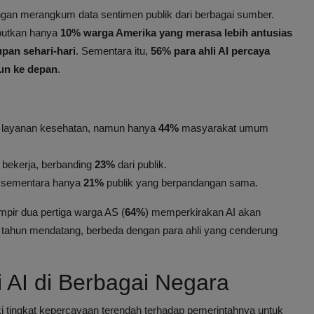
gan merangkum data sentimen publik dari berbagai sumber.
butkan hanya
10% warga Amerika yang merasa lebih antusias
pan sehari-hari
. Sementara itu,
56% para ahli AI percaya
hun ke depan
.
i layanan kesehatan, namun hanya
44%
masyarakat umum
 bekerja, berbanding
23%
dari publik.
, sementara hanya
21%
publik yang berpandangan sama.
pir dua pertiga warga AS (
64%
) memperkirakan AI akan
tahun mendatang, berbeda dengan para ahli yang cenderung
 AI di Berbagai Negara
 tingkat kepercayaan terendah terhadap pemerintahnya untuk