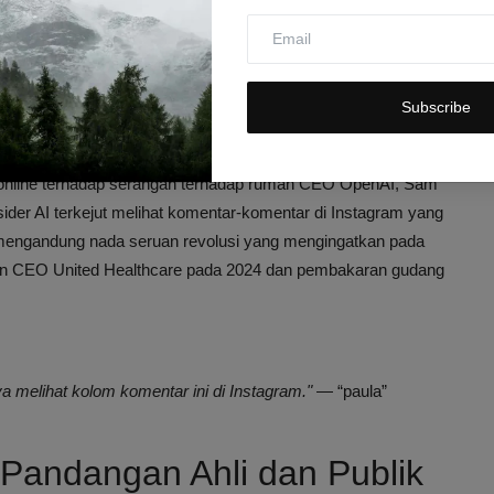
n anti-AI. Memang ada, tapi kebanyakan orang lebih khawatir
r Bueno, Ph.D (@RVAwonk), 13 April 2026
adap Insiden dan Dampak
Subscribe
si online terhadap serangan terhadap rumah CEO OpenAI, Sam
nsider AI terkejut melihat komentar-komentar di Instagram yang
 mengandung nada seruan revolusi yang mengingatkan pada
akan CEO United Healthcare pada 2024 dan pembakaran gudang
 melihat kolom komentar ini di Instagram."
— “paula”
Pandangan Ahli dan Publik