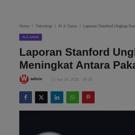
DMCA
Politik
Home
Teknologi
AI & Sains
Laporan Stanford Ungkap Kes
Ekonomi
AI & SAINS
Laporan Stanford Un
Internasional
Meningkat Antara Paka
Teknologi
Hiburan
admin
Apr 14, 2026 - 04:30
Kesehatan
Otomotif