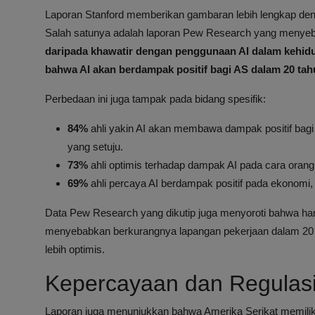
Laporan Stanford memberikan gambaran lebih lengkap den
Salah satunya adalah laporan Pew Research yang menye
daripada khawatir dengan penggunaan AI dalam kehidu
bahwa AI akan berdampak positif bagi AS dalam 20 ta
Perbedaan ini juga tampak pada bidang spesifik:
84%
ahli yakin AI akan membawa dampak positif bag
yang setuju.
73%
ahli optimis terhadap dampak AI pada cara orang
69%
ahli percaya AI berdampak positif pada ekonomi
Data Pew Research yang dikutip juga menyoroti bahwa ham
menyebabkan berkurangnya lapangan pekerjaan dalam 20 
lebih optimis.
Kepercayaan dan Regulasi
Laporan juga menunjukkan bahwa Amerika Serikat memiliki