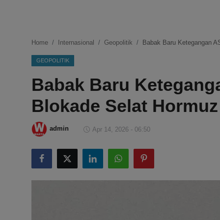
DMCA
Politik
Home
Internasional
Geopolitik
Babak Baru Ketegangan AS
Ekonomi
GEOPOLITIK
Babak Baru Keteganga
Internasional
Blokade Selat Hormuz
Teknologi
Hiburan
admin
Apr 14, 2026 - 06:50
Kesehatan
Otomotif