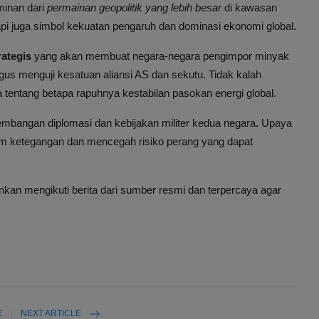
rminan dari
permainan geopolitik yang lebih besar
di kawasan
api juga simbol kekuatan pengaruh dan dominasi ekonomi global.
rategis
yang akan membuat negara-negara pengimpor minyak
igus menguji kesatuan aliansi AS dan sekutu. Tidak kalah
a tentang betapa rapuhnya kestabilan pasokan energi global.
bangan diplomasi dan kebijakan militer kedua negara. Upaya
dam ketegangan dan mencegah risiko perang yang dapat
nkan mengikuti berita dari sumber resmi dan terpercaya agar
E
NEXT ARTICLE