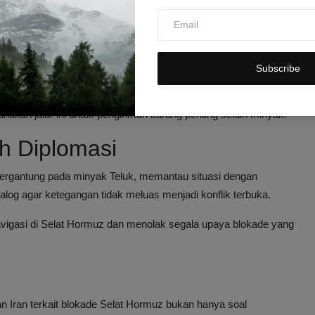
 Selat Hormuz
nsekuensi serius, antara lain:
 gangguan pasokan dari Teluk Persia.
Subscribe
is ekonomi internasional.
u Barat, dan Iran di kawasan Timur Tengah.
akan jalur ini untuk pengiriman barang penting selain minyak.
h Diplomasi
bergantung pada minyak Teluk, memantau situasi dengan
og agar ketegangan tidak meluas menjadi konflik terbuka.
igasi di Selat Hormuz dan menolak segala upaya blokade yang
 Iran terkait blokade Selat Hormuz bukan hanya soal