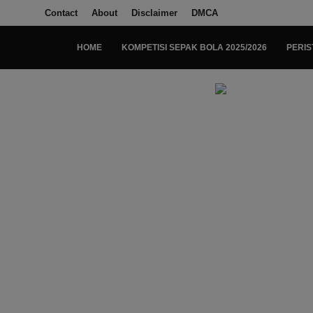
Contact
About
Disclaimer
DMCA
HOME
KOMPETISI SEPAK BOLA 2025/2026
PERIS
Login
Register
Home
Kompetisi Sepak Bola 2025/2026
Contact
About
Disclaimer
Peristiwa