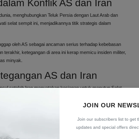
dalam Konflik AS dan Iran
di dunia, menghubungkan Teluk Persia dengan Laut Arab dan
ti selat sempit ini, menjadikannya titik strategis dalam
nggap oleh AS sebagai ancaman serius terhadap kebebasan
terakhir, ketegangan di area ini kerap memicu insiden militer,
tas minyak.
tegangan AS dan Iran
uncul setelah Iran menyatakan kesiapan untuk menutup Selat
iliter. AS pun memperkuat kehadiran militernya di kawasan
JOIN OUR NEWS
ebih luas. Para analis menilai, jika terjadi blokade, akan
Join our subscribers list to get 
lan ekonomi global.
updates and special offers direct