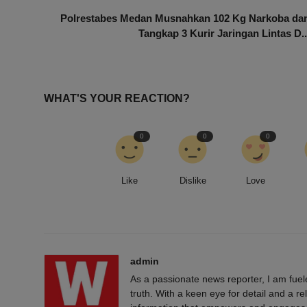
Polrestabes Medan Musnahkan 102 Kg Narkoba da
Tangkap 3 Kurir Jaringan Lintas D..
WHAT'S YOUR REACTION?
0
0
0
Like
Dislike
Love
admin
As a passionate news reporter, I am fue
truth. With a keen eye for detail and a rel