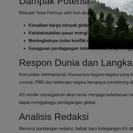
Dampak Potensial Blokade
Blokade Selat Hormuz oleh Iran akan membawa sejumlah ko
Kenaikan harga minyak global
secara drastis akibat
Ketidakstabilan pasar energi
yang dapat memicu kris
Meningkatnya risiko konflik militer
antara AS, sekut
Gangguan perdagangan internasional
yang menggun
Respon Dunia dan Langka
Komunitas internasional, khususnya negara-negara yang 
cermat. PBB dan beberapa negara berupaya mendorong dial
AS sendiri menegaskan akan terus menjaga kebebasan nav
dapat mengganggu perdagangan global.
Analisis Redaksi
Menurut pandangan redaksi, babak baru ketegangan AS dan