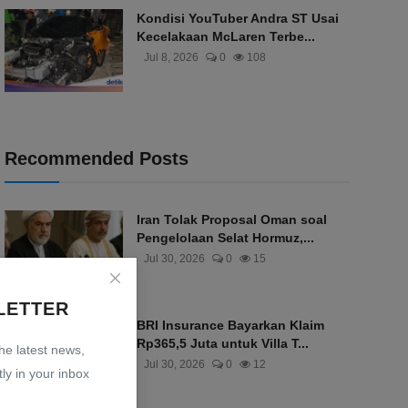
Kondisi YouTuber Andra ST Usai
Kecelakaan McLaren Terbe...
Jul 8, 2026
0
108
Recommended Posts
Iran Tolak Proposal Oman soal
Pengelolaan Selat Hormuz,...
Jul 30, 2026
0
15
LETTER
BRI Insurance Bayarkan Klaim
Rp365,5 Juta untuk Villa T...
the latest news,
Jul 30, 2026
0
12
ly in your inbox