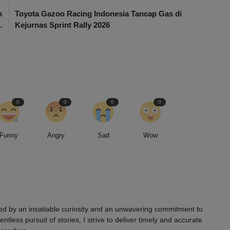
n
Toyota Gazoo Racing Indonesia Tancap Gas di
.
Kejurnas Sprint Rally 2026
0
0
0
0
Funny
Angry
Sad
Wow
led by an insatiable curiosity and an unwavering commitment to
entless pursuit of stories, I strive to deliver timely and accurate