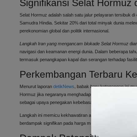
Signifikansi Selat Hormuz 
Selat Hormuz adalah salah satu jalur pelayaran tersibuk 
Samudra Hindia. Sekitar 20% dari total minyak dunia melewa
perekonomian global dan politik internasional.
Langkah Iran yang mengancam blokade Selat Hormuz
dia
navigasi dan keamanan energi dunia. Dalam beberapa tahun 
termasuk penangkapan kapal dan serangan terhadap fasili
Perkembangan Terbaru Ke
Menurut laporan
detikNews
, babak baru ketegangan ini m
Hormuz jika negaranya menghadapi sanksi atau serangan m
sebagai upaya penegakan kebebasan navigasi.
Langkah ini memicu kekhawatiran akan potensi konflik yang l
berdampak signifikan pada harga minyak dunia dan kestabi