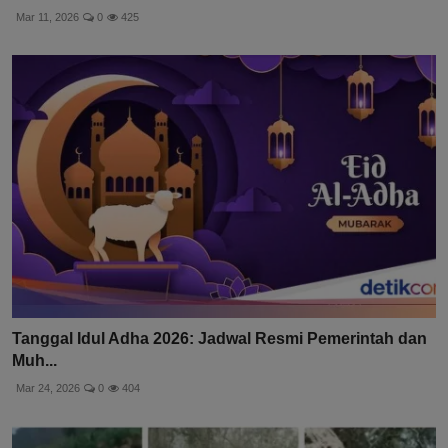
Mar 11, 2026
0
425
Tanggal Idul Adha 2026: Jadwal Resmi Pemerintah dan
Muh...
Mar 24, 2026
0
404