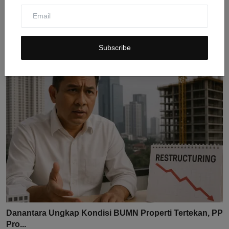
Prabowo Tantang Daerah Berlomba Jadi Kota Terbersih
den...
Subscribe
Jul 31, 2026
0
7
Danantara Ungkap Kondisi BUMN Properti Tertekan, PP
Pro...