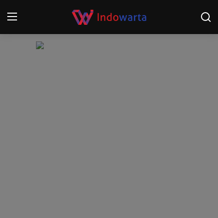
Login
Register
Home
Kompetisi Sepak Bola 2025/2026
Contact
About
Disclaimer
Peristiwa