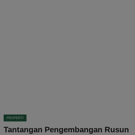
DMCA
Politik
Ekonomi
Internasional
Teknologi
Hiburan
Kesehatan
Otomotif
PROPERTI
Tantangan Pengembangan Rusun