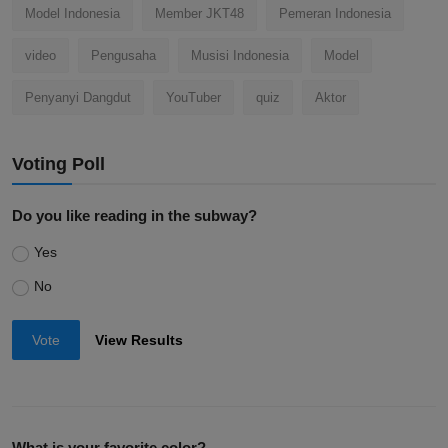
Model Indonesia
Member JKT48
Pemeran Indonesia
video
Pengusaha
Musisi Indonesia
Model
Penyanyi Dangdut
YouTuber
quiz
Aktor
Voting Poll
Do you like reading in the subway?
Yes
No
Vote
View Results
What is your favorite color?