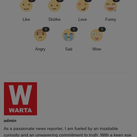
Like
Dislike
Love
Funny
0
0
0
Angry
Sad
Wow
admin
As a passionate news reporter, I am fueled by an insatiable
curiosity and an unwavering commitment to truth. With a keen eye