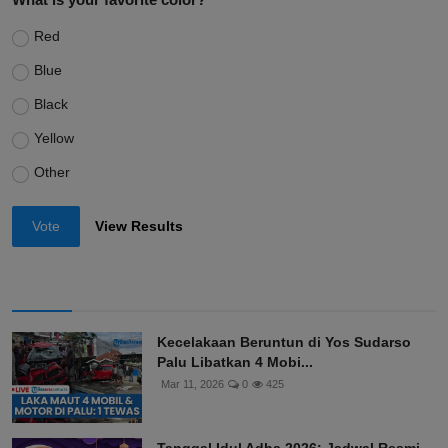
Red
Blue
Black
Yellow
Other
Vote
View Results
Kecelakaan Beruntun di Yos Sudarso
Palu Libatkan 4 Mobi...
Mar 11, 2026
0
425
Tanggal Idul Adha 2026: Jadwal Resmi