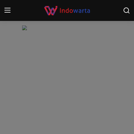
Login
Register
Home
Kompetisi Sepak Bola 2025/2026
Contact
About
Disclaimer
Peristiwa