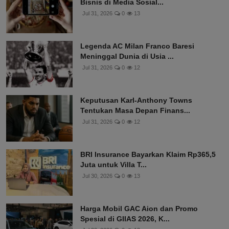
Bisnis di Media Sosial...
Jul 31, 2026
0
13
Legenda AC Milan Franco Baresi
Meninggal Dunia di Usia ...
Jul 31, 2026
0
12
Keputusan Karl-Anthony Towns
Tentukan Masa Depan Finans...
Jul 31, 2026
0
12
BRI Insurance Bayarkan Klaim Rp365,5
Juta untuk Villa T...
Jul 30, 2026
0
13
Harga Mobil GAC Aion dan Promo
Spesial di GIIAS 2026, K...