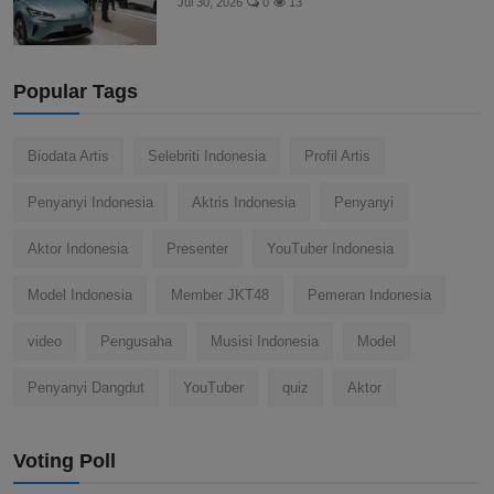
Jul 30, 2026
0
13
Popular Tags
Biodata Artis
Selebriti Indonesia
Profil Artis
Penyanyi Indonesia
Aktris Indonesia
Penyanyi
Aktor Indonesia
Presenter
YouTuber Indonesia
Model Indonesia
Member JKT48
Pemeran Indonesia
video
Pengusaha
Musisi Indonesia
Model
Penyanyi Dangdut
YouTuber
quiz
Aktor
Voting Poll