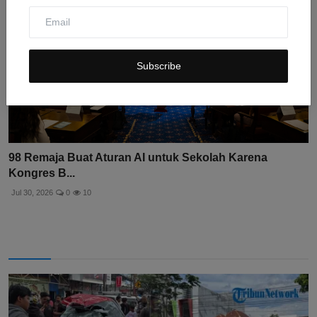
Subscribe
98 Remaja Buat Aturan AI untuk Sekolah Karena
Kongres B...
Jul 30, 2026
0
10