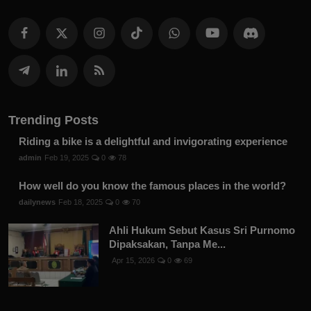
Trending Posts
Riding a bike is a delightful and invigorating experience
admin
Feb 19, 2025
0
78
How well do you know the famous places in the world?
dailynews
Feb 18, 2025
0
70
Ahli Hukum Sebut Kasus Sri Purnomo
Dipaksakan, Tanpa Me...
Apr 15, 2026
0
69