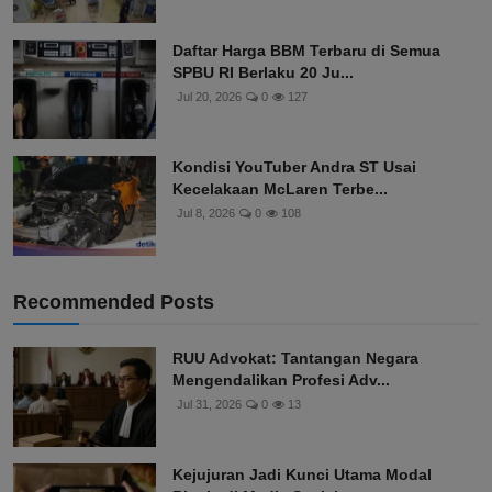
Daftar Harga BBM Terbaru di Semua
SPBU RI Berlaku 20 Ju...
Jul 20, 2026
0
127
Kondisi YouTuber Andra ST Usai
Kecelakaan McLaren Terbe...
Jul 8, 2026
0
108
Recommended Posts
RUU Advokat: Tantangan Negara
Mengendalikan Profesi Adv...
Jul 31, 2026
0
13
Kejujuran Jadi Kunci Utama Modal