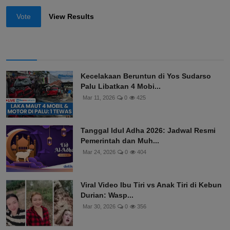
Vote
View Results
Kecelakaan Beruntun di Yos Sudarso
Palu Libatkan 4 Mobi...
Mar 11, 2026
0
425
Tanggal Idul Adha 2026: Jadwal Resmi
Pemerintah dan Muh...
Mar 24, 2026
0
404
Viral Video Ibu Tiri vs Anak Tiri di Kebun
Durian: Wasp...
Mar 30, 2026
0
356