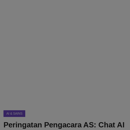
DMCA
Politik
Ekonomi
Internasional
Teknologi
Hiburan
Kesehatan
Otomotif
AI & SAINS
Peringatan Pengacara AS: Chat AI