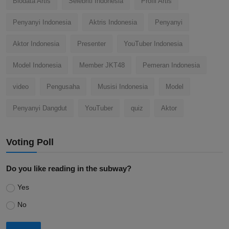
Biodata Artis
Selebriti Indonesia
Profil Artis
Penyanyi Indonesia
Aktris Indonesia
Penyanyi
Aktor Indonesia
Presenter
YouTuber Indonesia
Model Indonesia
Member JKT48
Pemeran Indonesia
video
Pengusaha
Musisi Indonesia
Model
Penyanyi Dangdut
YouTuber
quiz
Aktor
Voting Poll
Do you like reading in the subway?
Yes
No