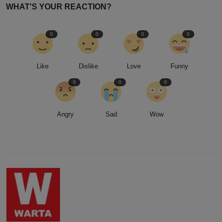
WHAT'S YOUR REACTION?
0
0
0
0
Like
Dislike
Love
Funny
0
0
0
Angry
Sad
Wow