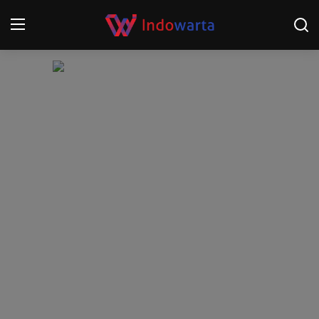
Login
Register
Home
Kompetisi Sepak Bola 2025/2026
Contact
About
Disclaimer
Peristiwa