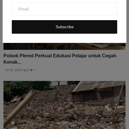
Subscribe
Polsek Plered Perkuat Edukasi Pelajar untuk Cegah
Kenak...
Jul 30, 2026
0
7