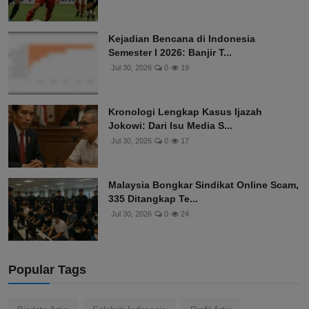
Kejadian Bencana di Indonesia
Semester I 2026: Banjir T...
Jul 30, 2026
0
19
Kronologi Lengkap Kasus Ijazah
Jokowi: Dari Isu Media S...
Jul 30, 2026
0
17
Malaysia Bongkar Sindikat Online Scam,
335 Ditangkap Te...
Jul 30, 2026
0
24
Popular Tags