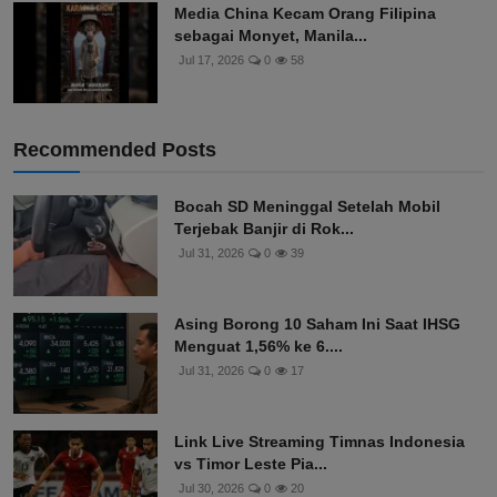
Media China Kecam Orang Filipina
sebagai Monyet, Manila...
Jul 17, 2026
0
58
Recommended Posts
Bocah SD Meninggal Setelah Mobil
Terjebak Banjir di Rok...
Jul 31, 2026
0
39
Asing Borong 10 Saham Ini Saat IHSG
Menguat 1,56% ke 6....
Jul 31, 2026
0
17
Link Live Streaming Timnas Indonesia
vs Timor Leste Pia...
Jul 30, 2026
0
20