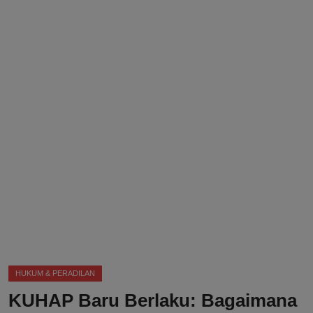
DMCA
Politik
Ekonomi
Internasional
Teknologi
Hiburan
Kesehatan
Otomotif
HUKUM & PERADILAN
KUHAP Baru Berlaku: Bagaimana