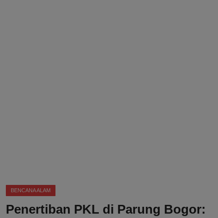
DMCA
Politik
Ekonomi
Internasional
Teknologi
Hiburan
Kesehatan
Otomotif
BENCANA ALAM
Penertiban PKL di Parung Bogor: