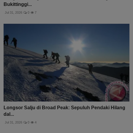
Bukittinggi...
Jul 31, 2026
0
7
Longsor Salju di Broad Peak: Sepuluh Pendaki Hilang
dal...
Jul 31, 2026
0
4