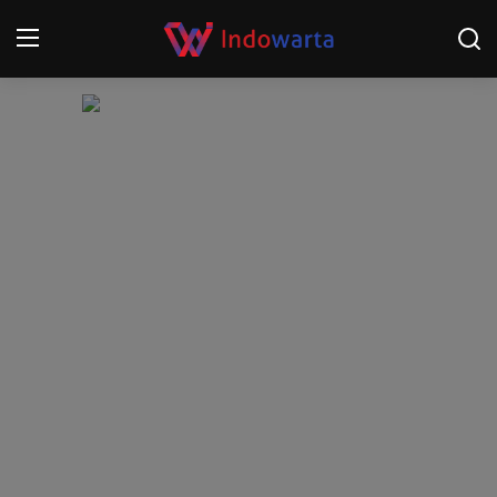
Login
Register
Home
Kompetisi Sepak Bola 2025/2026
Contact
About
Disclaimer
Peristiwa