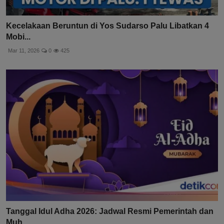
Kecelakaan Beruntun di Yos Sudarso Palu Libatkan 4
Mobi...
Mar 11, 2026
0
425
Tanggal Idul Adha 2026: Jadwal Resmi Pemerintah dan
Muh...