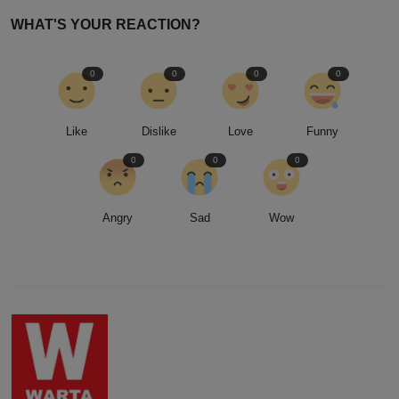
WHAT'S YOUR REACTION?
0
0
0
0
Like
Dislike
Love
Funny
0
0
0
Angry
Sad
Wow