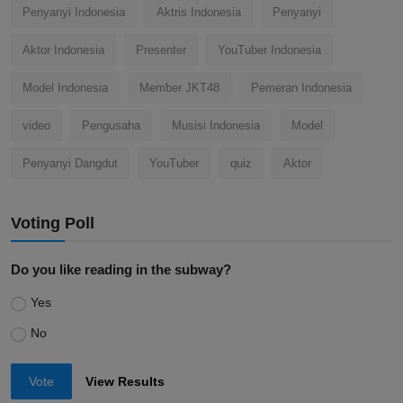
Penyanyi Indonesia
Aktris Indonesia
Penyanyi
Aktor Indonesia
Presenter
YouTuber Indonesia
Model Indonesia
Member JKT48
Pemeran Indonesia
video
Pengusaha
Musisi Indonesia
Model
Penyanyi Dangdut
YouTuber
quiz
Aktor
Voting Poll
Do you like reading in the subway?
Yes
No
Vote
View Results