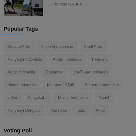
Jul 30, 2026
0
13
Popular Tags
Biodata Artis
Selebriti Indonesia
Profil Artis
Penyanyi Indonesia
Aktris Indonesia
Penyanyi
Aktor Indonesia
Presenter
YouTuber Indonesia
Model Indonesia
Member JKT48
Pemeran Indonesia
video
Pengusaha
Musisi Indonesia
Model
Penyanyi Dangdut
YouTuber
quiz
Aktor
Voting Poll