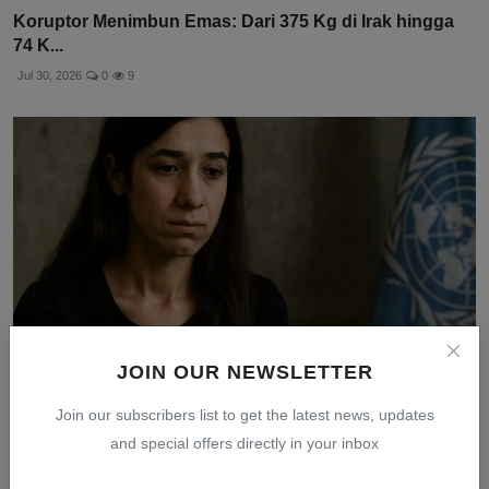
Koruptor Menimbun Emas: Dari 375 Kg di Irak hingga
74 K...
Jul 30, 2026
0
9
JOIN OUR NEWSLETTER
Join our subscribers list to get the latest news, updates
Nadia Murad: 12 Tahun Setelah Genosida ISIS, Keadilan
and special offers directly in your inbox
u...
Jul 31, 2026
0
8