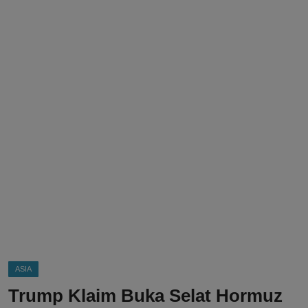
DMCA
Politik
Ekonomi
Internasional
Teknologi
Hiburan
Kesehatan
Otomotif
ASIA
Trump Klaim Buka Selat Hormuz