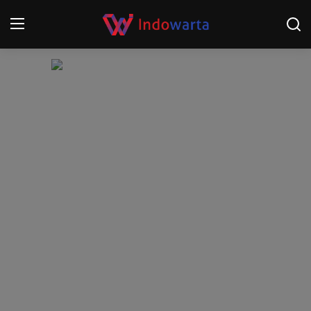
Login
Register
Home
Kompetisi Sepak Bola 2025/2026
Contact
About
Disclaimer
Peristiwa