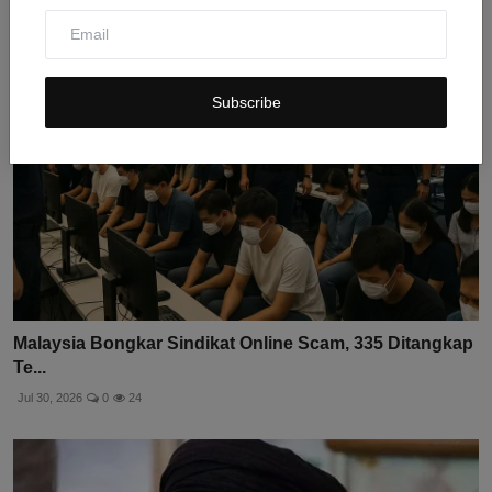
Subscribe
Malaysia Bongkar Sindikat Online Scam, 335 Ditangkap
Te...
Jul 30, 2026
0
24