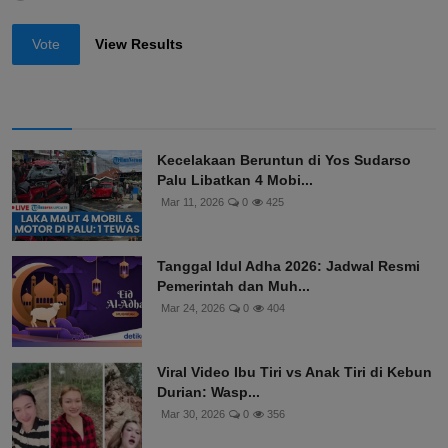
Vote
View Results
Kecelakaan Beruntun di Yos Sudarso
Palu Libatkan 4 Mobi...
Mar 11, 2026
0
425
Tanggal Idul Adha 2026: Jadwal Resmi
Pemerintah dan Muh...
Mar 24, 2026
0
404
Viral Video Ibu Tiri vs Anak Tiri di Kebun
Durian: Wasp...
Mar 30, 2026
0
356