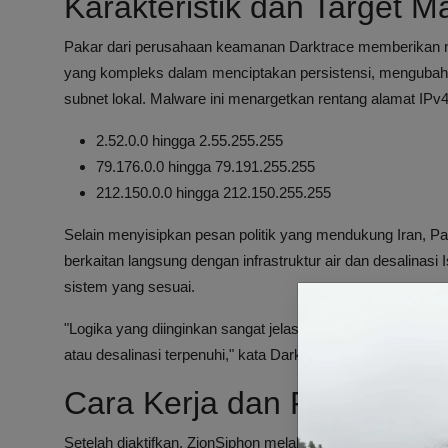
Karakteristik dan Target 
Pakar dari perusahaan keamanan Darktrace memberikan
yang kompleks dalam menciptakan persistensi, mengubah f
subnet lokal. Malware ini menargetkan rentang alamat IPv4 y
2.52.0.0 hingga 2.55.255.255
79.176.0.0 hingga 79.191.255.255
212.150.0.0 hingga 212.150.255.255
Selain menyisipkan pesan politik yang mendukung Iran, Pa
berkaitan langsung dengan infrastruktur air dan desalinas
sistem yang sesuai.
"Logika yang diinginkan sangat jelas: payload hanya aktif k
atau desalinasi terpenuhi," kata Darktrace.
Cara Kerja dan Fungsi Zi
Setelah diaktifkan, ZionSiphon melakukan identifikasi dan