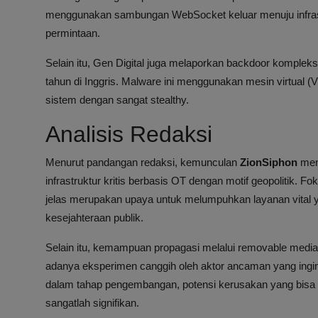
menggunakan sambungan WebSocket keluar menuju infrastr
permintaan.
Selain itu, Gen Digital juga melaporkan backdoor komple
tahun di Inggris. Malware ini menggunakan mesin virtual
sistem dengan sangat stealthy.
Analisis Redaksi
Menurut pandangan redaksi, kemunculan
ZionSiphon
mena
infrastruktur kritis berbasis OT dengan motif geopolitik. F
jelas merupakan upaya untuk melumpuhkan layanan vital 
kesejahteraan publik.
Selain itu, kemampuan propagasi melalui removable med
adanya eksperimen canggih oleh aktor ancaman yang ingin
dalam tahap pengembangan, potensi kerusakan yang bisa dit
sangatlah signifikan.