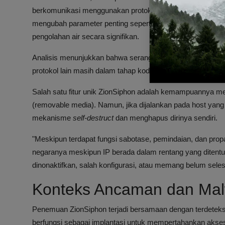
berkomunikasi menggunakan protokol Modbus, DNP3, dan
mengubah parameter penting seperti dosis klorin dan teka
pengolahan air secara signifikan.
Analisis menunjukkan bahwa serangan yang berbasis Mo
protokol lain masih dalam tahap kode yang belum selesa
Salah satu fitur unik ZionSiphon adalah kemampuannya m
(removable media). Namun, jika dijalankan pada host yang 
mekanisme
self-destruct
dan menghapus dirinya sendiri.
"Meskipun terdapat fungsi sabotase, pemindaian, dan propa
negaranya meskipun IP berada dalam rentang yang ditentu
dinonaktifkan, salah konfigurasi, atau memang belum seles
Konteks Ancaman dan Malw
Penemuan ZionSiphon terjadi bersamaan dengan terdetek
berfungsi sebagai implantasi untuk mempertahankan akses 