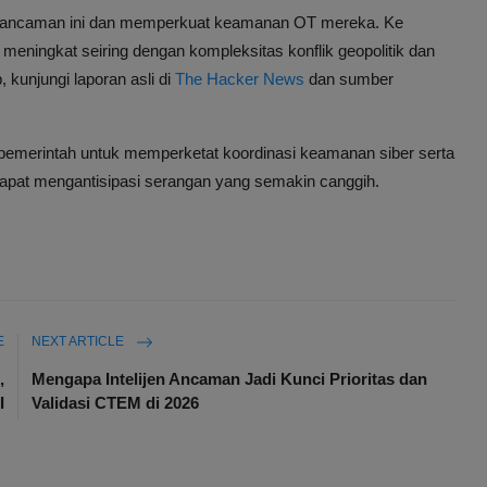
adai ancaman ini dan memperkuat keamanan OT mereka. Ke
eningkat seiring dengan kompleksitas konflik geopolitik dan
 kunjungi laporan asli di
The Hacker News
dan sumber
pemerintah untuk memperketat koordinasi keamanan siber serta
apat mengantisipasi serangan yang semakin canggih.
E
NEXT ARTICLE
,
Mengapa Intelijen Ancaman Jadi Kunci Prioritas dan
I
Validasi CTEM di 2026