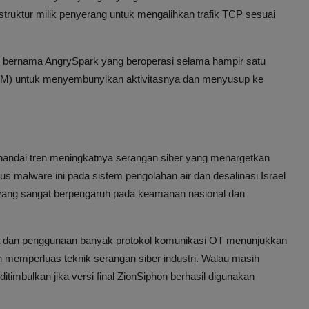
uktur milik penyerang untuk mengalihkan trafik TCP sesuai
ks bernama AngrySpark yang beroperasi selama hampir satu
 (VM) untuk menyembunyikan aktivitasnya dan menyusup ke
ndai tren meningkatnya serangan siber yang menargetkan
okus malware ini pada sistem pengolahan air dan desalinasi Israel
yang sangat berpengaruh pada keamanan nasional dan
ia dan penggunaan banyak protokol komunikasi OT menunjukkan
 memperluas teknik serangan siber industri. Walau masih
imbulkan jika versi final ZionSiphon berhasil digunakan