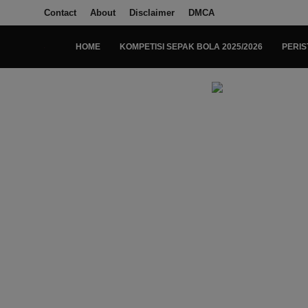
Contact
About
Disclaimer
DMCA
HOME
KOMPETISI SEPAK BOLA 2025/2026
PERIS
Login
Register
Home
Kompetisi Sepak Bola 2025/2026
Contact
About
Disclaimer
Peristiwa