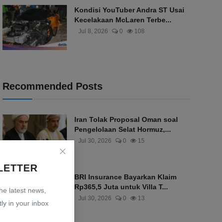
Kondisi YouTuber Andra ST Usai
Kecelakaan McLaren Terbe...
Jul 8, 2026
0
108
Recommended Posts
Iran Tolak Proposal Oman soal
Pengelolaan Selat Hormuz,...
Jul 30, 2026
0
15
LETTER
BRI Insurance Bayarkan Klaim
Rp365,5 Juta untuk Villa T...
the latest news,
Jul 30, 2026
0
13
ly in your inbox