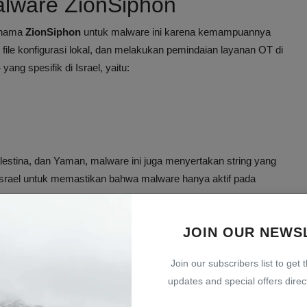
Malware ZionSiphon
 nama
ZionSiphon
untuk malware ini karena kemampuannya
ile konfigurasi lokal, dan melakukan pemindaian layanan OT di
ang spesifik di Israel, yaitu:
lestina, dan Yaman, malware ini juga menyertakan string yang
i Israel untuk memastikan bahwa malware hanya aktif pada
etika kondisi geografis dan lingkungan terkait pengolahan air
JOIN OUR NEWS
Join our subscribers list to get 
onSiphon
updates and special offers direct
 pemindaian perangkat di subnet lokal. Malware mencoba