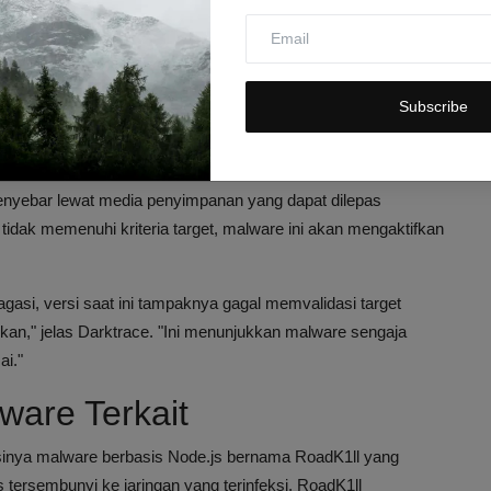
 S7comm yang umum digunakan dalam sistem industri. Ia juga
nan pada konfigurasi lokal, yang dapat mengganggu operasi
Subscribe
dbus merupakan yang paling berkembang, sementara dua
i, menandakan malware ini masih dalam pengembangan.
enyebar lewat media penyimpanan yang dapat dilepas
tidak memenuhi kriteria target, malware ini akan mengaktifkan
gasi, versi saat ini tampaknya gagal memvalidasi target
kan," jelas Darktrace. "Ini menunjukkan malware sengaja
ai."
are Terkait
sinya malware berbasis Node.js bernama RoadK1ll yang
tersembunyi ke jaringan yang terinfeksi. RoadK1ll