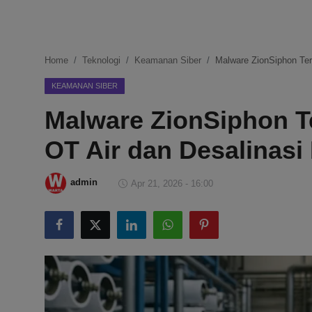
DMCA
Politik
Home
Teknologi
Keamanan Siber
Malware ZionSiphon Ter
Ekonomi
KEAMANAN SIBER
Malware ZionSiphon T
Internasional
OT Air dan Desalinasi 
Teknologi
Hiburan
admin
Apr 21, 2026 - 16:00
Kesehatan
Otomotif