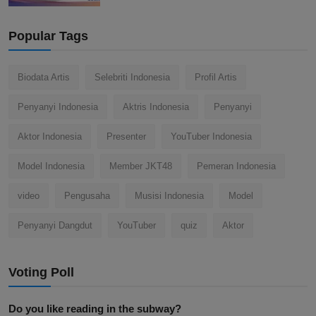
Popular Tags
Biodata Artis
Selebriti Indonesia
Profil Artis
Penyanyi Indonesia
Aktris Indonesia
Penyanyi
Aktor Indonesia
Presenter
YouTuber Indonesia
Model Indonesia
Member JKT48
Pemeran Indonesia
video
Pengusaha
Musisi Indonesia
Model
Penyanyi Dangdut
YouTuber
quiz
Aktor
Voting Poll
Do you like reading in the subway?