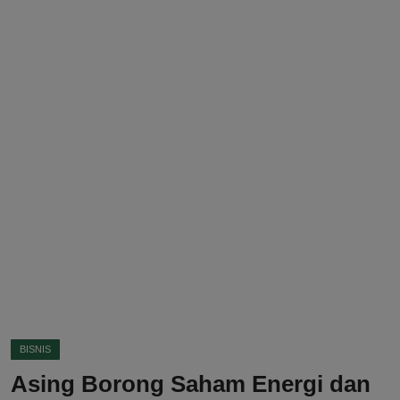
DMCA
Politik
Ekonomi
Internasional
Teknologi
Hiburan
Kesehatan
Otomotif
BISNIS
Asing Borong Saham Energi dan