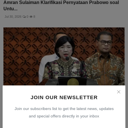
Amran Sulaiman Klarifikasi Pernyataan Prabowo soal
Untu...
Jul 30, 2026
0
8
JOIN OUR NEWSLETTER
Pjs Gubernur BI Destry: Dunia Masuki Era Suku Bunga
Join our subscribers list to get the latest news, updates
Tin...
and special offers directly in your inbox
Jul 31, 2026
0
7