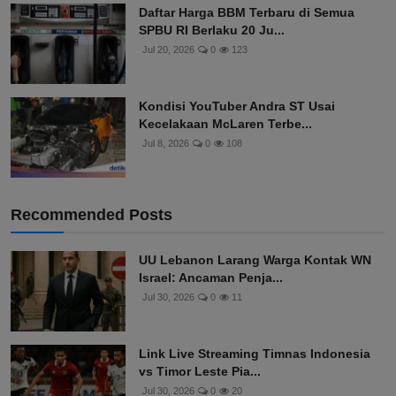
Daftar Harga BBM Terbaru di Semua
SPBU RI Berlaku 20 Ju...
Jul 20, 2026
0
123
Kondisi YouTuber Andra ST Usai
Kecelakaan McLaren Terbe...
Jul 8, 2026
0
108
Recommended Posts
UU Lebanon Larang Warga Kontak WN
Israel: Ancaman Penja...
Jul 30, 2026
0
11
Link Live Streaming Timnas Indonesia
vs Timor Leste Pia...
Jul 30, 2026
0
20