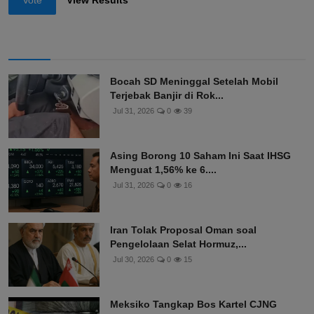
Bocah SD Meninggal Setelah Mobil
Terjebak Banjir di Rok...
Jul 31, 2026
0
39
Asing Borong 10 Saham Ini Saat IHSG
Menguat 1,56% ke 6....
Jul 31, 2026
0
16
Iran Tolak Proposal Oman soal
Pengelolaan Selat Hormuz,...
Jul 30, 2026
0
15
Meksiko Tangkap Bos Kartel CJNG