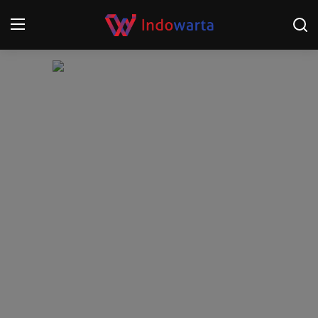
Login
Register
Home
Kompetisi Sepak Bola 2025/2026
Contact
About
Disclaimer
Peristiwa