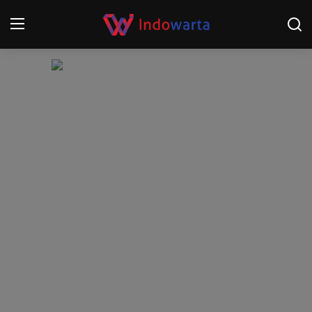
Login
Register
Home
Kompetisi Sepak Bola 2025/2026
Contact
About
Disclaimer
Peristiwa