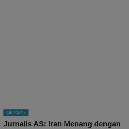
DMCA
Politik
Ekonomi
Internasional
Teknologi
Hiburan
Kesehatan
Otomotif
GEOPOLITIK
Jurnalis AS: Iran Menang dengan