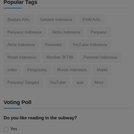
Popular Tags
Biodata Artis
Selebriti Indonesia
Profil Artis
Penyanyi Indonesia
Aktris Indonesia
Penyanyi
Aktor Indonesia
Presenter
YouTuber Indonesia
Model Indonesia
Member JKT48
Pemeran Indonesia
video
Pengusaha
Musisi Indonesia
Model
Penyanyi Dangdut
YouTuber
quiz
Aktor
Voting Poll
Do you like reading in the subway?
Yes