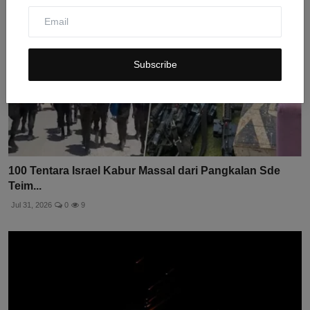
Subscribe
100 Tentara Israel Kabur Massal dari Pangkalan Sde
Teim...
Jul 31, 2026
0
9