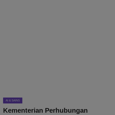
DMCA
Politik
Ekonomi
Internasional
Teknologi
Hiburan
Kesehatan
Otomotif
AI & SAINS
Kementerian Perhubungan