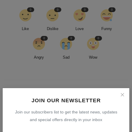
0
0
0
0
Like
Dislike
Love
Funny
0
0
0
Angry
Sad
Wow
JOIN OUR NEWSLETTER
Join our subscribers list to get the latest news, updates
and special offers directly in your inbox
admin