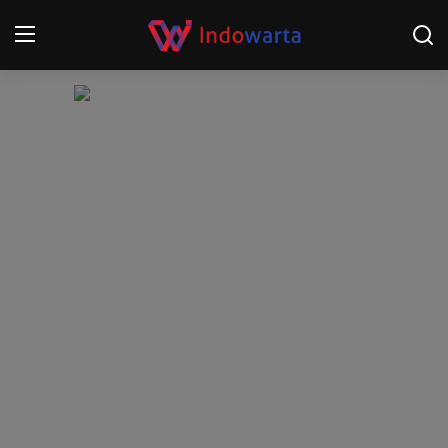
Login
Register
Home
Kompetisi Sepak Bola 2025/2026
Contact
About
Disclaimer
Peristiwa