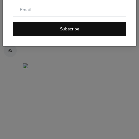
As a passionate news reporter, I am fueled by an insatiable
curiosity and an unwavering commitment to truth. With a keen eye
for detail and a relentless pursuit of stories, I strive to deliver timely
and accurate information that empowers and engages readers.
Subscribe