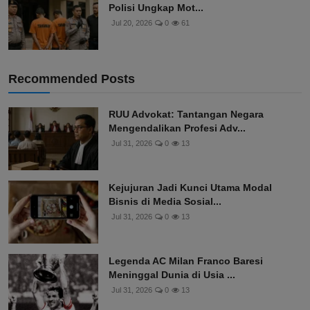
Polisi Ungkap Mot...
Jul 20, 2026
0
61
Recommended Posts
RUU Advokat: Tantangan Negara
Mengendalikan Profesi Adv...
Jul 31, 2026
0
13
Kejujuran Jadi Kunci Utama Modal
Bisnis di Media Sosial...
Jul 31, 2026
0
13
Legenda AC Milan Franco Baresi
Meninggal Dunia di Usia ...
Jul 31, 2026
0
13