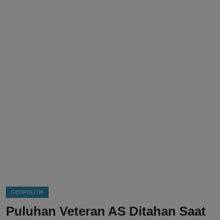
DMCA
Politik
Ekonomi
Internasional
Teknologi
Hiburan
Kesehatan
Otomotif
GEOPOLITIK
Puluhan Veteran AS Ditahan Saat