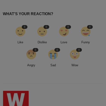
WHAT'S YOUR REACTION?
0
0
0
0
Like
Dislike
Love
Funny
0
0
0
Angry
Sad
Wow