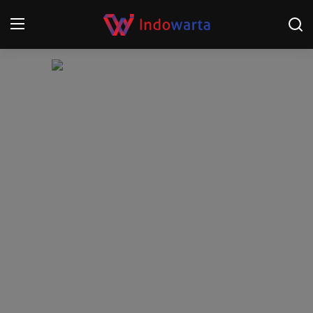
Login
Register
Home
Kompetisi Sepak Bola 2025/2026
Contact
About
Disclaimer
Peristiwa