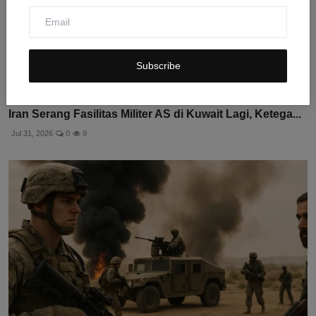
Subscribe
Iran Serang Fasilitas Militer AS di Kuwait Lagi, Ketega...
Jul 31, 2026
0
9