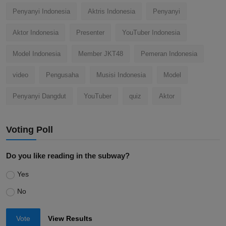
Penyanyi Indonesia
Aktris Indonesia
Penyanyi
Aktor Indonesia
Presenter
YouTuber Indonesia
Model Indonesia
Member JKT48
Pemeran Indonesia
video
Pengusaha
Musisi Indonesia
Model
Penyanyi Dangdut
YouTuber
quiz
Aktor
Voting Poll
Do you like reading in the subway?
Yes
No
Vote
View Results