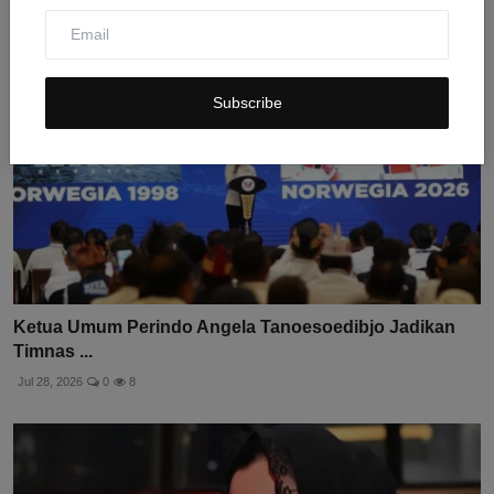
Subscribe
Ketua Umum Perindo Angela Tanoesoedibjo Jadikan
Timnas ...
Jul 28, 2026
0
8