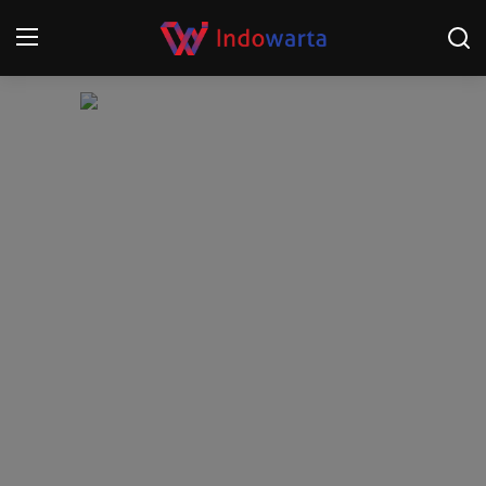
Login
Register
Home
Kompetisi Sepak Bola 2025/2026
Contact
About
Disclaimer
Peristiwa