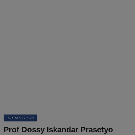
DMCA
Politik
Ekonomi
Internasional
Teknologi
Hiburan
Kesehatan
Otomotif
PARTAI & TOKOH
Prof Dossy Iskandar Prasetyo