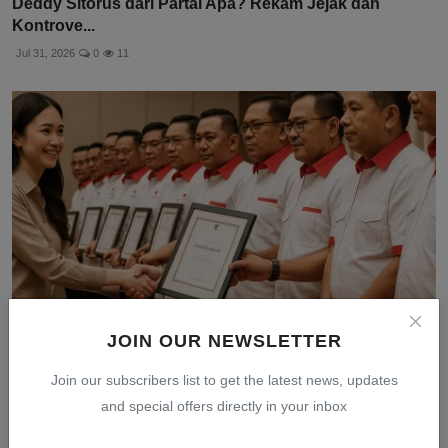
Deddy Sitorus dari Partai Apa? Rekam Jejak dan
Kontrove...
Jul 31, 2026
0
11
JOIN OUR NEWSLETTER
Angela Tanoesoedibjo Apresiasi 14 Legislator Perindo
Join our subscribers list to get the latest news, updates
de...
and special offers directly in your inbox
Jul 30, 2026
0
5