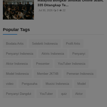
Malaysia Bongkar Sindikat Online Scam,
335 Ditangkap Te...
Jul 30, 2026
0
22
Popular Tags
Biodata Artis
Selebriti Indonesia
Profil Artis
Penyanyi Indonesia
Aktris Indonesia
Penyanyi
Aktor Indonesia
Presenter
YouTuber Indonesia
Model Indonesia
Member JKT48
Pemeran Indonesia
video
Pengusaha
Musisi Indonesia
Model
Penyanyi Dangdut
YouTuber
quiz
Aktor