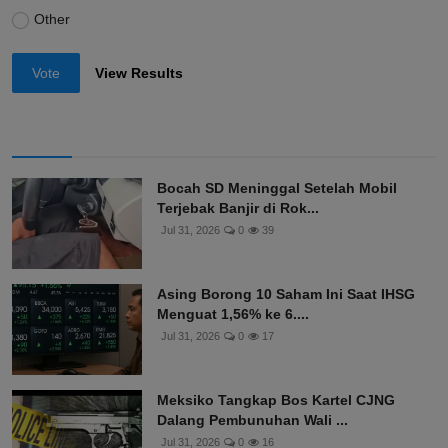
Other
Vote
View Results
Bocah SD Meninggal Setelah Mobil
Terjebak Banjir di Rok...
Jul 31, 2026
0
39
Asing Borong 10 Saham Ini Saat IHSG
Menguat 1,56% ke 6....
Jul 31, 2026
0
17
Meksiko Tangkap Bos Kartel CJNG
Dalang Pembunuhan Wali ...
Jul 31, 2026
0
16