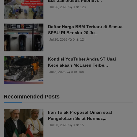
Eks Jampidsus Febrie A...
Jul 26, 2026
0
128
Daftar Harga BBM Terbaru di Semua
SPBU RI Berlaku 20 Ju...
Jul 20, 2026
0
124
Kondisi YouTuber Andra ST Usai
Kecelakaan McLaren Terbe...
Jul 8, 2026
0
108
Recommended Posts
Iran Tolak Proposal Oman soal
Pengelolaan Selat Hormuz,...
Jul 30, 2026
0
15