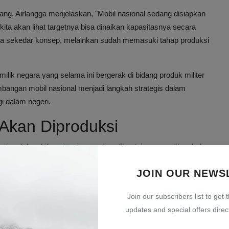
g, Airlangga menjelaskan, "Mobil nasional sedang disiapkan
kita akan lihat targetnya bisa dinaikan kapasitasnya secara
nya sekedar konsep, melainkan sudah memasuki tahap produksi
ilik negara yang selama ini bergerak di bidang produk militer
bangan mobil nasional menjadi langkah strategis dalam
gi dalam negeri.
 Akan Diproduksi
i model mobil nasional yang akan dibuat, ia memastikan bahwa
an ini sejalan dengan visi Presiden
Prabowo Subianto
yang
JOIN OUR NEWS
 harus mampu memproduksi sedan listrik secara massal.
Airlangga singkat.
Join our subscribers list to get 
updates and special offers direct
onesia saat ini dalam memproduksi kendaraan komersial