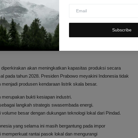
trik, menjadi fondasi kuat untuk mencapai target produksi sedan
 sekarang di Indonesia punya kemampuan untuk produksi bus dan
Subscribe
k Industri Otomotif
i diperkirakan akan meningkatkan kapasitas produksi secara
al pada tahun 2028. Presiden Prabowo meyakini Indonesia tidak
menjadi produsen kendaraan listrik skala besar.
an merupakan bukti kesiapan industri.
 sebagai langkah strategis swasembada energi.
volume besar dengan dukungan teknologi lokal dari Pindad.
ndonesia yang selama ini masih bergantung pada impor
si memperkuat rantai pasok lokal dan mengurangi