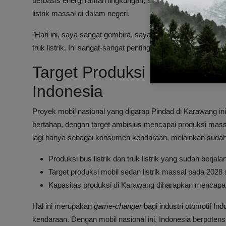
berbasis energi ramah lingkungan, seperti bus dan truk lis
listrik massal di dalam negeri.
"Hari ini, saya sangat gembira, saya sangat bangga, kita
truk listrik. Ini sangat-sangat penting," kata Prabowo.
Target Produksi dan Dampa
Indonesia
Proyek mobil nasional yang digarap Pindad di Karawang in
bertahap, dengan target ambisius mencapai produksi mass
lagi hanya sebagai konsumen kendaraan, melainkan sudah 
Produksi bus listrik dan truk listrik yang sudah berjal
Target produksi mobil sedan listrik massal pada 2028
Kapasitas produksi di Karawang diharapkan mencapai 
Hal ini merupakan
game-changer
bagi industri otomotif I
kendaraan. Dengan mobil nasional ini, Indonesia berpoten