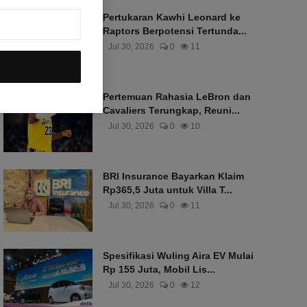
Pertukaran Kawhi Leonard ke
Raptors Berpotensi Tertunda...
Jul 30, 2026
0
11
Pertemuan Rahasia LeBron dan
Cavaliers Terungkap, Reuni...
Jul 30, 2026
0
10
BRI Insurance Bayarkan Klaim
Rp365,5 Juta untuk Villa T...
Jul 30, 2026
0
11
Spesifikasi Wuling Aira EV Mulai
Rp 155 Juta, Mobil Lis...
Jul 30, 2026
0
12