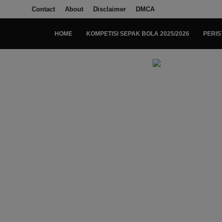
Contact
About
Disclaimer
DMCA
HOME
KOMPETISI SEPAK BOLA 2025/2026
PERIS
Login
Register
Home
Kompetisi Sepak Bola 2025/2026
Contact
About
Disclaimer
Peristiwa