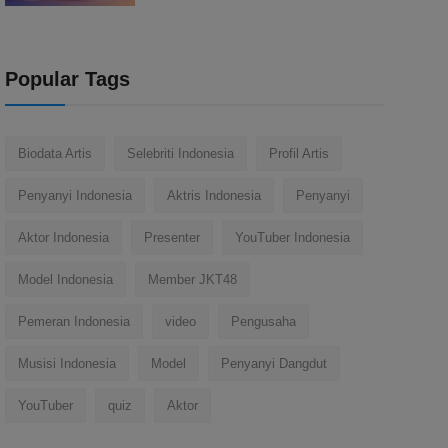
Popular Tags
Biodata Artis
Selebriti Indonesia
Profil Artis
Penyanyi Indonesia
Aktris Indonesia
Penyanyi
Aktor Indonesia
Presenter
YouTuber Indonesia
Model Indonesia
Member JKT48
Pemeran Indonesia
video
Pengusaha
Musisi Indonesia
Model
Penyanyi Dangdut
YouTuber
quiz
Aktor