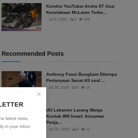
Kondisi YouTuber Andra ST Usai
Kecelakaan McLaren Terbe...
Jul 8, 2026
0
108
Recommended Posts
Anthony Fauci Bungkam Ditempa
Pertanyaan Senat AS soal ...
Jul 30, 2026
0
10
LETTER
UU Lebanon Larang Warga
Kontak WN Israel: Ancaman
the latest news,
Penja...
ly in your inbox
Jul 30, 2026
0
11