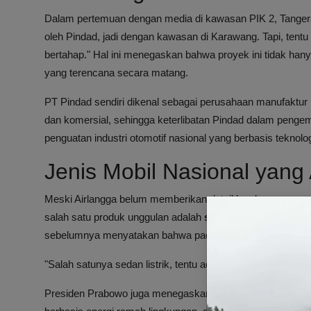
Dalam pertemuan dengan media di kawasan PIK 2, Tangeran
oleh Pindad, jadi dengan kawasan di Karawang. Tapi, tentu 
bertahap." Hal ini menegaskan bahwa proyek ini tidak ha
yang terencana secara matang.
PT Pindad sendiri dikenal sebagai perusahaan manufaktur m
dan komersial, sehingga keterlibatan Pindad dalam pengem
penguatan industri otomotif nasional yang berbasis teknolo
Jenis Mobil Nasional yang
Meski Airlangga belum memberikan detail lengkap mengena
salah satu produk unggulan adalah
sedan listrik
. Pernyata
sebelumnya menyatakan bahwa pada tahun 2028 Indonesia
"Salah satunya sedan listrik, tentu ada multi product," ujar 
Presiden Prabowo juga menegaskan bahwa kemampuan Ind