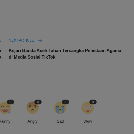
E
NEXT ARTICLE
n
Kejari Banda Aceh Tahan Tersangka Penistaan Agama
a
di Media Sosial TikTok
0
0
0
0
Funny
Angry
Sad
Wow