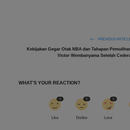
PREVIOUS ARTICL
Kebijakan Gegar Otak NBA dan Tahapan Pemuliha
Victor Wembanyama Setelah Ceder
WHAT'S YOUR REACTION?
0
0
0
Like
Dislike
Love