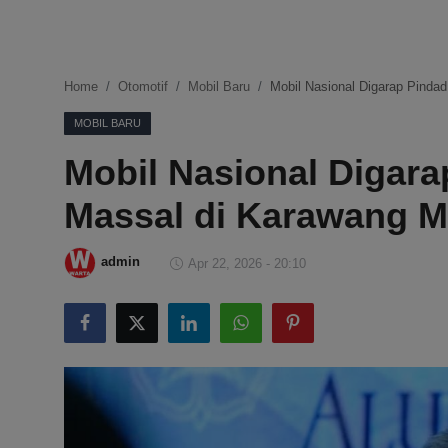
DMCA
Politik
Home
Otomotif
Mobil Baru
Mobil Nasional Digarap Pinda
Ekonomi
MOBIL BARU
Mobil Nasional Digara
Internasional
Massal di Karawang M
Teknologi
Hiburan
admin
Apr 22, 2026 - 20:10
Kesehatan
Otomotif