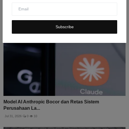
Perb...
Jul 30, 2026
0
5
Subscribe
Model AI Anthropic Bocor dan Retas Sistem
Perusahaan La...
Jul 31, 2026
0
10