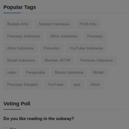
Popular Tags
Biodata Artis
Selebriti Indonesia
Profil Artis
Penyanyi Indonesia
Aktris Indonesia
Penyanyi
Aktor Indonesia
Presenter
YouTuber Indonesia
Model Indonesia
Member JKT48
Pemeran Indonesia
video
Pengusaha
Musisi Indonesia
Model
Penyanyi Dangdut
YouTuber
quiz
Aktor
Voting Poll
Do you like reading in the subway?