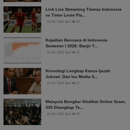
Link Live Streaming Timnas Indonesia
vs Timor Leste Pia...
Jul 30, 2026
0
20
Kejadian Bencana di Indonesia
Semester I 2026: Banjir T...
Jul 30, 2026
0
19
Kronologi Lengkap Kasus Ijazah
Jokowi: Dari Isu Media S...
Jul 30, 2026
0
17
Malaysia Bongkar Sindikat Online Scam,
335 Ditangkap Te...
Jul 30, 2026
0
24