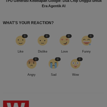
TPU Generasi Kedelapan Google: Dua Chip Unggul untuk
Era Agentik AI
WHAT'S YOUR REACTION?
0
0
0
0
Like
Dislike
Love
Funny
0
0
0
Angry
Sad
Wow