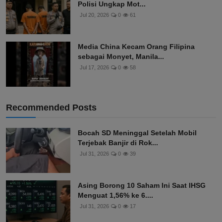
Polisi Ungkap Mot...
Jul 20, 2026
0
61
Media China Kecam Orang Filipina
sebagai Monyet, Manila...
Jul 17, 2026
0
58
Recommended Posts
Bocah SD Meninggal Setelah Mobil
Terjebak Banjir di Rok...
Jul 31, 2026
0
39
Asing Borong 10 Saham Ini Saat IHSG
Menguat 1,56% ke 6....
Jul 31, 2026
0
17