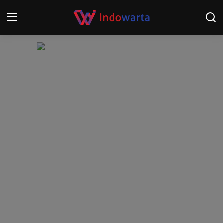
Login
Register
Home
Kompetisi Sepak Bola 2025/2026
Contact
About
Disclaimer
Peristiwa