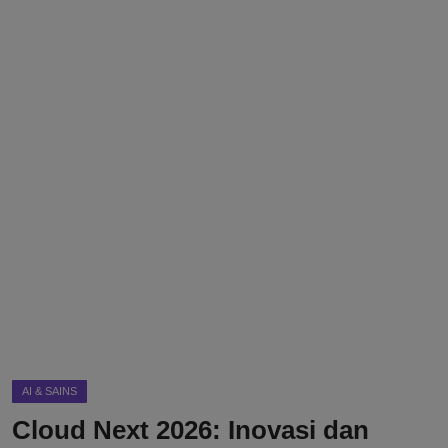
DMCA
Politik
Ekonomi
Internasional
Teknologi
Hiburan
Kesehatan
Otomotif
AI & SAINS
Cloud Next 2026: Inovasi dan