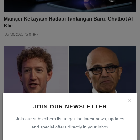
Manajer Kekayaan Hadapi Tantangan Baru: Chatbot AI
Klie...
Jul 30, 2026
0
7
JOIN OUR NEWSLETTER
Join our subscribers list to get the latest news, updates
and special offers directly in your inbox
Saham Microsoft Melonjak 8%, Meta Anjlok 9% karena