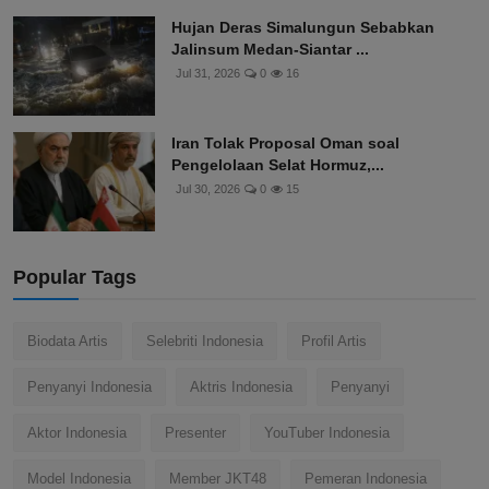
Hujan Deras Simalungun Sebabkan
Jalinsum Medan-Siantar ...
Jul 31, 2026
0
16
Iran Tolak Proposal Oman soal
Pengelolaan Selat Hormuz,...
Jul 30, 2026
0
15
Popular Tags
Biodata Artis
Selebriti Indonesia
Profil Artis
Penyanyi Indonesia
Aktris Indonesia
Penyanyi
Aktor Indonesia
Presenter
YouTuber Indonesia
Model Indonesia
Member JKT48
Pemeran Indonesia