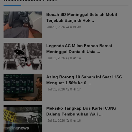
Bocah SD Meninggal Setelah Mobil
Terjebak Banjir di Rok...
Jul 31, 2026
0
39
Legenda AC Milan Franco Baresi
Meninggal Dunia di Usia ...
Jul 31, 2026
0
14
Asing Borong 10 Saham Ini Saat IHSG
Menguat 1,56% ke 6....
Jul 31, 2026
0
17
Meksiko Tangkap Bos Kartel CJNG
Dalang Pembunuhan Wali ...
Jul 31, 2026
0
16