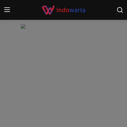
Login
Register
Home
Kompetisi Sepak Bola 2025/2026
Contact
About
Disclaimer
Peristiwa