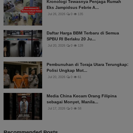
Kronologi Tewasnya Penjaga Rumah
Eks Jampidsus Febrie A...
Jul 26, 2026
0
135
Daftar Harga BBM Terbaru di Semua
SPBU RI Berlaku 20 Ju...
Jul 20, 2026
0
128
Pembunuhan di Toraja Utara Terungkap:
Polisi Ungkap Mot...
Jul 20, 2026
0
61
Media China Kecam Orang Filipina
sebagai Monyet, Manila...
Jul 17, 2026
0
58
Recommended Posts