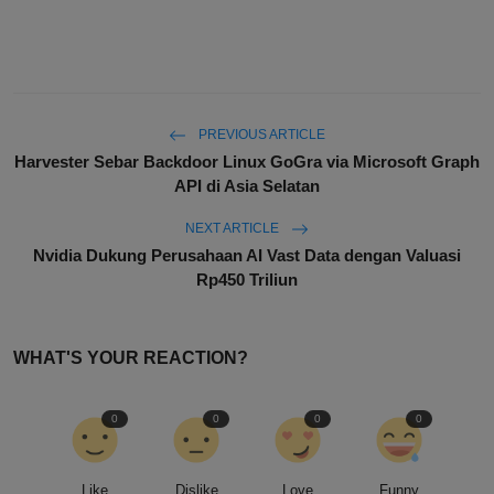
PREVIOUS ARTICLE
Harvester Sebar Backdoor Linux GoGra via Microsoft Graph
API di Asia Selatan
NEXT ARTICLE
Nvidia Dukung Perusahaan AI Vast Data dengan Valuasi
Rp450 Triliun
WHAT'S YOUR REACTION?
0
0
0
0
Like
Dislike
Love
Funny