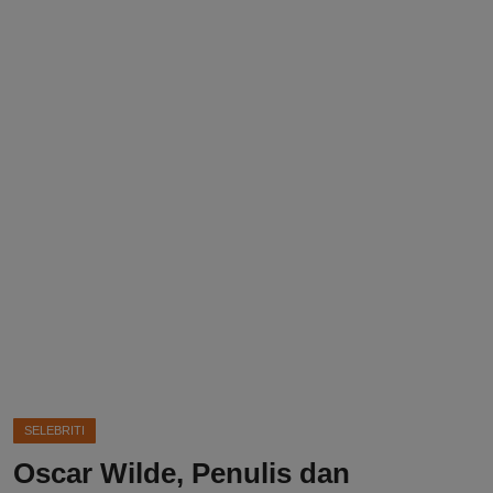
DMCA
Politik
Ekonomi
Internasional
Teknologi
Hiburan
Kesehatan
Otomotif
SELEBRITI
Oscar Wilde, Penulis dan