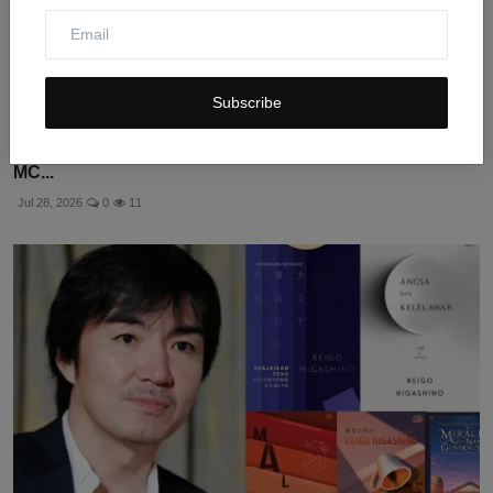
Subscribe
Profil Ryan Gosling: Karier Akting, Musik, dan Debut
MC...
Jul 28, 2026
0
11