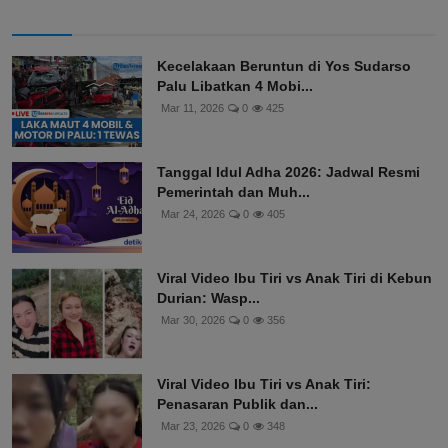
Kecelakaan Beruntun di Yos Sudarso
Palu Libatkan 4 Mobi...
Mar 11, 2026
0
425
Tanggal Idul Adha 2026: Jadwal Resmi
Pemerintah dan Muh...
Mar 24, 2026
0
405
Viral Video Ibu Tiri vs Anak Tiri di Kebun
Durian: Wasp...
Mar 30, 2026
0
356
Viral Video Ibu Tiri vs Anak Tiri:
Penasaran Publik dan...
Mar 23, 2026
0
348