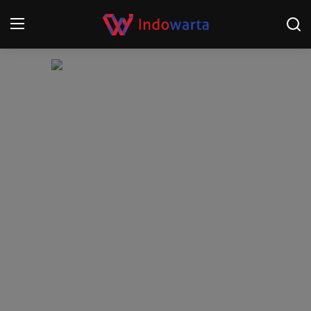
Login
Register
Home
Kompetisi Sepak Bola 2025/2026
Contact
About
Disclaimer
Peristiwa