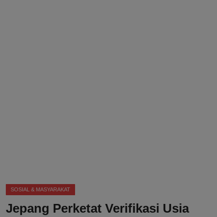
DMCA
Politik
Ekonomi
Internasional
Teknologi
Hiburan
Kesehatan
Otomotif
SOSIAL & MASYARAKAT
Jepang Perketat Verifikasi Usia