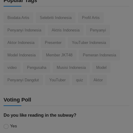
Popular Tags
Biodata Artis
Selebriti Indonesia
Profil Artis
Penyanyi Indonesia
Aktris Indonesia
Penyanyi
Aktor Indonesia
Presenter
YouTuber Indonesia
Model Indonesia
Member JKT48
Pemeran Indonesia
video
Pengusaha
Musisi Indonesia
Model
Penyanyi Dangdut
YouTuber
quiz
Aktor
Voting Poll
Do you like reading in the subway?
Yes