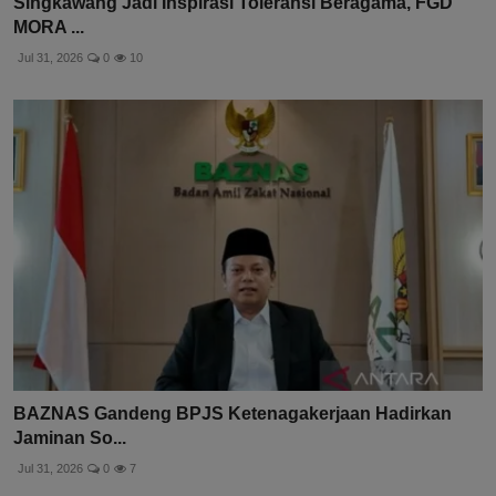
Singkawang Jadi Inspirasi Toleransi Beragama, FGD
MORA ...
Jul 31, 2026
0
10
BAZNAS Gandeng BPJS Ketenagakerjaan Hadirkan
Jaminan So...
Jul 31, 2026
0
7