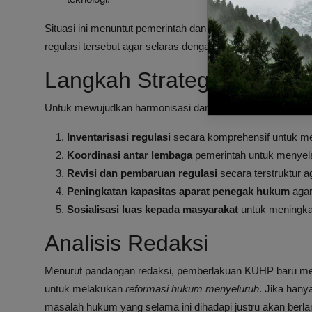
Situasi ini menuntut pemerintah dan DPR untuk segera mel
regulasi tersebut agar selaras dengan prinsip-prinsip KUHP
Langkah Strategis Menuju
Untuk mewujudkan harmonisasi dan sinkronisasi yang efekti
Inventarisasi regulasi
secara komprehensif untuk men
Koordinasi antar lembaga
pemerintah untuk menyela
Revisi dan pembaruan regulasi
secara terstruktur 
Peningkatan kapasitas aparat penegak hukum
agar
Sosialisasi luas kepada masyarakat
untuk meningka
Analisis Redaksi
Menurut pandangan redaksi, pemberlakuan KUHP baru m
untuk melakukan
reformasi hukum menyeluruh
. Jika han
masalah hukum yang selama ini dihadapi justru akan berl