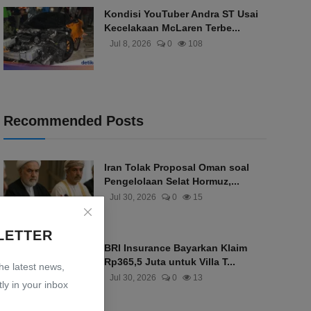
Kondisi YouTuber Andra ST Usai
Kecelakaan McLaren Terbe...
Jul 8, 2026
0
108
Recommended Posts
Iran Tolak Proposal Oman soal
Pengelolaan Selat Hormuz,...
Jul 30, 2026
0
15
LETTER
BRI Insurance Bayarkan Klaim
Rp365,5 Juta untuk Villa T...
the latest news,
Jul 30, 2026
0
13
ly in your inbox