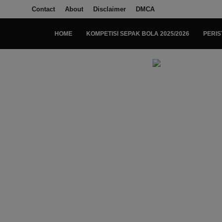
Contact
About
Disclaimer
DMCA
HOME
KOMPETISI SEPAK BOLA 2025/2026
PERIS
Login
Register
Home
Kompetisi Sepak Bola 2025/2026
Contact
About
Disclaimer
Peristiwa