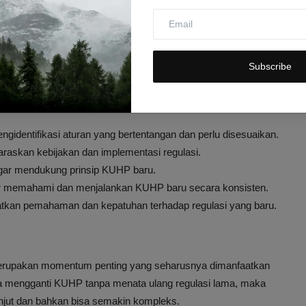
akukan evaluasi dan revisi menyeluruh terhadap regulasi-
 baru.
Subscribe
 Harmonisasi Regulasi
f, berikut beberapa langkah strategis yang dapat diambil:
gidentifikasi aturan yang bertentangan dan perlu disesuaikan.
raskan kebijakan dan implementasi regulasi.
agar mendukung prinsip KUHP baru.
 memahami dan menjalankan KUHP baru secara konsisten.
tkan pemahaman dan kepatuhan terhadap regulasi yang baru.
erupakan momentum penting yang seharusnya dimanfaatkan
ya mengganti KUHP tanpa menata ulang regulasi lama, maka
anjut dan bahkan bisa semakin kompleks.