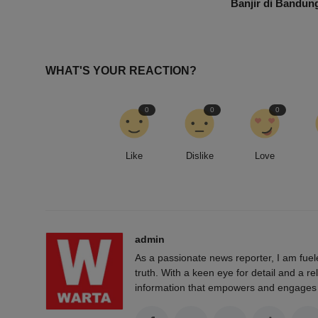
Banjir di Bandun
WHAT'S YOUR REACTION?
0
0
0
Like
Dislike
Love
admin
As a passionate news reporter, I am fue
truth. With a keen eye for detail and a rel
information that empowers and engages