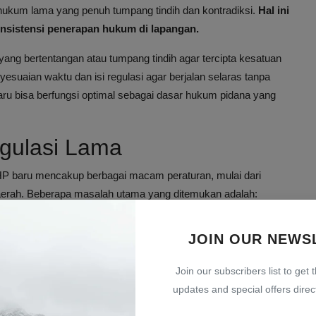
 hukum lama yang penuh tumpang tindih dan kontradiksi.
Hal ini
sistensi penerapan hukum di lapangan.
yang bertentangan atau tumpang tindih agar tercipta kesatuan
esuaian waktu dan isi regulasi agar berjalan selaras tanpa
aru bisa berfungsi optimal sebagai dasar hukum pidana yang
gulasi Lama
HP baru mencakup berbagai macam peraturan, mulai dari
daerah. Beberapa masalah utama yang ditemukan adalah:
a dan KUHP baru yang berpotensi membingungkan aparat
JOIN OUR NEWS
tur dalam regulasi berbeda.
Join our subscribers list to get 
updates and special offers direct
 tidak relevan dengan dinamika sosial dan perkembangan