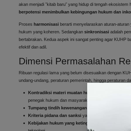
akan menjadi "kitab baru" yang hidup di tengah ekosistem
berpotensi menimbulkan kebingungan hukum dan inkon
Proses
harmonisasi
berarti menyelaraskan aturan-aturan 
hukum yang koheren. Sedangkan
sinkronisasi
adalah peny
bertabrakan. Kedua aspek ini sangat penting agar KUHP b
efektif dan adil.
Dimensi Permasalahan Re
Ribuan regulasi lama yang belum disesuaikan dengan KU
undang-undang, peraturan pemerintah, hingga peraturan 
Kontradiksi materi muatan hukum
antara KUHP lam
penegak hukum dan masyarakat.
Tumpang tindih kewenangan
antar lembaga yang dia
Kriteria pidana dan sanksi
yang tidak konsisten.
Kebijakan hukum yang ketinggalan zaman
sehingga
teknologi.