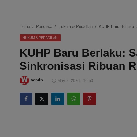
DMCA
Politik
Home
Peristiwa
Hukum & Peradilan
KUHP Baru Berlaku: 
Ekonomi
HUKUM & PERADILAN
KUHP Baru Berlaku: S
Internasional
Sinkronisasi Ribuan 
Teknologi
Hiburan
admin
May 2, 2026 - 16:50
Kesehatan
Otomotif