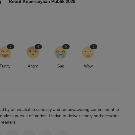
g
Rebut Kepercayaan Publik 2029
0
0
0
0
Funny
Angry
Sad
Wow
led by an insatiable curiosity and an unwavering commitment to
entless pursuit of stories, I strive to deliver timely and accurate
 readers.