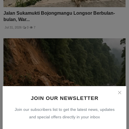
Jalan Sukamukti Bojongmangu Longsor Berbulan-
bulan, War...
Jul 31, 2026
0
7
JOIN OUR NEWSLETTER
Join our subscribers list to get the latest news, updates
and special offers directly in your inbox
Longsor Tebing di Lembah Anai: Jalur Padang-
Bukittinggi...