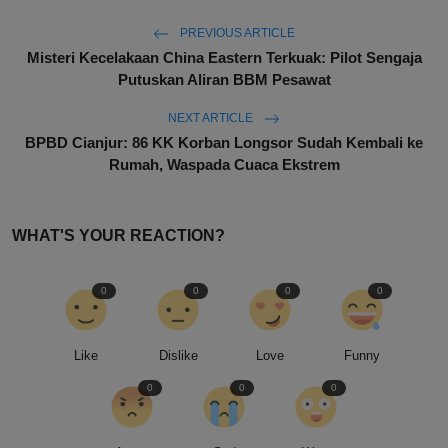
PREVIOUS ARTICLE
Misteri Kecelakaan China Eastern Terkuak: Pilot Sengaja
Putuskan Aliran BBM Pesawat
NEXT ARTICLE
BPBD Cianjur: 86 KK Korban Longsor Sudah Kembali ke
Rumah, Waspada Cuaca Ekstrem
WHAT'S YOUR REACTION?
0
0
0
0
Like
Dislike
Love
Funny
0
0
0