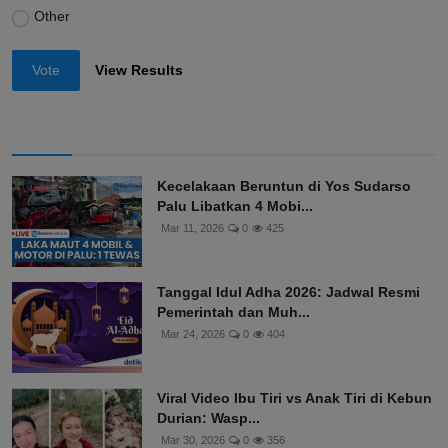
Other
Vote
View Results
Kecelakaan Beruntun di Yos Sudarso
Palu Libatkan 4 Mobi...
Mar 11, 2026
0
425
Tanggal Idul Adha 2026: Jadwal Resmi
Pemerintah dan Muh...
Mar 24, 2026
0
404
Viral Video Ibu Tiri vs Anak Tiri di Kebun
Durian: Wasp...
Mar 30, 2026
0
356