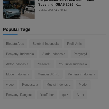
Spesial di GIIAS 2026, K...
Jul 30, 2026
0
13
Popular Tags
Biodata Artis
Selebriti Indonesia
Profil Artis
Penyanyi Indonesia
Aktris Indonesia
Penyanyi
Aktor Indonesia
Presenter
YouTuber Indonesia
Model Indonesia
Member JKT48
Pemeran Indonesia
video
Pengusaha
Musisi Indonesia
Model
Penyanyi Dangdut
YouTuber
quiz
Aktor