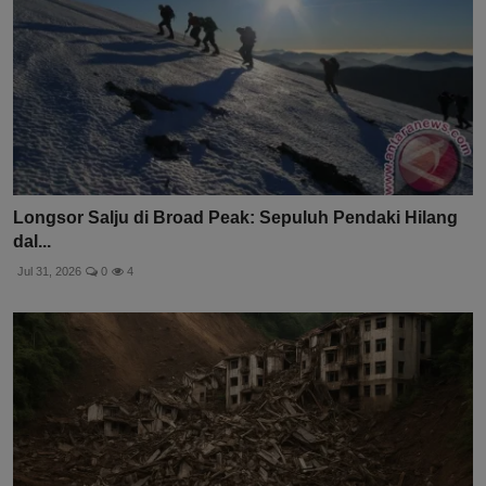
Longsor Salju di Broad Peak: Sepuluh Pendaki Hilang
dal...
Jul 31, 2026
0
4