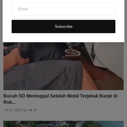
Jul 31, 2026
0
7
Subscribe
Bocah SD Meninggal Setelah Mobil Terjebak Banjir di
Rok...
Jul 31, 2026
0
39