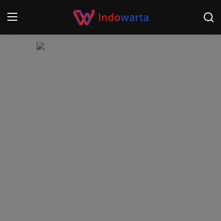
Login
Register
Home
Kompetisi Sepak Bola 2025/2026
Contact
About
Disclaimer
Peristiwa