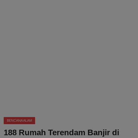
DMCA
Politik
Ekonomi
Internasional
Teknologi
Hiburan
Kesehatan
Otomotif
BENCANA ALAM
188 Rumah Terendam Banjir di