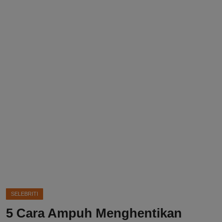
DMCA
Politik
Ekonomi
Internasional
Teknologi
Hiburan
Kesehatan
Otomotif
SELEBRITI
5 Cara Ampuh Menghentikan