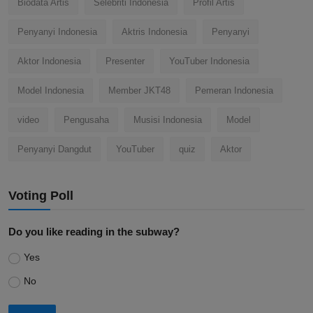
Biodata Artis
Selebriti Indonesia
Profil Artis
Penyanyi Indonesia
Aktris Indonesia
Penyanyi
Aktor Indonesia
Presenter
YouTuber Indonesia
Model Indonesia
Member JKT48
Pemeran Indonesia
video
Pengusaha
Musisi Indonesia
Model
Penyanyi Dangdut
YouTuber
quiz
Aktor
Voting Poll
Do you like reading in the subway?
Yes
No