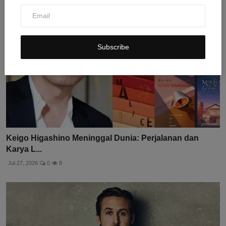
Subscribe
Keigo Higashino Meninggal Dunia: Perjalanan dan
Karya L...
Jul 27, 2026
0
8