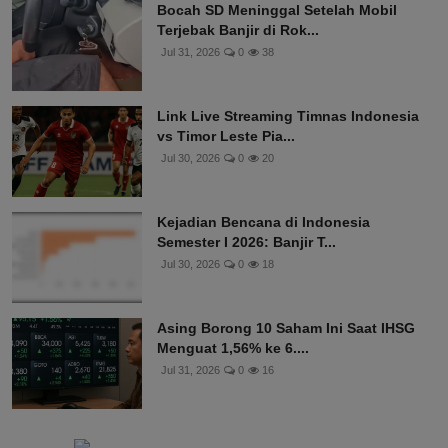
Bocah SD Meninggal Setelah Mobil
Terjebak Banjir di Rok...
Jul 31, 2026
0
38
Link Live Streaming Timnas Indonesia
vs Timor Leste Pia...
Jul 30, 2026
0
20
Kejadian Bencana di Indonesia
Semester I 2026: Banjir T...
Jul 30, 2026
0
18
Asing Borong 10 Saham Ini Saat IHSG
Menguat 1,56% ke 6....
Jul 31, 2026
0
16