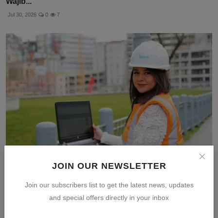
Wajib...
Jul 30, 2026
0
7
JOIN OUR NEWSLETTER
5 Perbedaan Quiet Ambition dan Hustle Culture yang
Haru...
Join our subscribers list to get the latest news, updates
Jul 28, 2026
0
10
and special offers directly in your inbox