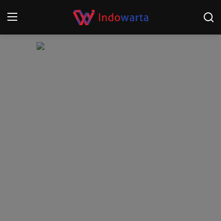
Login
Register
Home
Kompetisi Sepak Bola 2025/2026
Contact
About
Disclaimer
Peristiwa