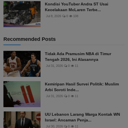
Kondisi YouTuber Andra ST Usai
Kecelakaan McLaren Terbe...
Jul 8, 2026
0
108
Recommended Posts
Tidak Ada Pramusim NBA di Timur
Tengah 2026, Ini Alasannya
Jul 31, 2026
0
11
Kemiripan Hasil Survei Politik: Muslim
Arbi Soroti Inde...
Jul 31, 2026
0
11
UU Lebanon Larang Warga Kontak WN
Israel: Ancaman Penja...
Jul 30, 2026
0
11