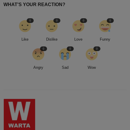
WHAT'S YOUR REACTION?
0
0
0
0
Like
Dislike
Love
Funny
0
0
0
Angry
Sad
Wow