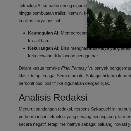
Teknologi AI semakin sering digunakan dalam berbagai as
hingga pembuatan trailer. Namun, kontroversi muncul ketik
kualitas karya orisinal.
Keunggulan AI:
Mempercepat proses pembuatan kont
kreatif baru.
Kekurangan AI:
Bisa menghasilkan karya yang tera
kekecewaan di kalangan penggemar.
Dalam kasus remake
Final Fantasy VI
, banyak penggemar
klasik tetap terjaga. Sementara itu, Sakaguchi tampak mend
berkontribusi positif jika digunakan dengan bijak.
Analisis Redaksi
Menurut pandangan redaksi, respons Sakaguchi ini menunj
perkembangan teknologi yang sedang berlangsung. Ia men
secara negatif, tetapi melihatnya sebagai peluang inovasi y