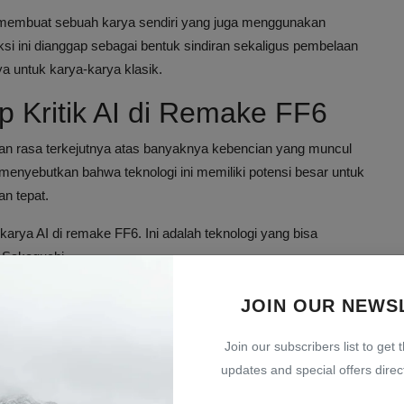
tru membuat sebuah karya sendiri yang juga menggunakan
ksi ini dianggap sebagai bentuk sindiran sekaligus pembelaan
 untuk karya-karya klasik.
 Kritik AI di Remake FF6
an rasa terkejutnya atas banyaknya kebencian yang muncul
a menyebutkan bahwa teknologi ini memiliki potensi besar untuk
n tepat.
 karya AI di remake FF6. Ini adalah teknologi yang bisa
 Sakaguchi.
uchi mengunggah karya AI buatannya sendiri yang memang
JOIN OUR NEWS
ni memancing diskusi luas tentang bagaimana AI sebaiknya
 karya asli yang legendaris.
Join our subscribers list to get 
updates and special offers direct
ke Game Klasik