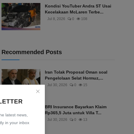
Kondisi YouTuber Andra ST Usai
Kecelakaan McLaren Terbe...
Jul 8, 2026
0
108
Recommended Posts
Iran Tolak Proposal Oman soal
Pengelolaan Selat Hormuz,...
Jul 30, 2026
0
15
LETTER
BRI Insurance Bayarkan Klaim
Rp365,5 Juta untuk Villa T...
the latest news,
Jul 30, 2026
0
13
ly in your inbox