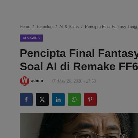
DMCA
Politik
Home
Teknologi
AI & Sains
Pencipta Final Fantasy Tangg
Ekonomi
AI & SAINS
Pencipta Final Fantas
Internasional
Soal AI di Remake FF
Teknologi
Hiburan
admin
May 20, 2026 - 17:50
Kesehatan
Otomotif