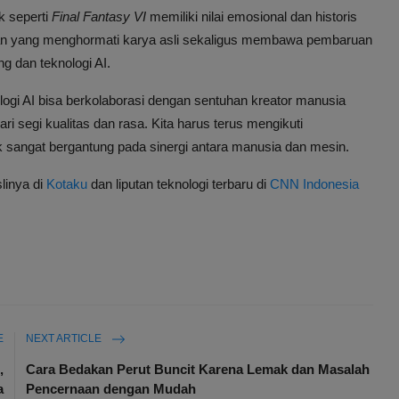
k seperti
Final Fantasy VI
memiliki nilai emosional dan historis
n yang menghormati karya asli sekaligus membawa pembaruan
g dan teknologi AI.
logi AI bisa berkolaborasi dengan sentuhan kreator manusia
ri segi kualitas dan rasa. Kita harus terus mengikuti
sangat bergantung pada sinergi antara manusia dan mesin.
slinya di
Kotaku
dan liputan teknologi terbaru di
CNN Indonesia
E
NEXT ARTICLE
,
Cara Bedakan Perut Buncit Karena Lemak dan Masalah
a
Pencernaan dengan Mudah