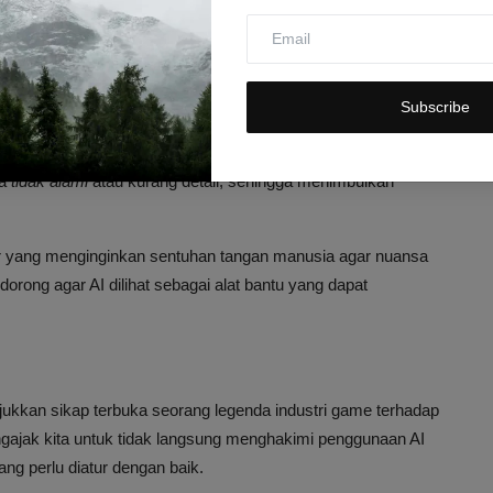
pek pembuatan game, mulai dari pembuatan grafis, animasi,
a hasil karya AI dianggap kurang menghormati estetika dan
Subscribe
en, mengurangi biaya produksi, dan memungkinkan eksplorasi
sa
tidak alami
atau kurang detail, sehingga menimbulkan
 yang menginginkan sentuhan tangan manusia agar nuansa
orong agar AI dilihat sebagai alat bantu yang dapat
ukkan sikap terbuka seorang legenda industri game terhadap
gajak kita untuk tidak langsung menghakimi penggunaan AI
ang perlu diatur dengan baik.