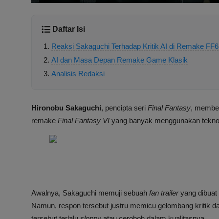
Daftar Isi
Reaksi Sakaguchi Terhadap Kritik AI di Remake FF6
AI dan Masa Depan Remake Game Klasik
Analisis Redaksi
Hironobu Sakaguchi
, pencipta seri
Final Fantasy
, member
remake
Final Fantasy VI
yang banyak menggunakan teknolo
Awalnya, Sakaguchi memuji sebuah
fan trailer
yang dibuat
Namun, respon tersebut justru memicu gelombang kritik d
tersebut terlalu
sloppy
atau ceroboh dalam kualitasnya.