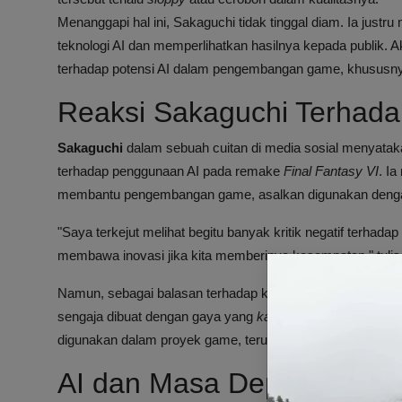
Menanggapi hal ini, Sakaguchi tidak tinggal diam. Ia jus
teknologi AI dan memperlihatkan hasilnya kepada publik. A
terhadap potensi AI dalam pengembangan game, khususnya
Reaksi Sakaguchi Terhadap
Sakaguchi
dalam sebuah cuitan di media sosial menyatak
terhadap penggunaan AI pada remake
Final Fantasy VI
. I
membantu pengembangan game, asalkan digunakan denga
"Saya terkejut melihat begitu banyak kritik negatif terhadap
membawa inovasi jika kita memberinya kesempatan," tulis
Namun, sebagai balasan terhadap kritik tersebut, Sakag
sengaja dibuat dengan gaya yang
kasar
dan
sloppy
. Hal i
digunakan dalam proyek game, terutama dalam menghormati
AI dan Masa Depan Rema