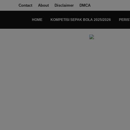
Contact
About
Disclaimer
DMCA
HOME
KOMPETISI SEPAK BOLA 2025/2026
PERIS
Login
Register
Home
Kompetisi Sepak Bola 2025/2026
Contact
About
Disclaimer
Peristiwa