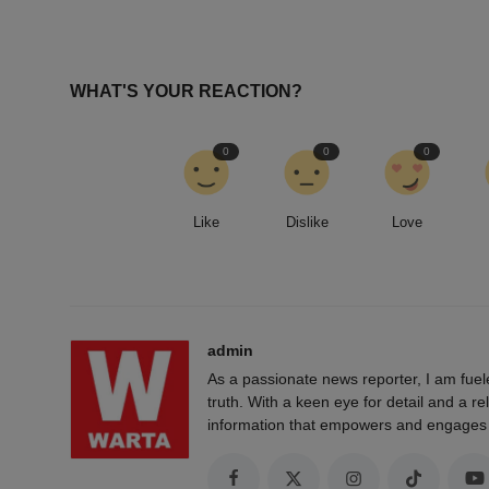
WHAT'S YOUR REACTION?
0
0
0
Like
Dislike
Love
admin
As a passionate news reporter, I am fue
truth. With a keen eye for detail and a rel
information that empowers and engages