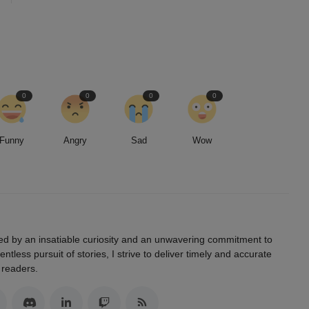
0
0
0
0
Funny
Angry
Sad
Wow
led by an insatiable curiosity and an unwavering commitment to
entless pursuit of stories, I strive to deliver timely and accurate
 readers.