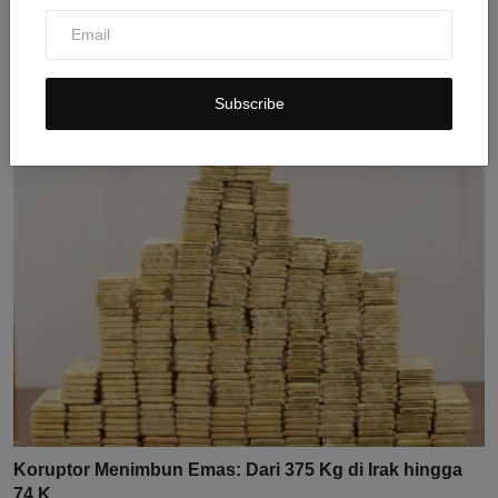
Nadia Murad: 12 Tahun Setelah Genosida ISIS, Keadilan
u...
Subscribe
Jul 31, 2026
0
8
Koruptor Menimbun Emas: Dari 375 Kg di Irak hingga
74 K...