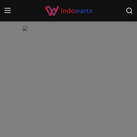
Login
Register
Home
Kompetisi Sepak Bola 2025/2026
Contact
About
Disclaimer
Peristiwa