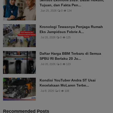
Sensus Ekonomi 2026: Dasar Hukum,
Tujuan, dan Fakta Pen...
Jun 25, 2026
0
134
Kronologi Tewasnya Penjaga Rumah
Eks Jampidsus Febrie A...
Jul 26, 2026
0
125
Daftar Harga BBM Terbaru di Semua
SPBU RI Berlaku 20 Ju...
Jul 20, 2026
0
123
Kondisi YouTuber Andra ST Usai
Kecelakaan McLaren Terbe...
Jul 8, 2026
0
108
Recommended Posts