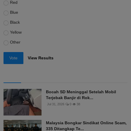
Red
Blue
Black
Yellow
Other
Vote
View Results
Bocah SD Meninggal Setelah Mobil
Terjebak Banjir di Rok...
Jul 31, 2026
0
38
Malaysia Bongkar Sindikat Online Scam,
335 Ditangkap Te...