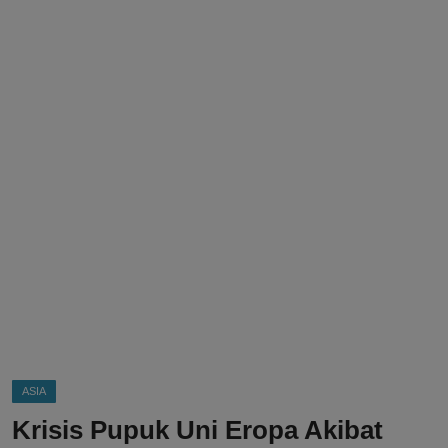
DMCA
Politik
Ekonomi
Internasional
Teknologi
Hiburan
Kesehatan
Otomotif
ASIA
Krisis Pupuk Uni Eropa Akibat