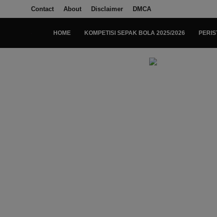
Contact
About
Disclaimer
DMCA
HOME
KOMPETISI SEPAK BOLA 2025/2026
PERIS
Login
Register
Home
Kompetisi Sepak Bola 2025/2026
Contact
About
Disclaimer
Peristiwa