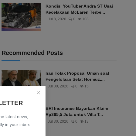
Kondisi YouTuber Andra ST Usai
Kecelakaan McLaren Terbe...
Jul 8, 2026
0
108
Recommended Posts
Iran Tolak Proposal Oman soal
Pengelolaan Selat Hormuz,...
Jul 30, 2026
0
15
LETTER
BRI Insurance Bayarkan Klaim
Rp365,5 Juta untuk Villa T...
the latest news,
Jul 30, 2026
0
13
ly in your inbox