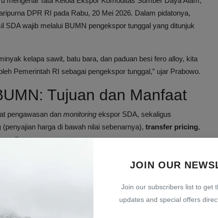
baru mengenai Tata Kelola Ekspor Komoditas Sumber Daya Alam,
ripurna DPR RI pada Rabu, 20 Mei 2026. Dalam pidatonya,
 SDA wajib melalui BUMN pengekspor tunggal yang ditunjuk
inyak kelapa sawit, batu bara, dan paduan besi fero alloy, kita
oleh Pemerintah RI sebagai pengekspor tunggal,” ujar Prabowo.
 BUMN: Tujuan dan Manfaat
kuat pengawasan dan
monitoring
ekspor SDA, sekaligus
g
(penyajian harga di bawah nilai sebenarnya),
transfer pricing
,
merugikan negara.
n ekspor yang diterima BUMN akan diteruskan kepada pelaku
JOIN OUR NEWS
busi dan pengelolaan bisa lebih transparan dan terkontrol.
Join our subscribers list to get 
 penerimaan negara atas pengelolaan dan penjualan SDA kita.
updates and special offers direct
 Meksiko, Filipina, dan negara tetangga kita,” jelasnya.