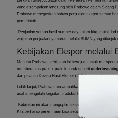
Langkah tersebut diatur dalam Peraturan Pemerintah ter
yang disampaikan langsung oleh Prabowo dalam Sidang Pa
Prabowo menegaskan bahwa penjualan ekspor semua hasil
pemerintah.
“Penjualan semua hasil sumber daya alam kita, mulai dari m
wajibkan penjualannya harus melalui BUMN yang ditunjuk 
Kebijakan Ekspor melalui
Menurut Prabowo, kebijakan ini bertujuan untuk memper
memberantas praktik-praktik buruk seperti
underinvoicin
dan pelarian Devisa Hasil Ekspor (DHE) yang selama ini 
Lebih lanjut, Prabowo menambahkan bahwa hasil penjuala
usaha pengelola kegiatan produksi tersebut, sehingga distri
“Kebijakan ini akan mengoptimalkan penerimaan pajak dan
Kita berharap penerimaan bisa setara dengan negara seperti