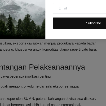
Komoditas Strategis
 memang sangat besar. Pada tahun 2025, nilai ekspor kelapa
itar
US$65 miliar
atau setara dengan
Rp1.100 triliun
. Angka ini
Subscribe
aik demi meningkatkan penerimaan negara.
h beredar sejak awal pekan, menimbulkan antisipasi dan
usulkan, eksportir diwajibkan menjual produknya kepada badan
angsung, khususnya untuk komoditas utama seperti batu bara,
Tantangan Pelaksanaannya
awa beberapa implikasi penting:
udah mengontrol volume dan nilai ekspor sehingga
n ekspor oleh BUMN, potensi kehilangan devisa bisa ditekan.
 dapat bernegosiasi lebih kuat di pasar internasional.