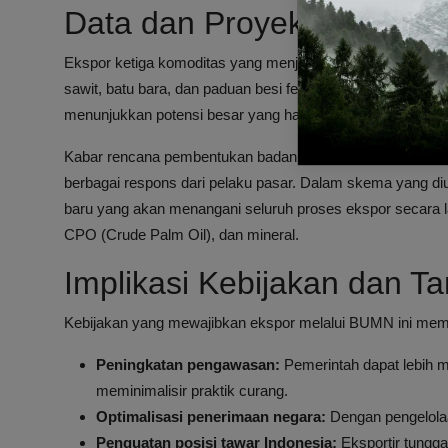
Data dan Proyeksi Ekspor 
Ekspor ketiga komoditas yang menjadi fokus kebijakan ini
sawit, batu bara, dan paduan besi ferro alloy mencapai sek
menunjukkan potensi besar yang harus dikelola dengan b
Kabar rencana pembentukan badan ekspor khusus ini suda
berbagai respons dari pelaku pasar. Dalam skema yang di
baru yang akan menangani seluruh proses ekspor secara l
CPO (Crude Palm Oil), dan mineral.
Implikasi Kebijakan dan 
Kebijakan yang mewajibkan ekspor melalui BUMN ini memb
Peningkatan pengawasan:
Pemerintah dapat lebih m
meminimalisir praktik curang.
Optimalisasi penerimaan negara:
Dengan pengelolaa
Penguatan posisi tawar Indonesia:
Eksportir tunggal