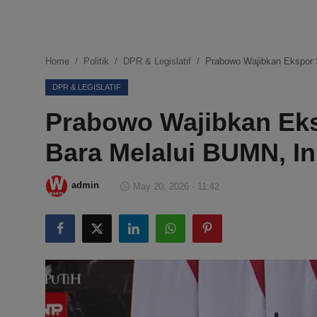
DMCA
Politik
Home
Politik
DPR & Legislatif
Prabowo Wajibkan Ekspor 
Ekonomi
DPR & LEGISLATIF
Prabowo Wajibkan Eks
Internasional
Bara Melalui BUMN, I
Teknologi
Hiburan
admin
May 20, 2026 - 11:42
Kesehatan
Otomotif