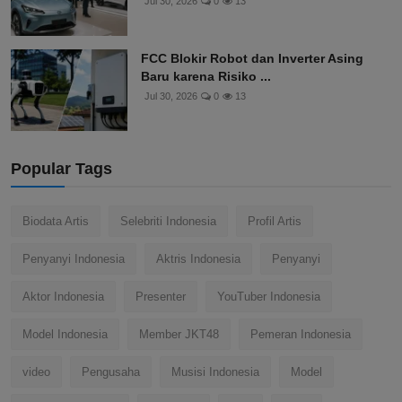
Jul 30, 2026
0
13
FCC Blokir Robot dan Inverter Asing
Baru karena Risiko ...
Jul 30, 2026
0
13
Popular Tags
Biodata Artis
Selebriti Indonesia
Profil Artis
Penyanyi Indonesia
Aktris Indonesia
Penyanyi
Aktor Indonesia
Presenter
YouTuber Indonesia
Model Indonesia
Member JKT48
Pemeran Indonesia
video
Pengusaha
Musisi Indonesia
Model