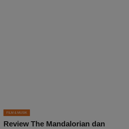
DMCA
Politik
Ekonomi
Internasional
Teknologi
Hiburan
Kesehatan
Otomotif
FILM & MUSIK
Review The Mandalorian dan