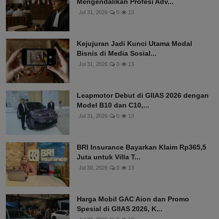
Mengendalikan Profesi Adv...
Jul 31, 2026
0
13
Kejujuran Jadi Kunci Utama Modal
Bisnis di Media Sosial...
Jul 31, 2026
0
13
Leapmotor Debut di GIIAS 2026 dengan
Model B10 dan C10,...
Jul 31, 2026
0
13
BRI Insurance Bayarkan Klaim Rp365,5
Juta untuk Villa T...
Jul 30, 2026
0
13
Harga Mobil GAC Aion dan Promo
Spesial di GIIAS 2026, K...