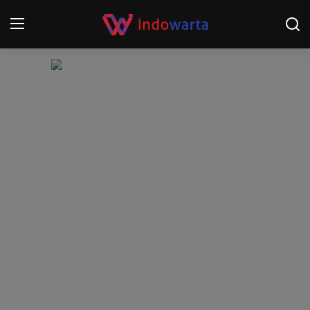
Login
Register
Home
Kompetisi Sepak Bola 2025/2026
Contact
About
Disclaimer
Peristiwa