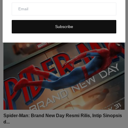
Sinopsis Mechanic Resurrection: Aksi Jason Statham
Meny...
Jul 28, 2026
0
11
Subscribe
Spider-Man: Brand New Day Resmi Rilis, Intip Sinopsis
d...