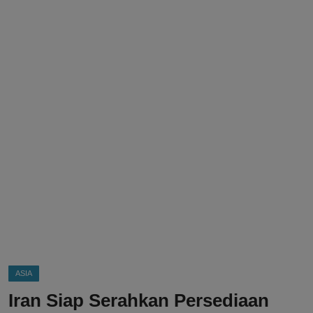
DMCA
Politik
Ekonomi
Internasional
Teknologi
Hiburan
Kesehatan
Otomotif
ASIA
Iran Siap Serahkan Persediaan