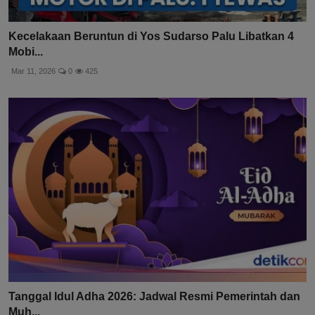
Kecelakaan Beruntun di Yos Sudarso Palu Libatkan 4
Mobi...
Mar 11, 2026
0
425
Tanggal Idul Adha 2026: Jadwal Resmi Pemerintah dan
Muh...