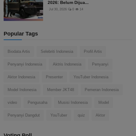
2026: Belum Dijua...
Jul 30, 2026
0
14
Popular Tags
Biodata Artis
Selebriti Indonesia
Profil Artis
Penyanyi Indonesia
Aktris Indonesia
Penyanyi
Aktor Indonesia
Presenter
YouTuber Indonesia
Model Indonesia
Member JKT48
Pemeran Indonesia
video
Pengusaha
Musisi Indonesia
Model
Penyanyi Dangdut
YouTuber
quiz
Aktor
Voting Poll