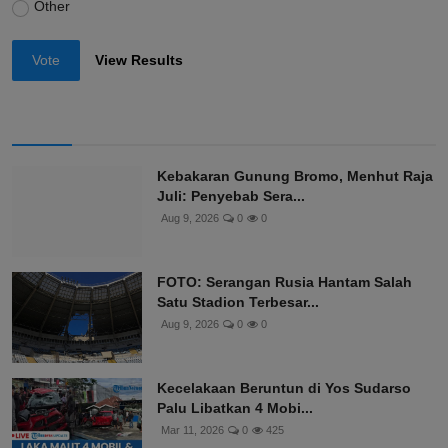
Other
Vote
View Results
Kebakaran Gunung Bromo, Menhut Raja
Juli: Penyebab Sera...
Aug 9, 2026
0
0
FOTO: Serangan Rusia Hantam Salah
Satu Stadion Terbesar...
Aug 9, 2026
0
0
Kecelakaan Beruntun di Yos Sudarso
Palu Libatkan 4 Mobi...
Mar 11, 2026
0
425