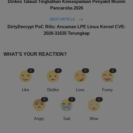
Dinkes Talaud Tingkatkan Kewaspadaan Penyakit Musim
Pancaroba 2026
NEXT ARTICLE
DirtyDecrypt PoC Rilis: Ancaman LPE Linux Kernel CVE-
2026-31635 Terungkap
WHAT'S YOUR REACTION?
0
0
0
0
Like
Dislike
Love
Funny
0
0
0
Angry
Sad
Wow