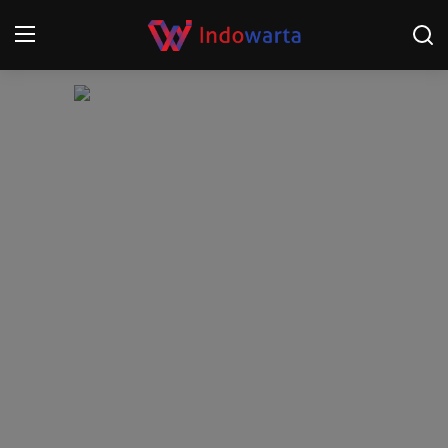
Login
Register
Home
Kompetisi Sepak Bola 2025/2026
Contact
About
Disclaimer
Peristiwa