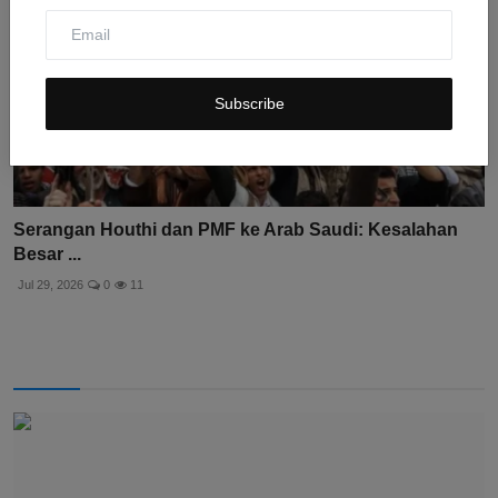
Subscribe
Serangan Houthi dan PMF ke Arab Saudi: Kesalahan
Besar ...
Jul 29, 2026
0
11