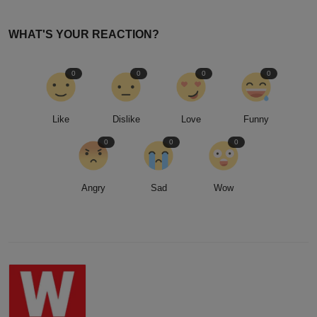
WHAT'S YOUR REACTION?
0
0
0
0
Like
Dislike
Love
Funny
0
0
0
Angry
Sad
Wow