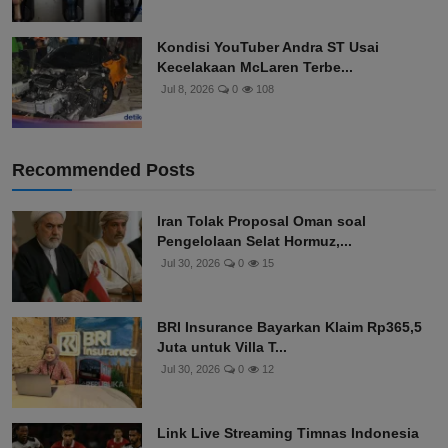
Kondisi YouTuber Andra ST Usai
Kecelakaan McLaren Terbe...
Jul 8, 2026
0
108
Recommended Posts
Iran Tolak Proposal Oman soal
Pengelolaan Selat Hormuz,...
Jul 30, 2026
0
15
BRI Insurance Bayarkan Klaim Rp365,5
Juta untuk Villa T...
Jul 30, 2026
0
12
Link Live Streaming Timnas Indonesia