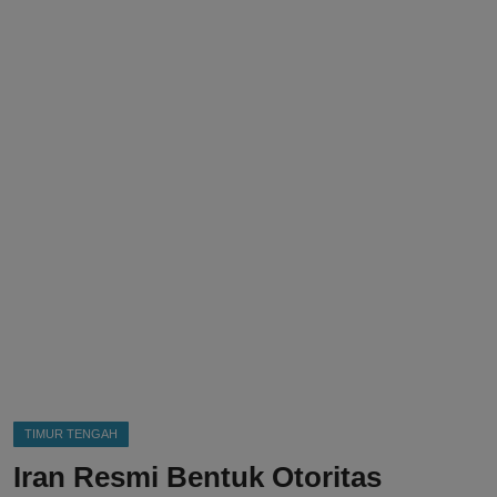
DMCA
Politik
Ekonomi
Internasional
Teknologi
Hiburan
Kesehatan
Otomotif
TIMUR TENGAH
Iran Resmi Bentuk Otoritas