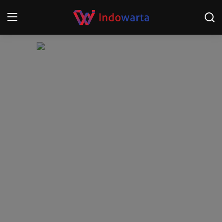
Login
Register
Home
Kompetisi Sepak Bola 2025/2026
Contact
About
Disclaimer
Peristiwa