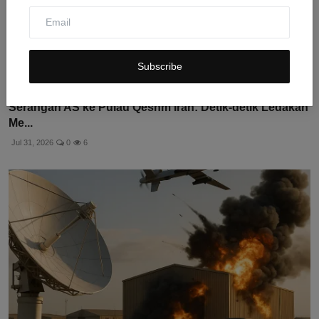
Subscribe
Serangan AS ke Pulau Qeshm Iran: Detik-detik Ledakan
Me...
Jul 31, 2026
0
6