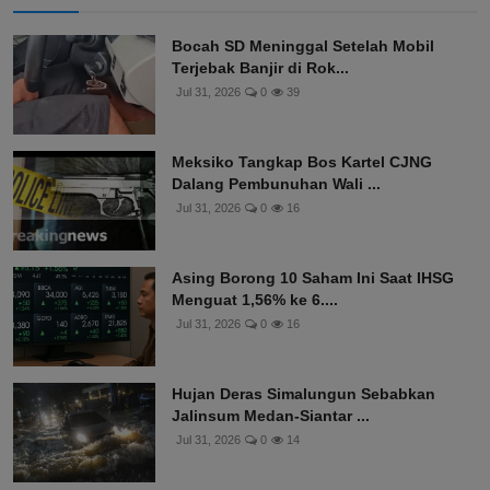
Bocah SD Meninggal Setelah Mobil
Terjebak Banjir di Rok...
Jul 31, 2026
0
39
Meksiko Tangkap Bos Kartel CJNG
Dalang Pembunuhan Wali ...
Jul 31, 2026
0
16
Asing Borong 10 Saham Ini Saat IHSG
Menguat 1,56% ke 6....
Jul 31, 2026
0
16
Hujan Deras Simalungun Sebabkan
Jalinsum Medan-Siantar ...
Jul 31, 2026
0
14