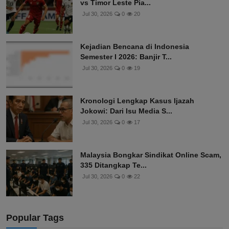
vs Timor Leste Pia...
Jul 30, 2026
0
20
Kejadian Bencana di Indonesia
Semester I 2026: Banjir T...
Jul 30, 2026
0
19
Kronologi Lengkap Kasus Ijazah
Jokowi: Dari Isu Media S...
Jul 30, 2026
0
17
Malaysia Bongkar Sindikat Online Scam,
335 Ditangkap Te...
Jul 30, 2026
0
22
Popular Tags