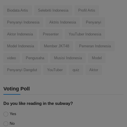
Biodata Artis
Selebriti Indonesia
Profil Artis
Penyanyi Indonesia
Aktris Indonesia
Penyanyi
Aktor Indonesia
Presenter
YouTuber Indonesia
Model Indonesia
Member JKT48
Pemeran Indonesia
video
Pengusaha
Musisi Indonesia
Model
Penyanyi Dangdut
YouTuber
quiz
Aktor
Voting Poll
Do you like reading in the subway?
Yes
No