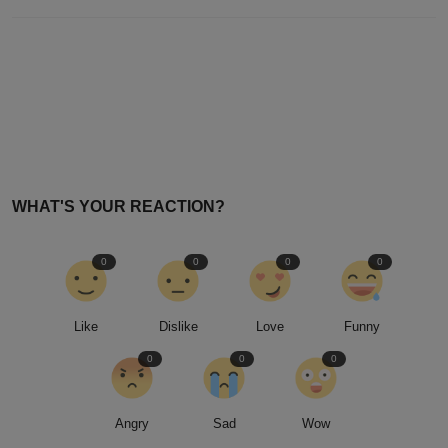
WHAT'S YOUR REACTION?
0
0
0
0
Like
Dislike
Love
Funny
0
0
0
Angry
Sad
Wow