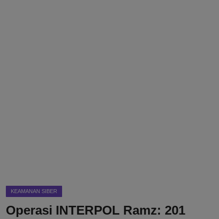
DMCA
Politik
Ekonomi
Internasional
Teknologi
Hiburan
Kesehatan
Otomotif
KEAMANAN SIBER
Operasi INTERPOL Ramz: 201