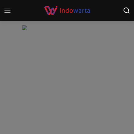
Login
Register
Home
Kompetisi Sepak Bola 2025/2026
Contact
About
Disclaimer
Peristiwa