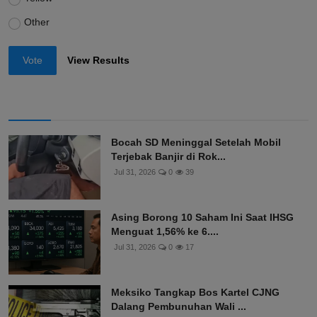
Other
Vote
View Results
Bocah SD Meninggal Setelah Mobil
Terjebak Banjir di Rok...
Jul 31, 2026
0
39
Asing Borong 10 Saham Ini Saat IHSG
Menguat 1,56% ke 6....
Jul 31, 2026
0
17
Meksiko Tangkap Bos Kartel CJNG
Dalang Pembunuhan Wali ...