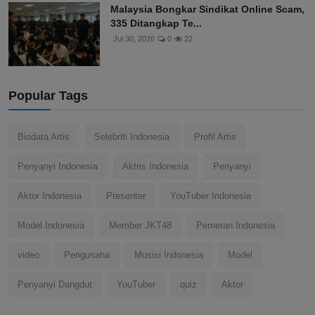
Malaysia Bongkar Sindikat Online Scam,
335 Ditangkap Te...
Jul 30, 2026
0
22
Popular Tags
Biodata Artis
Selebriti Indonesia
Profil Artis
Penyanyi Indonesia
Aktris Indonesia
Penyanyi
Aktor Indonesia
Presenter
YouTuber Indonesia
Model Indonesia
Member JKT48
Pemeran Indonesia
video
Pengusaha
Musisi Indonesia
Model
Penyanyi Dangdut
YouTuber
quiz
Aktor