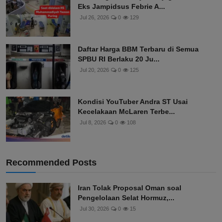
Eks Jampidsus Febrie A...
Jul 26, 2026
0
129
Daftar Harga BBM Terbaru di Semua
SPBU RI Berlaku 20 Ju...
Jul 20, 2026
0
125
Kondisi YouTuber Andra ST Usai
Kecelakaan McLaren Terbe...
Jul 8, 2026
0
108
Recommended Posts
Iran Tolak Proposal Oman soal
Pengelolaan Selat Hormuz,...
Jul 30, 2026
0
15