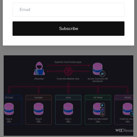
Subscribe
FCC Blokir Robot dan Inverter Asing Baru karena
Risiko ...
Jul 30, 2026
0
11