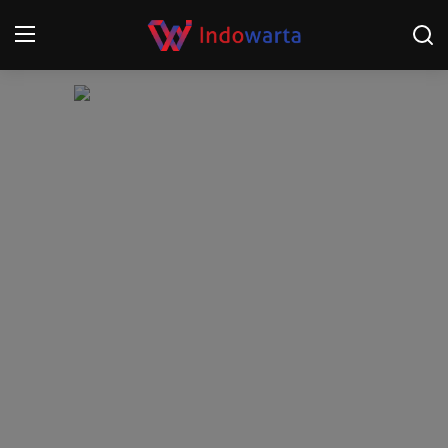
Login
Register
Home
Kompetisi Sepak Bola 2025/2026
Contact
About
Disclaimer
Peristiwa