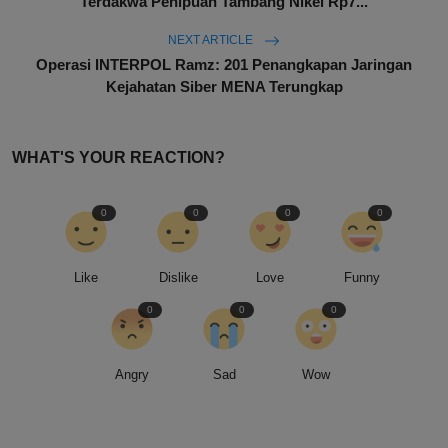
Terdakwa Penipuan Tambang Nikel Rp7...
NEXT ARTICLE
Operasi INTERPOL Ramz: 201 Penangkapan Jaringan
Kejahatan Siber MENA Terungkap
WHAT'S YOUR REACTION?
0
0
0
0
Like
Dislike
Love
Funny
0
0
0
Angry
Sad
Wow