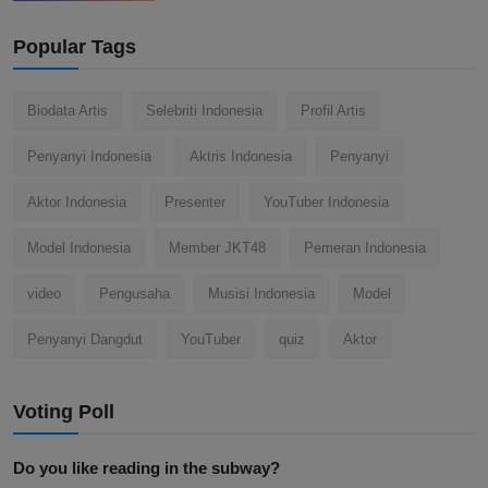
Popular Tags
Biodata Artis
Selebriti Indonesia
Profil Artis
Penyanyi Indonesia
Aktris Indonesia
Penyanyi
Aktor Indonesia
Presenter
YouTuber Indonesia
Model Indonesia
Member JKT48
Pemeran Indonesia
video
Pengusaha
Musisi Indonesia
Model
Penyanyi Dangdut
YouTuber
quiz
Aktor
Voting Poll
Do you like reading in the subway?