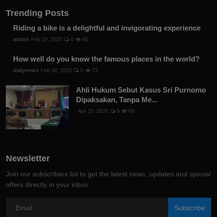
Trending Posts
Riding a bike is a delightful and invigorating experience
admin
Feb 19, 2025
0
80
How well do you know the famous places in the world?
dailynews
Feb 18, 2025
0
73
Ahli Hukum Sebut Kasus Sri Purnomo
Dipaksakan, Tanpa Me...
Apr 15, 2026
0
69
Newsletter
Join our subscribers list to get the latest news, updates and special
offers directly in your inbox
Subscribe