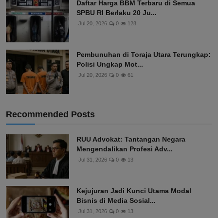
Daftar Harga BBM Terbaru di Semua
SPBU RI Berlaku 20 Ju...
Jul 20, 2026
0
128
Pembunuhan di Toraja Utara Terungkap:
Polisi Ungkap Mot...
Jul 20, 2026
0
61
Recommended Posts
RUU Advokat: Tantangan Negara
Mengendalikan Profesi Adv...
Jul 31, 2026
0
13
Kejujuran Jadi Kunci Utama Modal
Bisnis di Media Sosial...
Jul 31, 2026
0
13