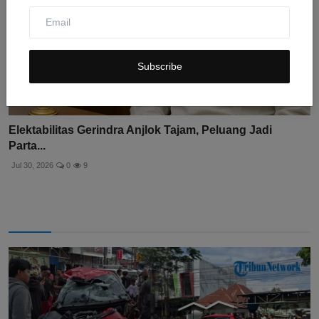
Subscribe
Elektabilitas Gerindra Anjlok Tajam, Peluang Jadi
Parta...
Jul 30, 2026
0
9