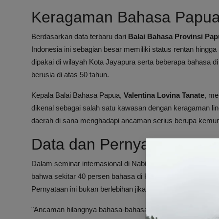
Keragaman Bahasa Papua
Berdasarkan data terbaru dari
Balai Bahasa Provinsi Pa
Indonesia ini sebagian besar memiliki status rentan hingga 
dipakai di wilayah Kota Jayapura serta beberapa bahasa d
berusia di atas 50 tahun.
Kepala Balai Bahasa Papua,
Valentina Lovina Tanate
, me
dikenal sebagai salah satu kawasan dengan keragaman lingui
daerah di sana menghadapi ancaman serius berupa kemu
Data dan Pernyataan Ahli L
Dalam seminar internasional di Nabire, ahli linguistik dari
Au
bahwa sekitar 40 persen bahasa di Papua berpotensi tidak 
Pernyataan ini bukan berlebihan jika dilihat dari realitas sos
"Ancaman hilangnya bahasa-bahasa daerah di Papua harus