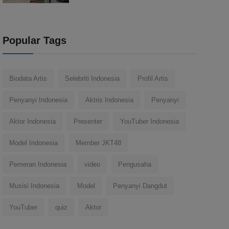
Popular Tags
Biodata Artis
Selebriti Indonesia
Profil Artis
Penyanyi Indonesia
Aktris Indonesia
Penyanyi
Aktor Indonesia
Presenter
YouTuber Indonesia
Model Indonesia
Member JKT48
Pemeran Indonesia
video
Pengusaha
Musisi Indonesia
Model
Penyanyi Dangdut
YouTuber
quiz
Aktor