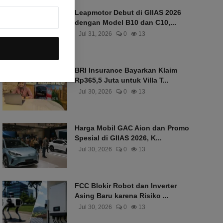
Leapmotor Debut di GIIAS 2026
dengan Model B10 dan C10,...
Jul 31, 2026
0
13
BRI Insurance Bayarkan Klaim
Rp365,5 Juta untuk Villa T...
Jul 30, 2026
0
13
Harga Mobil GAC Aion dan Promo
Spesial di GIIAS 2026, K...
Jul 30, 2026
0
13
FCC Blokir Robot dan Inverter
Asing Baru karena Risiko ...
Jul 30, 2026
0
13