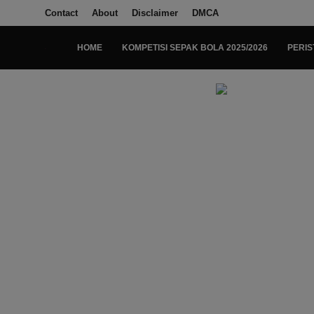
Contact
About
Disclaimer
DMCA
HOME
KOMPETISI SEPAK BOLA 2025/2026
PERIS
Login
Register
Home
Kompetisi Sepak Bola 2025/2026
Contact
About
Disclaimer
Peristiwa