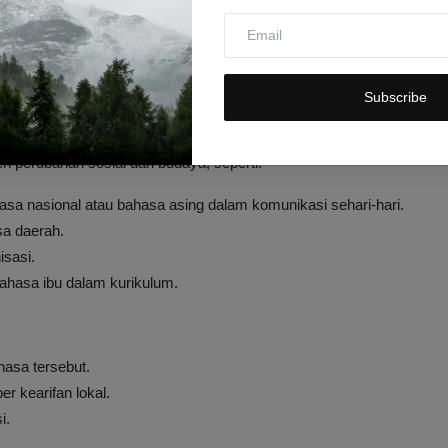
nold.
s bahasa UNESCO dan kajian keterancaman bahasa oleh Grenoble
unjukkan gejala kemunduran serius.
Subscribe
pak Sosial
h perubahan sosial dan budaya, seperti:
a nasional atau bahasa asing dalam komunikasi sehari-hari.
sa daerah.
isasi.
ahasa ibu dalam kurikulum.
hasa tersebut.
 kearifan lokal.
i.