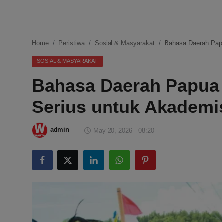
DMCA
Politik
Home
Peristiwa
Sosial & Masyarakat
Bahasa Daerah Pap
Ekonomi
SOSIAL & MASYARAKAT
Bahasa Daerah Papua
Internasional
Serius untuk Akademi
Teknologi
Hiburan
admin
May 20, 2026 - 08:20
Kesehatan
Otomotif