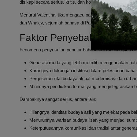
disikapi secara serius, kritis, dan konstruktif," ujar Laura Ar
Menurut Valentina, jika mengacu pada indikator vitalita
dan Whaley, sejumlah bahasa di Papua memang sudah men
Faktor Penyebab dan Dam
Fenomena penyusutan penutur bahasa daerah ini dipicu ole
Generasi muda yang lebih memilih menggunakan bahas
Kurangnya dukungan institusi dalam pelestarian baha
Pergeseran nilai budaya akibat modernisasi dan urban
Minimnya pendidikan formal yang mengintegrasikan b
Dampaknya sangat serius, antara lain:
Hilangnya identitas budaya asli yang melekat pada ba
Menurunnya warisan budaya lisan yang menjadi sumber
Keterputusannya komunikasi dan tradisi antar generas