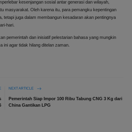
perlebar kesenjangan sosial antar generasi dan wilayah,
tu masyarakat. Oleh karena itu, para pemangku kepentingan
sa, tetapi juga dalam membangun kesadaran akan pentingnya
ri-hari.
n pemerintah dan inisiatif pelestarian bahasa yang mungkin
ini agar tidak hilang ditelan zaman.
E
NEXT ARTICLE
s
Pemerintah Siap Impor 100 Ribu Tabung CNG 3 Kg dari
6
China Gantikan LPG