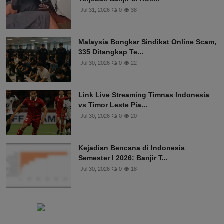
Jul 31, 2026
0
38
Malaysia Bongkar Sindikat Online Scam,
335 Ditangkap Te...
Jul 30, 2026
0
22
Link Live Streaming Timnas Indonesia
vs Timor Leste Pia...
Jul 30, 2026
0
20
Kejadian Bencana di Indonesia
Semester I 2026: Banjir T...
Jul 30, 2026
0
18