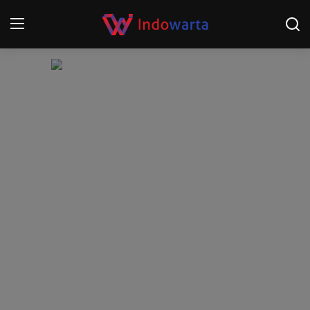
Login
Register
Home
Kompetisi Sepak Bola 2025/2026
Contact
About
Disclaimer
Peristiwa