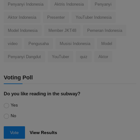
Penyanyi Indonesia
Aktris Indonesia
Penyanyi
Aktor Indonesia
Presenter
YouTuber Indonesia
Model Indonesia
Member JKT48
Pemeran Indonesia
video
Pengusaha
Musisi Indonesia
Model
Penyanyi Dangdut
YouTuber
quiz
Aktor
Voting Poll
Do you like reading in the subway?
Yes
No
Vote
View Results