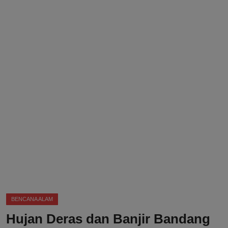
DMCA
Politik
Ekonomi
Internasional
Teknologi
Hiburan
Kesehatan
Otomotif
BENCANA ALAM
Hujan Deras dan Banjir Bandang