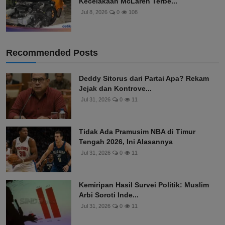
Kecelakaan McLaren Terbe...
Jul 8, 2026
0
108
Recommended Posts
Deddy Sitorus dari Partai Apa? Rekam
Jejak dan Kontrove...
Jul 31, 2026
0
11
Tidak Ada Pramusim NBA di Timur
Tengah 2026, Ini Alasannya
Jul 31, 2026
0
11
Kemiripan Hasil Survei Politik: Muslim
Arbi Soroti Inde...
Jul 31, 2026
0
11