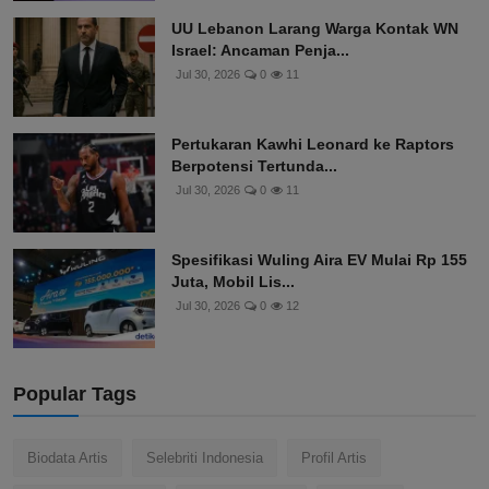
UU Lebanon Larang Warga Kontak WN
Israel: Ancaman Penja...
Jul 30, 2026
0
11
Pertukaran Kawhi Leonard ke Raptors
Berpotensi Tertunda...
Jul 30, 2026
0
11
Spesifikasi Wuling Aira EV Mulai Rp 155
Juta, Mobil Lis...
Jul 30, 2026
0
12
Popular Tags
Biodata Artis
Selebriti Indonesia
Profil Artis