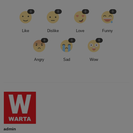
0
0
0
0
Like
Dislike
Love
Funny
0
0
0
Angry
Sad
Wow
admin