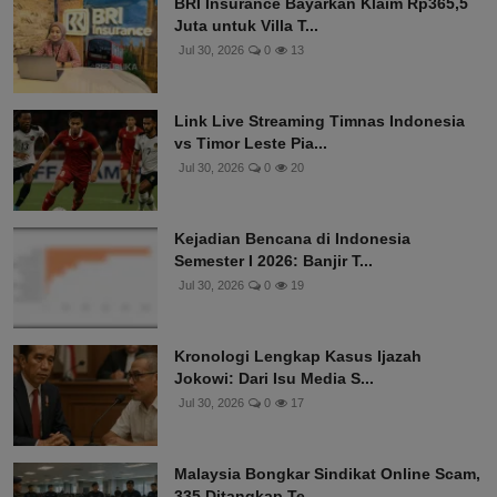
BRI Insurance Bayarkan Klaim Rp365,5
Juta untuk Villa T...
Jul 30, 2026
0
13
Link Live Streaming Timnas Indonesia
vs Timor Leste Pia...
Jul 30, 2026
0
20
Kejadian Bencana di Indonesia
Semester I 2026: Banjir T...
Jul 30, 2026
0
19
Kronologi Lengkap Kasus Ijazah
Jokowi: Dari Isu Media S...
Jul 30, 2026
0
17
Malaysia Bongkar Sindikat Online Scam,
335 Ditangkap Te...