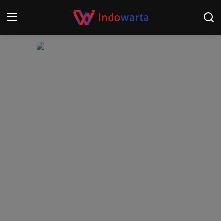
Login
Register
Home
Kompetisi Sepak Bola 2025/2026
Contact
About
Disclaimer
Peristiwa