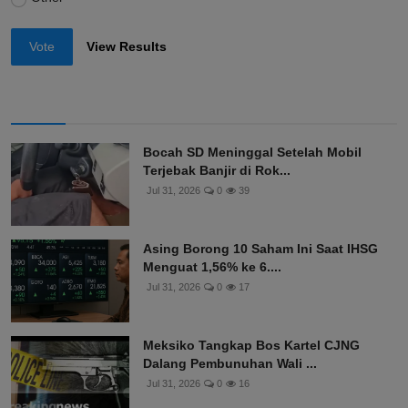
Vote
View Results
Bocah SD Meninggal Setelah Mobil
Terjebak Banjir di Rok...
Jul 31, 2026
0
39
Asing Borong 10 Saham Ini Saat IHSG
Menguat 1,56% ke 6....
Jul 31, 2026
0
17
Meksiko Tangkap Bos Kartel CJNG
Dalang Pembunuhan Wali ...
Jul 31, 2026
0
16