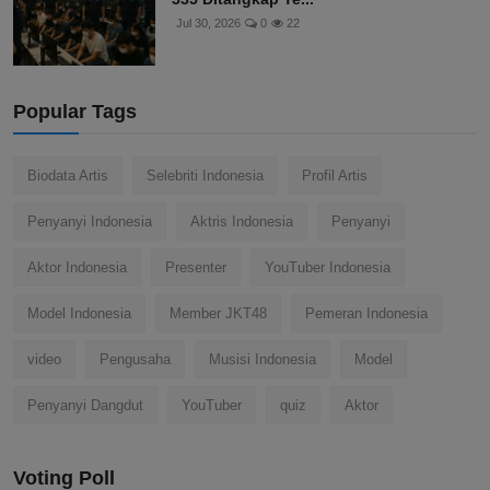
Jul 30, 2026
0
22
Popular Tags
Biodata Artis
Selebriti Indonesia
Profil Artis
Penyanyi Indonesia
Aktris Indonesia
Penyanyi
Aktor Indonesia
Presenter
YouTuber Indonesia
Model Indonesia
Member JKT48
Pemeran Indonesia
video
Pengusaha
Musisi Indonesia
Model
Penyanyi Dangdut
YouTuber
quiz
Aktor
Voting Poll