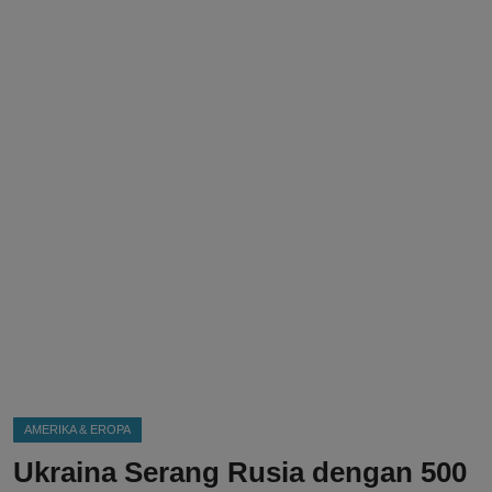
DMCA
Politik
Ekonomi
Internasional
Teknologi
Hiburan
Kesehatan
Otomotif
AMERIKA & EROPA
Ukraina Serang Rusia dengan 500