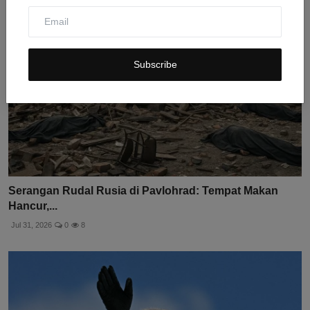
Subscribe
Serangan Rudal Rusia di Pavlohrad: Tempat Makan
Hancur,...
Jul 31, 2026
0
8