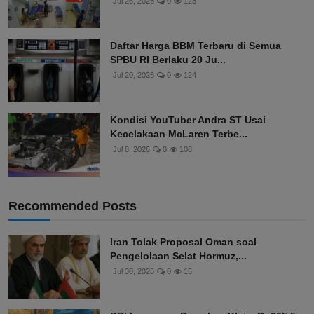
Jul 26, 2026
0
128
Daftar Harga BBM Terbaru di Semua
SPBU RI Berlaku 20 Ju...
Jul 20, 2026
0
124
Kondisi YouTuber Andra ST Usai
Kecelakaan McLaren Terbe...
Jul 8, 2026
0
108
Recommended Posts
Iran Tolak Proposal Oman soal
Pengelolaan Selat Hormuz,...
Jul 30, 2026
0
15