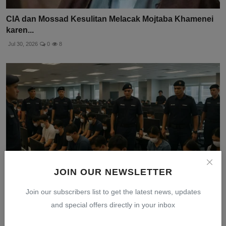
CIA dan Mossad Kesulitan Melacak Mojtaba Khamenei
karen...
Jul 30, 2026
0
8
JOIN OUR NEWSLETTER
Join our subscribers list to get the latest news, updates
and special offers directly in your inbox
Malaysia Bongkar Sindikat Online Scam, 335 Ditangkap
Te...