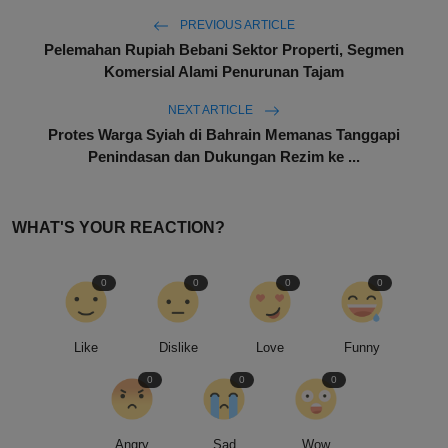
PREVIOUS ARTICLE
Pelemahan Rupiah Bebani Sektor Properti, Segmen
Komersial Alami Penurunan Tajam
NEXT ARTICLE
Protes Warga Syiah di Bahrain Memanas Tanggapi
Penindasan dan Dukungan Rezim ke ...
WHAT'S YOUR REACTION?
0
0
0
0
Like
Dislike
Love
Funny
0
0
0
Angry
Sad
Wow