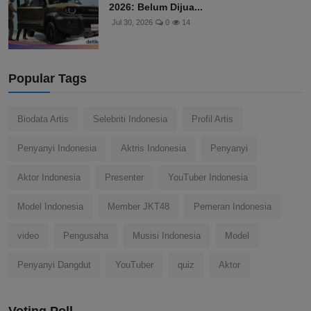
2026: Belum Dijua...
Jul 30, 2026
0
14
Popular Tags
Biodata Artis
Selebriti Indonesia
Profil Artis
Penyanyi Indonesia
Aktris Indonesia
Penyanyi
Aktor Indonesia
Presenter
YouTuber Indonesia
Model Indonesia
Member JKT48
Pemeran Indonesia
video
Pengusaha
Musisi Indonesia
Model
Penyanyi Dangdut
YouTuber
quiz
Aktor