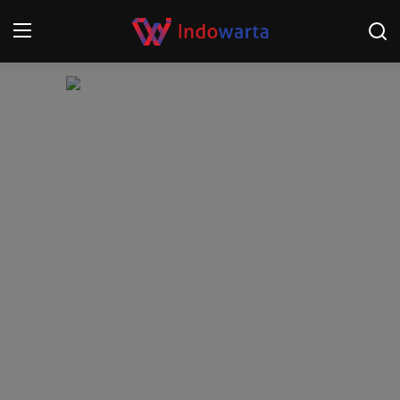
Login
Register
Home
Kompetisi Sepak Bola 2025/2026
Contact
About
Disclaimer
Peristiwa