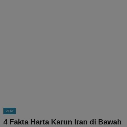
DMCA
Politik
Ekonomi
Internasional
Teknologi
Hiburan
Kesehatan
Otomotif
ASIA
4 Fakta Harta Karun Iran di Bawah