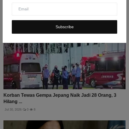
Jul 30, 2026
0
24
Subscribe
Korban Tewas Gempa Jepang Naik Jadi 28 Orang, 3
Hilang ...
Jul 30, 2026
0
8