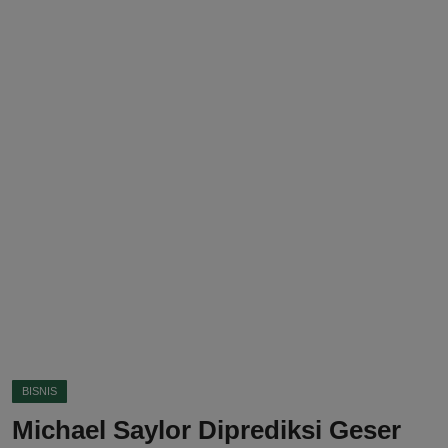
DMCA
Politik
Ekonomi
Internasional
Teknologi
Hiburan
Kesehatan
Otomotif
BISNIS
Michael Saylor Diprediksi Geser