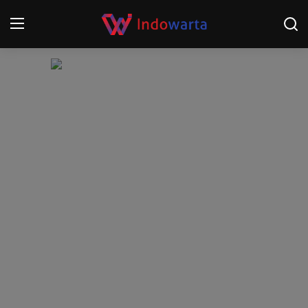
Login
Register
Home
Kompetisi Sepak Bola 2025/2026
Contact
About
Disclaimer
Peristiwa