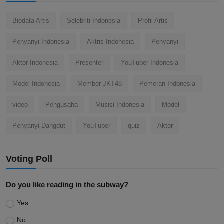
Biodata Artis
Selebriti Indonesia
Profil Artis
Penyanyi Indonesia
Aktris Indonesia
Penyanyi
Aktor Indonesia
Presenter
YouTuber Indonesia
Model Indonesia
Member JKT48
Pemeran Indonesia
video
Pengusaha
Musisi Indonesia
Model
Penyanyi Dangdut
YouTuber
quiz
Aktor
Voting Poll
Do you like reading in the subway?
Yes
No