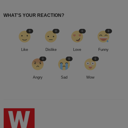
WHAT'S YOUR REACTION?
0
0
0
0
Like
Dislike
Love
Funny
0
0
0
Angry
Sad
Wow