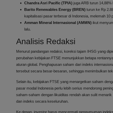
Chandra Asri Pacific (TPIA)
juga ARB turun 14,88% k
Barito Renewables Energy (BREN)
turun ke Rp 2.8
kapitalisasi pasar terbesar di Indonesia, melemah 10 
Amman Mineral Internasional (AMMN)
ikut menyum
lalu.
Analisis Redaksi
Menurut pandangan redaksi, koreksi tajam IHSG yang dip
perubahan kebijakan FTSE menunjukkan betapa rentannya 
aturan global. Penghapusan saham dari indeks internasio
tersebut secara besar-besaran, sehingga menimbulkan teka
Selain itu, kebijakan FTSE yang menargetkan saham denga
pasar modal Indonesia perlu lebih serius mendorong peningk
saham-saham dengan likuiditas rendah akan sulit menarik 
dan indeks secara keseluruhan.
Ke depan, investor harus mencermati pengumuman indeks 