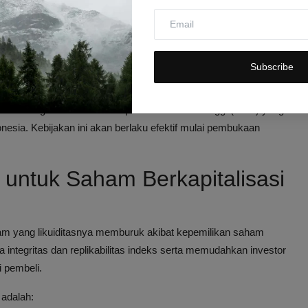
ll Cap Index, memperkuat tekanan jual dari investor institusi
Subscribe
al FTSE mengeluarkan pernyataan resmi terkait review indeks
m dengan konsentrasi kepemilikan saham tinggi (HSC) yang
nesia. Kebijakan ini akan berlaku efektif mulai pembukaan
 untuk Saham Berkapitalisasi
m yang likuiditasnya memburuk akibat kepemilikan saham
a integritas dan replikabilitas indeks serta memudahkan investor
i pembeli.
 adalah: