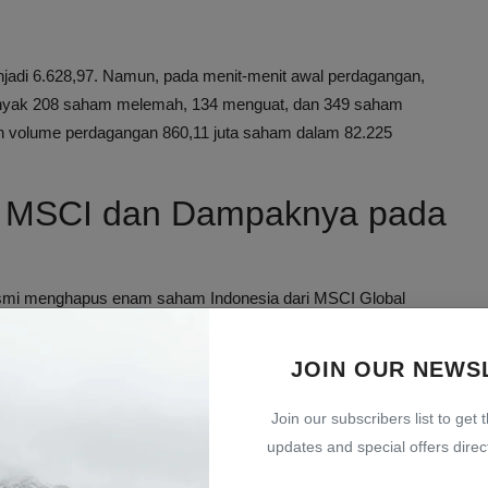
enjadi 6.628,97. Namun, pada menit-menit awal perdagangan,
nyak 208 saham melemah, 134 menguat, dan 349 saham
dan volume perdagangan 860,11 juta saham dalam 82.225
 MSCI dan Dampaknya pada
smi menghapus enam saham Indonesia dari MSCI Global
JOIN OUR NEWS
Join our subscribers list to get 
updates and special offers direct