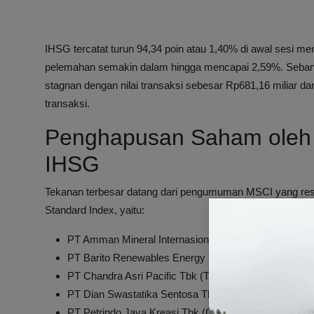
IHSG tercatat turun 94,34 poin atau 1,40% di awal sesi m
pelemahan semakin dalam hingga mencapai 2,59%. Seba
stagnan dengan nilai transaksi sebesar Rp681,16 miliar 
transaksi.
Penghapusan Saham oleh
IHSG
Tekanan terbesar datang dari pengumuman MSCI yang re
Standard Index, yaitu:
PT Amman Mineral Internasional Tbk (AMMN)
PT Barito Renewables Energy Tbk (BREN)
PT Chandra Asri Pacific Tbk (TPIA)
PT Dian Swastatika Sentosa Tbk (DSSA)
PT Petrindo Jaya Kreasi Tbk (CUAN)