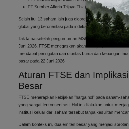
PT Sumber Alfaria Trijaya Tbk (AMRT)
Selain itu, 13 saham lain juga dicoret dari MSCI Global Sma
global yang berorientasi pada indeks.
Tak lama setelah pengumuman MSCI, penyedia indeks glob
Juni 2026. FTSE menegaskan akan menghapus saham-saha
mendapat peringatan dari otoritas bursa dan keuangan Indo
pasar pada 22 Juni 2026.
Aturan FTSE dan Implikasi
Besar
FTSE menerapkan kebijakan "harga nol" pada saham-saha
yang sangat terkonsentrasi. Hal ini dilakukan untuk menjag
institusi keluar dari saham tersebut tanpa kesulitan mencar
Dalam konteks ini, dua emiten besar yang menjadi sorotan