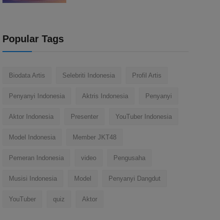
Popular Tags
Biodata Artis
Selebriti Indonesia
Profil Artis
Penyanyi Indonesia
Aktris Indonesia
Penyanyi
Aktor Indonesia
Presenter
YouTuber Indonesia
Model Indonesia
Member JKT48
Pemeran Indonesia
video
Pengusaha
Musisi Indonesia
Model
Penyanyi Dangdut
YouTuber
quiz
Aktor