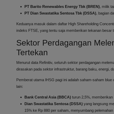
PT Barito Renewables Energy Tbk (BREN)
, milik 
PT Dian Swastatika Sentosa Tbk (DSSA)
, bagian d
Keduanya masuk dalam daftar High Shareholding Concentra
indeks FTSE, yang tentu saja memberikan tekanan besar 
Sektor Perdagangan Mel
Tertekan
Menurut data Refinitiv, seluruh sektor perdagangan mel
dirasakan pada sektor infrastruktur, barang baku, energi, d
Pemberat utama IHSG pagi ini adalah saham-saham blue 
lain:
Bank Central Asia (BBCA)
turun 2,5%, memberikan k
Dian Swastatika Sentosa (DSSA)
yang langsung men
15% ke Rp 880 per saham, menyumbang pelemahan 1