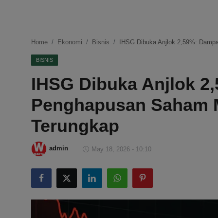
DMCA
Politik
Home
Ekonomi
Bisnis
IHSG Dibuka Anjlok 2,59%: Dam
Ekonomi
BISNIS
IHSG Dibuka Anjlok 2
Internasional
Penghapusan Saham 
Teknologi
Terungkap
Hiburan
admin
May 18, 2026 - 10:10
Kesehatan
Otomotif