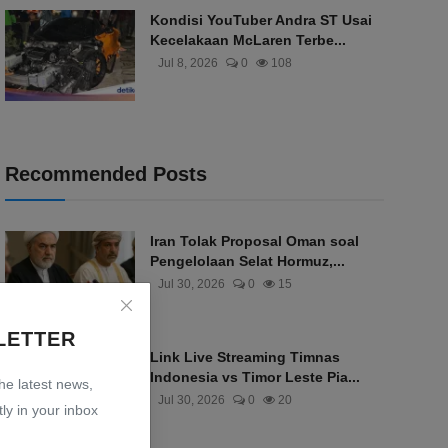
Kondisi YouTuber Andra ST Usai
Kecelakaan McLaren Terbe...
Jul 8, 2026
0
108
Recommended Posts
Iran Tolak Proposal Oman soal
Pengelolaan Selat Hormuz,...
Jul 30, 2026
0
15
LETTER
Link Live Streaming Timnas
Indonesia vs Timor Leste Pia...
the latest news,
Jul 30, 2026
0
20
ly in your inbox