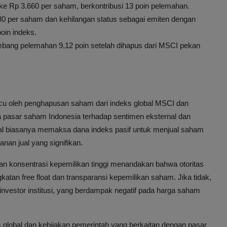
e Rp 3.660 per saham, berkontribusi 13 poin pelemahan.
80 per saham dan kehilangan status sebagai emiten dengan
poin indeks.
bang pelemahan 9,12 poin setelah dihapus dari MSCI pekan
icu oleh penghapusan saham dari indeks global MSCI dan
pasar saham Indonesia terhadap sentimen eksternal dan
nal biasanya memaksa dana indeks pasif untuk menjual saham
nan jual yang signifikan.
n konsentrasi kepemilikan tinggi menandakan bahwa otoritas
atan free float dan transparansi kepemilikan saham. Jika tidak,
investor institusi, yang berdampak negatif pada harga saham
global dan kebijakan pemerintah yang berkaitan dengan pasar