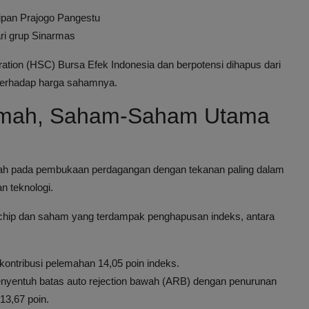
taipan Prajogo Pangestu
ari grup Sinarmas
tion (HSC) Bursa Efek Indonesia dan berpotensi dihapus dari
terhadap harga sahamnya.
emah, Saham-Saham Utama
emah pada pembukaan perdagangan dengan tekanan paling dalam
an teknologi.
chip dan saham yang terdampak penghapusan indeks, antara
ontribusi pelemahan 14,05 poin indeks.
yentuh batas auto rejection bawah (ARB) dengan penurunan
3,67 poin.