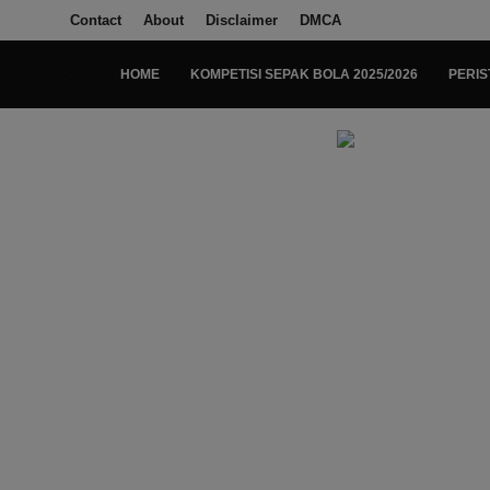
Contact
About
Disclaimer
DMCA
HOME
KOMPETISI SEPAK BOLA 2025/2026
PERIS
Login
Register
Home
Kompetisi Sepak Bola 2025/2026
Contact
About
Disclaimer
Peristiwa