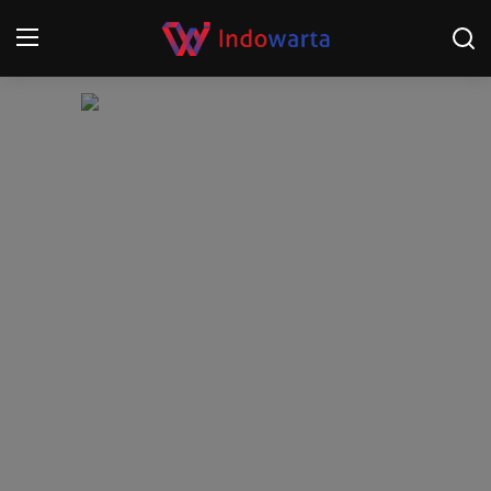
Login
Register
Home
Kompetisi Sepak Bola 2025/2026
Contact
About
Disclaimer
Peristiwa