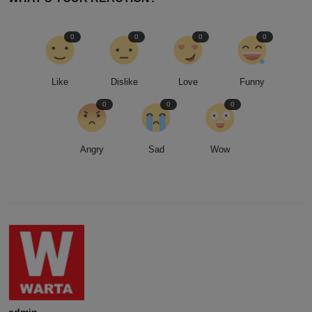
0
0
0
0
Like
Dislike
Love
Funny
0
0
0
Angry
Sad
Wow