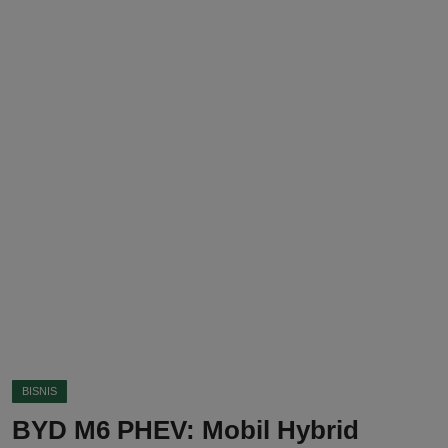
DMCA
Politik
Ekonomi
Internasional
Teknologi
Hiburan
Kesehatan
Otomotif
BISNIS
BYD M6 PHEV: Mobil Hybrid