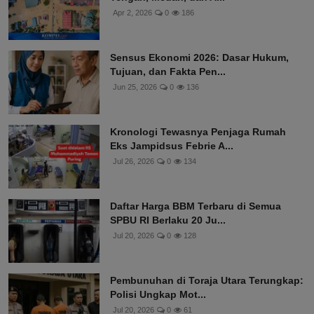
Apr 2, 2026
0
186
Sensus Ekonomi 2026: Dasar Hukum,
Tujuan, dan Fakta Pen...
Jun 25, 2026
0
136
Kronologi Tewasnya Penjaga Rumah
Eks Jampidsus Febrie A...
Jul 26, 2026
0
134
Daftar Harga BBM Terbaru di Semua
SPBU RI Berlaku 20 Ju...
Jul 20, 2026
0
128
Pembunuhan di Toraja Utara Terungkap:
Polisi Ungkap Mot...
Jul 20, 2026
0
61