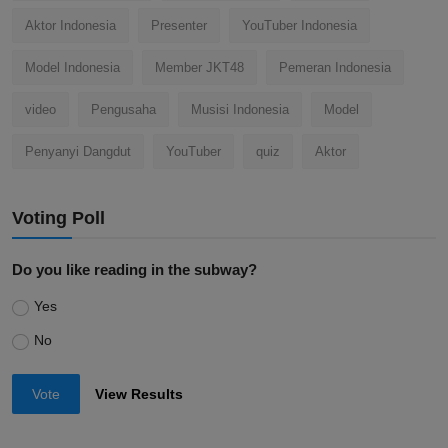
Aktor Indonesia
Presenter
YouTuber Indonesia
Model Indonesia
Member JKT48
Pemeran Indonesia
video
Pengusaha
Musisi Indonesia
Model
Penyanyi Dangdut
YouTuber
quiz
Aktor
Voting Poll
Do you like reading in the subway?
Yes
No
Vote
View Results