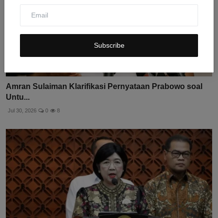
Subscribe
Amran Sulaiman Klarifikasi Pernyataan Prabowo soal
Untu...
Jul 30, 2026
0
8