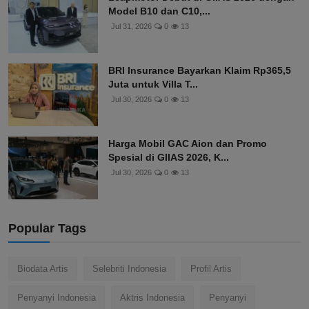
Model B10 dan C10,...
Jul 31, 2026
0
13
BRI Insurance Bayarkan Klaim Rp365,5
Juta untuk Villa T...
Jul 30, 2026
0
13
Harga Mobil GAC Aion dan Promo
Spesial di GIIAS 2026, K...
Jul 30, 2026
0
13
Popular Tags
Biodata Artis
Selebriti Indonesia
Profil Artis
Penyanyi Indonesia
Aktris Indonesia
Penyanyi