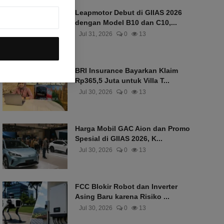
Leapmotor Debut di GIIAS 2026
dengan Model B10 dan C10,...
Jul 31, 2026
0
13
BRI Insurance Bayarkan Klaim
Rp365,5 Juta untuk Villa T...
Jul 30, 2026
0
13
Harga Mobil GAC Aion dan Promo
Spesial di GIIAS 2026, K...
Jul 30, 2026
0
13
FCC Blokir Robot dan Inverter
Asing Baru karena Risiko ...
Jul 30, 2026
0
13