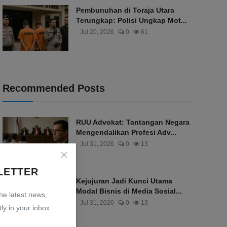
Pembunuhan di Toraja Utara
Terungkap: Polisi Ungkap Mot...
Jul 20, 2026
0
61
Recommended Posts
RUU Advokat: Tantangan Negara
Mengendalikan Profesi Adv...
Jul 31, 2026
0
13
LETTER
Kejujuran Jadi Kunci Utama
Modal Bisnis di Media Sosial...
the latest news,
Jul 31, 2026
0
13
ly in your inbox