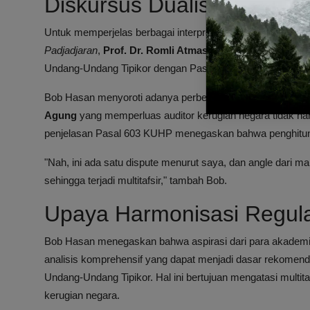
Diskursus Dualisme dan D
Untuk memperjelas berbagai interpretasi hukum yang ber
Padjadjaran
,
Prof. Dr. Romli Atmasasmita
, guna membaha
Undang-Undang Tipikor dengan Pasal 603 dan 604 KUHP 
Bob Hasan menyoroti adanya perbedaan pandangan yang m
Agung
yang memperluas auditor kerugian negara tidak h
penjelasan Pasal 603 KUHP menegaskan bahwa penghitung
"Nah, ini ada satu dispute menurut saya, dan angle dari ma
sehingga terjadi multitafsir," tambah Bob.
Upaya Harmonisasi Regulas
Bob Hasan menegaskan bahwa aspirasi dari para akademis
analisis komprehensif yang dapat menjadi dasar rekomenda
Undang-Undang Tipikor. Hal ini bertujuan mengatasi mult
kerugian negara.