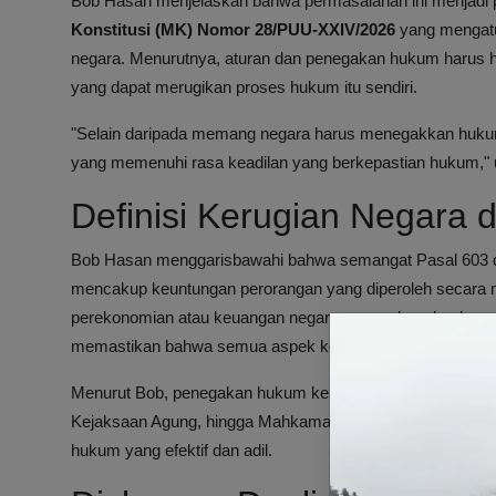
Bob Hasan menjelaskan bahwa permasalahan ini menjadi p
Konstitusi (MK) Nomor 28/PUU-XXIV/2026
yang mengatu
negara. Menurutnya, aturan dan penegakan hukum harus had
yang dapat merugikan proses hukum itu sendiri.
"Selain daripada memang negara harus menegakkan hukum ya
yang memenuhi rasa keadilan yang berkepastian hukum," u
Definisi Kerugian Negara
Bob Hasan menggarisbawahi bahwa semangat Pasal 603 
mencakup keuntungan perorangan yang diperoleh secar
perekonomian atau keuangan negara secara keseluruhan.
memastikan bahwa semua aspek kerugian negara dapat dih
Menurut Bob, penegakan hukum kerugian negara menjadi pe
Kejaksaan Agung, hingga Mahkamah Agung. Kolaborasi an
hukum yang efektif dan adil.