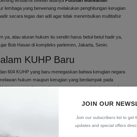
enting terutama setelah adanya
Putusan Mahkamah
r lembaga yang berwenang melakukan penghitungan kerugian
ir secara tegas dan adil agar tidak menimbulkan multitafsir
, atau aturan hukum itu sendiri harus betul-betul hadir ya,
jar Bob Hasan di kompleks parlemen, Jakarta, Senin.
 dalam KUHP Baru
dan 604 KUHP yang baru menegaskan bahwa kerugian negara
a melawan hukum maupun kerugian yang berdampak pada
 Hal ini menegaskan pentingnya peran penegak hukum untuk
itung dan diproses secara tepat.
JOIN OUR NEWS
rhatian bersama berbagai institusi, termasuk DPR, Kepolisian,
tar lembaga ini diharapkan mampu menghadirkan sistem
Join our subscribers list to get 
updates and special offers direct