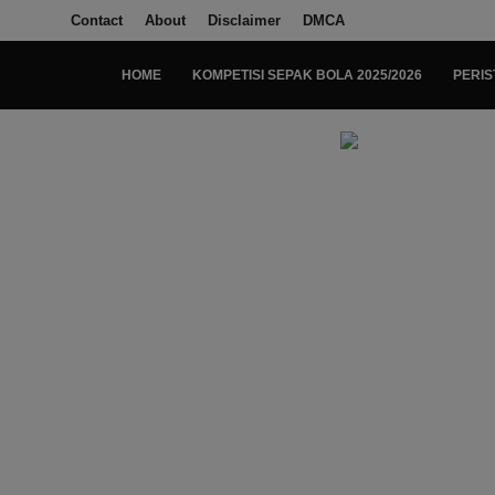
Contact
About
Disclaimer
DMCA
HOME
KOMPETISI SEPAK BOLA 2025/2026
PERIS
Login
Register
Home
Kompetisi Sepak Bola 2025/2026
Contact
About
Disclaimer
Peristiwa