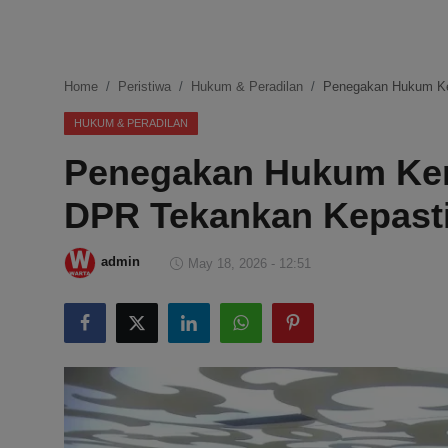
DMCA
Politik
Home
Peristiwa
Hukum & Peradilan
Penegakan Hukum Ker
Ekonomi
HUKUM & PERADILAN
Penegakan Hukum Ker
Internasional
DPR Tekankan Kepasti
Teknologi
Hiburan
admin
May 18, 2026 - 12:51
Kesehatan
Otomotif