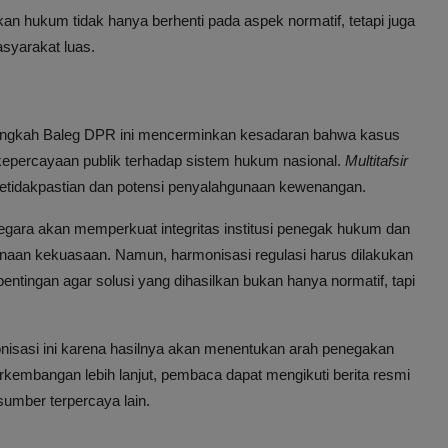
n hukum tidak hanya berhenti pada aspek normatif, tetapi juga
syarakat luas.
langkah Baleg DPR ini mencerminkan kesadaran bahwa kasus
kepercayaan publik terhadap sistem hukum nasional.
Multitafsir
etidakpastian dan potensi penyalahgunaan kewenangan.
egara akan memperkuat integritas institusi penegak hukum dan
unaan kekuasaan. Namun, harmonisasi regulasi harus dilakukan
ntingan agar solusi yang dihasilkan bukan hanya normatif, tapi
onisasi ini karena hasilnya akan menentukan arah penegakan
rkembangan lebih lanjut, pembaca dapat mengikuti berita resmi
sumber terpercaya lain.