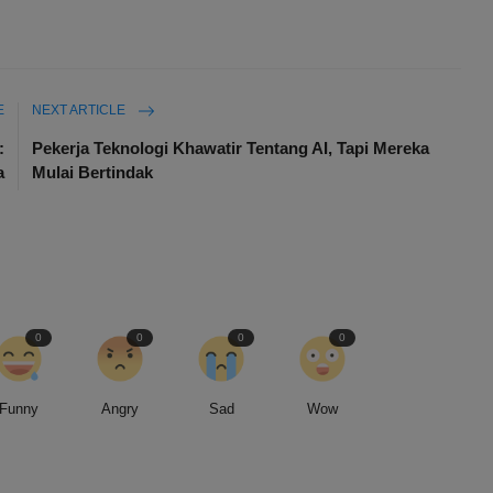
E
NEXT ARTICLE
:
Pekerja Teknologi Khawatir Tentang AI, Tapi Mereka
a
Mulai Bertindak
0
0
0
0
Funny
Angry
Sad
Wow