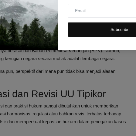
isparitas Penafsiran Hukum
beda,
Baleg DPR
mengundang
Guru Besar Hukum Universitas
s dualisme dan disparitas penafsiran antara Pasal 2 dan 3
Subscribe
yang baru.
uncul terutama setelah terbitnya
Surat Edaran Kejaksaan
anya berasal dari Badan Pemeriksa Keuangan (BPK). Namun,
 kerugian negara secara mutlak adalah lembaga negara.
na pun, perspektif dari mana pun tidak bisa menjadi alasan
i dan Revisi UU Tipikor
i dan praktisi hukum sangat dibutuhkan untuk memberikan
si harmonisasi regulasi atau bahkan revisi terbatas terhadap
itafsir dan memperkuat kepastian hukum dalam penegakan kasus