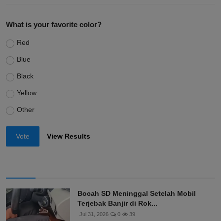
What is your favorite color?
Red
Blue
Black
Yellow
Other
Vote
View Results
Bocah SD Meninggal Setelah Mobil
Terjebak Banjir di Rok...
Jul 31, 2026
0
39