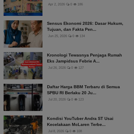
Apr 2, 2026
0
186
Sensus Ekonomi 2026: Dasar Hukum,
Tujuan, dan Fakta Pen...
Jun 25, 2026
0
134
Kronologi Tewasnya Penjaga Rumah
Eks Jampidsus Febrie A...
Jul 26, 2026
0
127
Daftar Harga BBM Terbaru di Semua
SPBU RI Berlaku 20 Ju...
Jul 20, 2026
0
123
Kondisi YouTuber Andra ST Usai
Kecelakaan McLaren Terbe...
Jul 8, 2026
0
108