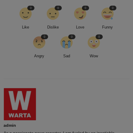
0
0
0
0
Like
Dislike
Love
Funny
0
0
0
Angry
Sad
Wow
admin