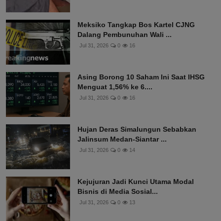
Meksiko Tangkap Bos Kartel CJNG
Dalang Pembunuhan Wali ...
Jul 31, 2026
0
16
Asing Borong 10 Saham Ini Saat IHSG
Menguat 1,56% ke 6....
Jul 31, 2026
0
16
Hujan Deras Simalungun Sebabkan
Jalinsum Medan-Siantar ...
Jul 31, 2026
0
14
Kejujuran Jadi Kunci Utama Modal
Bisnis di Media Sosial...
Jul 31, 2026
0
13