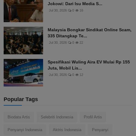
Jokowi: Dari Isu Media S...
Jul 30, 2026
0
16
Malaysia Bongkar Sindikat Online Scam,
335 Ditangkap Te...
Jul 30, 2026
0
22
Spesifikasi Wuling Aira EV Mulai Rp 155
Juta, Mobil Lis...
Jul 30, 2026
0
12
Popular Tags
Biodata Artis
Selebriti Indonesia
Profil Artis
Penyanyi Indonesia
Aktris Indonesia
Penyanyi