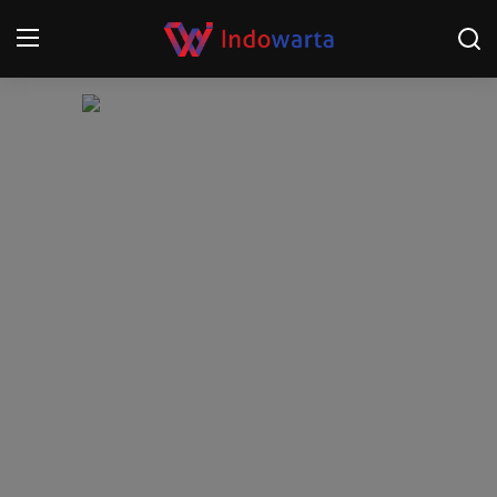
Login
Register
Home
Kompetisi Sepak Bola 2025/2026
Contact
About
Disclaimer
Peristiwa