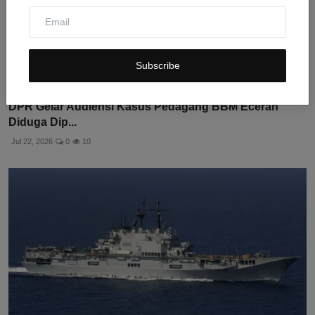
Subscribe
DPR Gelar Audiensi Kasus Pedagang BBM Eceran
Diduga Dip...
Jul 22, 2026
0
10