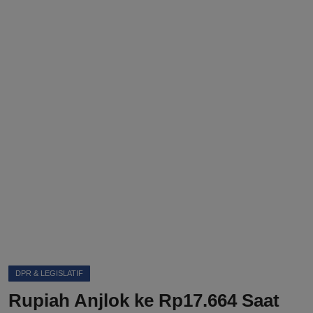
DMCA
Politik
Ekonomi
Internasional
Teknologi
Hiburan
Kesehatan
Otomotif
DPR & LEGISLATIF
Rupiah Anjlok ke Rp17.664 Saat