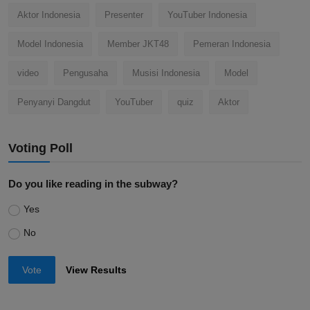
Aktor Indonesia
Presenter
YouTuber Indonesia
Model Indonesia
Member JKT48
Pemeran Indonesia
video
Pengusaha
Musisi Indonesia
Model
Penyanyi Dangdut
YouTuber
quiz
Aktor
Voting Poll
Do you like reading in the subway?
Yes
No
Vote
View Results