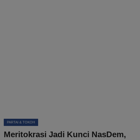
DMCA
Politik
Ekonomi
Internasional
Teknologi
Hiburan
Kesehatan
Otomotif
PARTAI & TOKOH
Meritokrasi Jadi Kunci NasDem,