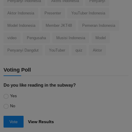
Penyanyi Indonesia
Aktris Indonesia
Penyanyi
Aktor Indonesia
Presenter
YouTuber Indonesia
Model Indonesia
Member JKT48
Pemeran Indonesia
video
Pengusaha
Musisi Indonesia
Model
Penyanyi Dangdut
YouTuber
quiz
Aktor
Voting Poll
Do you like reading in the subway?
Yes
No
Vote
View Results