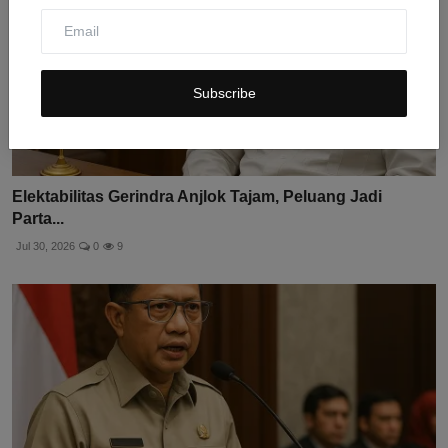
Subscribe
Elektabilitas Gerindra Anjlok Tajam, Peluang Jadi
Parta...
Jul 30, 2026
0
9