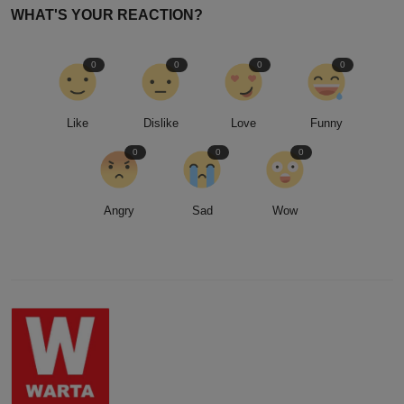
WHAT'S YOUR REACTION?
0
0
0
0
Like
Dislike
Love
Funny
0
0
0
Angry
Sad
Wow