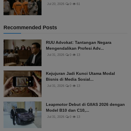
Jul 20, 2026
0
61
Recommended Posts
RUU Advokat: Tantangan Negara
Mengendalikan Profesi Adv...
Jul 31, 2026
0
13
Kejujuran Jadi Kunci Utama Modal
Bisnis di Media Sosial...
Jul 31, 2026
0
13
Leapmotor Debut di GIIAS 2026 dengan
Model B10 dan C10,...
Jul 31, 2026
0
13