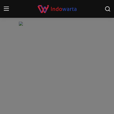
Login
Register
Home
Kompetisi Sepak Bola 2025/2026
Contact
About
Disclaimer
Peristiwa