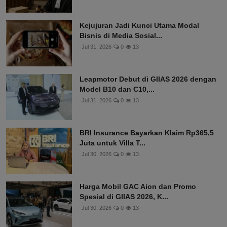
Kejujuran Jadi Kunci Utama Modal
Bisnis di Media Sosial...
Jul 31, 2026
0
13
Leapmotor Debut di GIIAS 2026 dengan
Model B10 dan C10,...
Jul 31, 2026
0
13
BRI Insurance Bayarkan Klaim Rp365,5
Juta untuk Villa T...
Jul 30, 2026
0
13
Harga Mobil GAC Aion dan Promo
Spesial di GIIAS 2026, K...
Jul 30, 2026
0
13