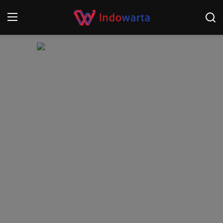
Login
Register
Home
Kompetisi Sepak Bola 2025/2026
Contact
About
Disclaimer
Peristiwa