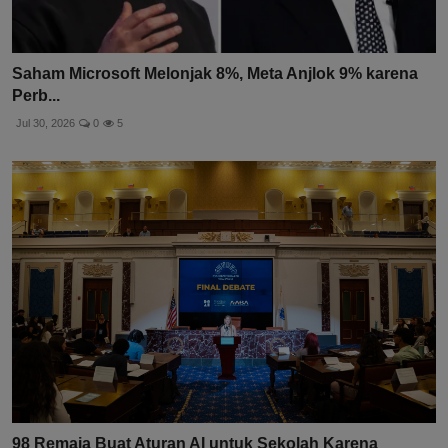
Saham Microsoft Melonjak 8%, Meta Anjlok 9% karena
Perb...
Jul 30, 2026
0
5
98 Remaja Buat Aturan AI untuk Sekolah Karena