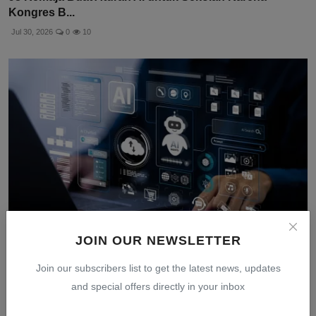
Kongres B...
Jul 30, 2026
0
10
JOIN OUR NEWSLETTER
Manajer Kekayaan Hadapi Tantangan Baru: Chatbot AI
Join our subscribers list to get the latest news, updates
Klie...
and special offers directly in your inbox
Jul 30, 2026
0
7