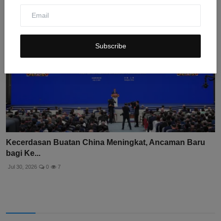
Subscribe
Kecerdasan Buatan China Meningkat, Ancaman Baru
bagi Ke...
Jul 30, 2026
0
7