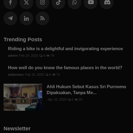
Trending Posts
Riding a bike is a delightful and invigorating experience
admin
Feb 19, 2025
0
79
How well do you know the famous places in the world?
dailynews
Feb 18, 2025
0
71
Ahli Hukum Sebut Kasus Sri Purnomo
Dipaksakan, Tanpa Me...
Apr 15, 2026
0
69
Newsletter