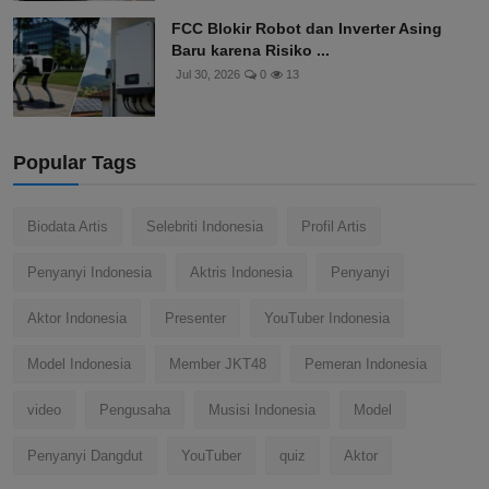
FCC Blokir Robot dan Inverter Asing
Baru karena Risiko ...
Jul 30, 2026
0
13
Popular Tags
Biodata Artis
Selebriti Indonesia
Profil Artis
Penyanyi Indonesia
Aktris Indonesia
Penyanyi
Aktor Indonesia
Presenter
YouTuber Indonesia
Model Indonesia
Member JKT48
Pemeran Indonesia
video
Pengusaha
Musisi Indonesia
Model
Penyanyi Dangdut
YouTuber
quiz
Aktor