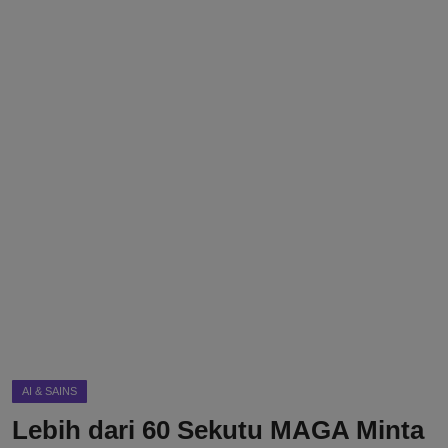
DMCA
Politik
Ekonomi
Internasional
Teknologi
Hiburan
Kesehatan
Otomotif
AI & SAINS
Lebih dari 60 Sekutu MAGA Minta