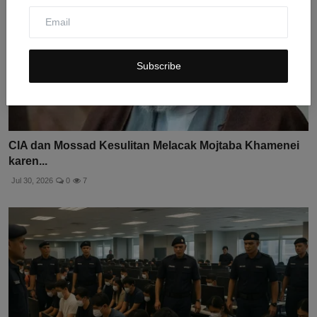
Subscribe
CIA dan Mossad Kesulitan Melacak Mojtaba Khamenei
karen...
Jul 30, 2026
0
7