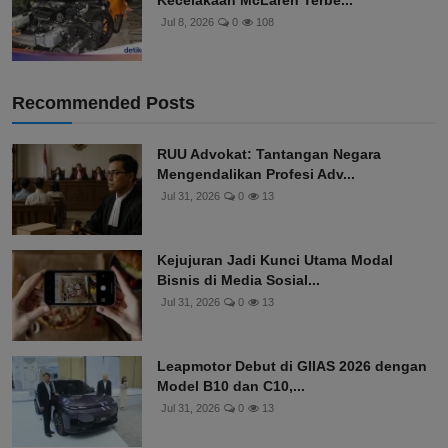
Kecelakaan McLaren Terbe...
Jul 8, 2026
0
108
Recommended Posts
RUU Advokat: Tantangan Negara
Mengendalikan Profesi Adv...
Jul 31, 2026
0
13
Kejujuran Jadi Kunci Utama Modal
Bisnis di Media Sosial...
Jul 31, 2026
0
13
Leapmotor Debut di GIIAS 2026 dengan
Model B10 dan C10,...
Jul 31, 2026
0
13