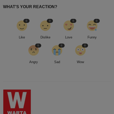
WHAT'S YOUR REACTION?
0
0
0
0
Like
Dislike
Love
Funny
0
0
0
Angry
Sad
Wow