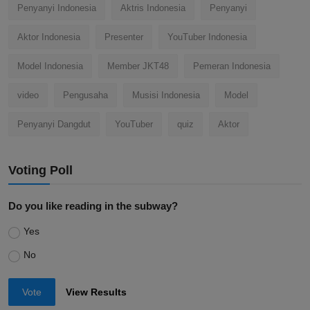
Penyanyi Indonesia
Aktris Indonesia
Penyanyi
Aktor Indonesia
Presenter
YouTuber Indonesia
Model Indonesia
Member JKT48
Pemeran Indonesia
video
Pengusaha
Musisi Indonesia
Model
Penyanyi Dangdut
YouTuber
quiz
Aktor
Voting Poll
Do you like reading in the subway?
Yes
No
Vote
View Results