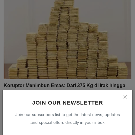
Koruptor Menimbun Emas: Dari 375 Kg di Irak hingga
74 K...
Jul 30, 2026
0
9
JOIN OUR NEWSLETTER
Join our subscribers list to get the latest news, updates
and special offers directly in your inbox