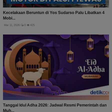
Kecelakaan Beruntun di Yos Sudarso Palu Libatkan 4
Mobi...
Mar 11, 2026
0
425
Tanggal Idul Adha 2026: Jadwal Resmi Pemerintah dan
Muh...