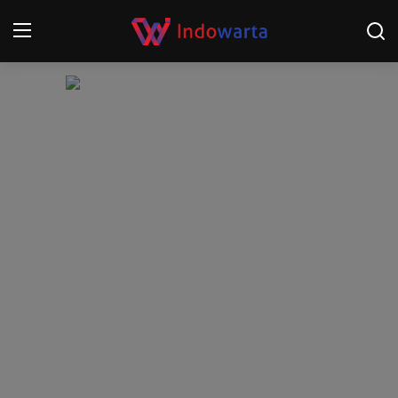
Login
Register
Home
Kompetisi Sepak Bola 2025/2026
Contact
About
Disclaimer
Peristiwa