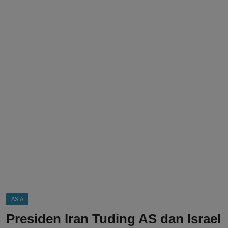
DMCA
Politik
Ekonomi
Internasional
Teknologi
Hiburan
Kesehatan
Otomotif
ASIA
Presiden Iran Tuding AS dan Israel