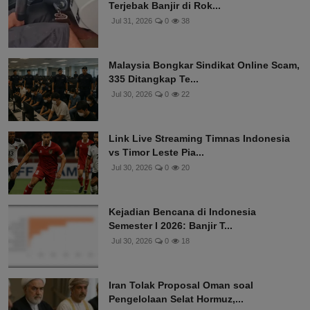
Terjebak Banjir di Rok...
Jul 31, 2026
0
38
Malaysia Bongkar Sindikat Online Scam,
335 Ditangkap Te...
Jul 30, 2026
0
22
Link Live Streaming Timnas Indonesia
vs Timor Leste Pia...
Jul 30, 2026
0
20
Kejadian Bencana di Indonesia
Semester I 2026: Banjir T...
Jul 30, 2026
0
18
Iran Tolak Proposal Oman soal
Pengelolaan Selat Hormuz,...