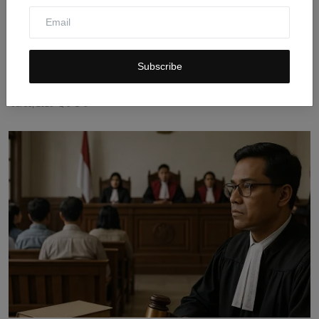
Subscribe
Polsek Plered Perkuat Edukasi Pelajar untuk Cegah
Kenak...
Jul 30, 2026
0
6