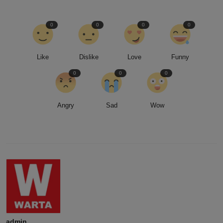
0
0
0
0
Like
Dislike
Love
Funny
0
0
0
Angry
Sad
Wow
admin