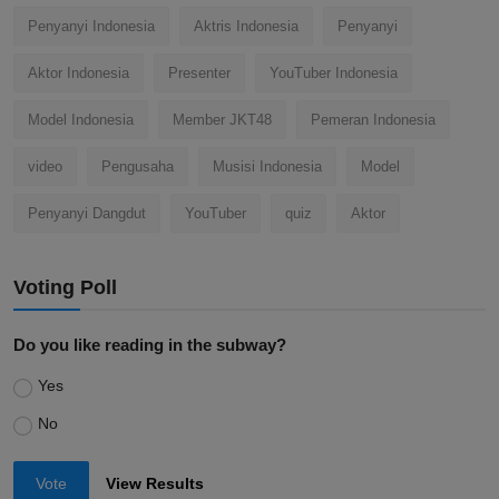
Penyanyi Indonesia
Aktris Indonesia
Penyanyi
Aktor Indonesia
Presenter
YouTuber Indonesia
Model Indonesia
Member JKT48
Pemeran Indonesia
video
Pengusaha
Musisi Indonesia
Model
Penyanyi Dangdut
YouTuber
quiz
Aktor
Voting Poll
Do you like reading in the subway?
Yes
No
Vote
View Results