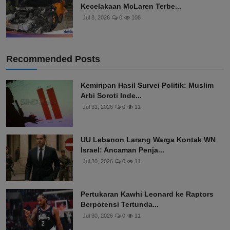
Kecelakaan McLaren Terbe...
Jul 8, 2026
0
108
Recommended Posts
Kemiripan Hasil Survei Politik: Muslim
Arbi Soroti Inde...
Jul 31, 2026
0
11
UU Lebanon Larang Warga Kontak WN
Israel: Ancaman Penja...
Jul 30, 2026
0
11
Pertukaran Kawhi Leonard ke Raptors
Berpotensi Tertunda...
Jul 30, 2026
0
11