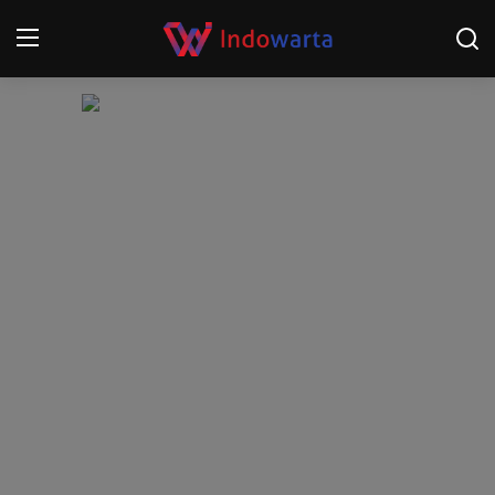
Login
Register
Home
Kompetisi Sepak Bola 2025/2026
Contact
About
Disclaimer
Peristiwa