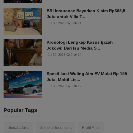
BRI Insurance Bayarkan Klaim Rp365,5
Juta untuk Villa T...
Jul 30, 2026
0
11
Kronologi Lengkap Kasus Ijazah
Jokowi: Dari Isu Media S...
Jul 30, 2026
0
14
Spesifikasi Wuling Aira EV Mulai Rp 155
Juta, Mobil Lis...
Jul 30, 2026
0
12
Popular Tags
Biodata Artis
Selebriti Indonesia
Profil Artis