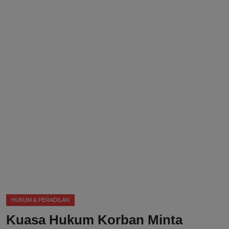
DMCA
Politik
Ekonomi
Internasional
Teknologi
Hiburan
Kesehatan
Otomotif
HUKUM & PERADILAN
Kuasa Hukum Korban Minta